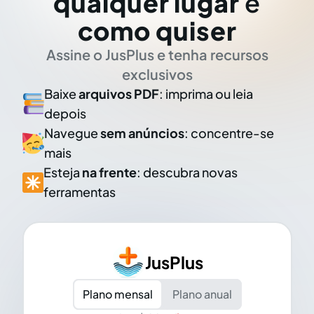
qualquer lugar
e
como quiser
Assine o JusPlus e tenha recursos
exclusivos
Baixe
arquivos PDF
: imprima ou leia
depois
Navegue
sem anúncios
: concentre-se
mais
Esteja
na frente
: descubra novas
ferramentas
JusPlus
Plano mensal
Plano anual