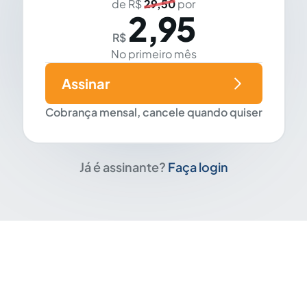
de R$
29,50
por
2,95
R$
No primeiro mês
Assinar
Cobrança mensal, cancele quando quiser
Já é assinante?
Faça login