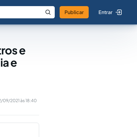
Publicar
Entrar
 IA
Buscar no Jus
ros e
ia e
2/09/2021 às 18:40