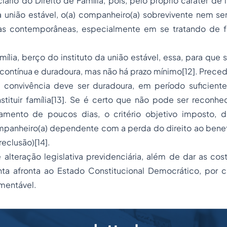
ciário do Direito de Família, pois, pelo próprio caráter de
a união estável, o(a) companheiro(a) sobrevivente nem s
as contemporâneas, especialmente em se tratando de f
mília, berço do instituto da união estável, essa, para que 
 contínua e duradoura, mas não há prazo mínimo[12]. Precede
convivência deve ser duradoura, em período suficient
stituir família[13]. Se é certo que não pode ser reconh
namento de poucos dias, o critério objetivo imposto, 
ompanheiro(a) dependente com a perda do direito ao benef
reclusão)[14].
 alteração legislativa previdenciária, além de dar as cos
enta afronta ao Estado Constitucional Democrático, por c
amentável.