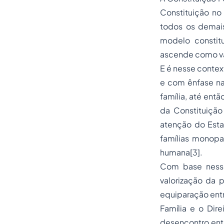
Constituição no
todos os demais
modelo constit
ascende como va
E é nesse contex
e com ênfase na
família, até ent
da Constituiçã
atenção do Esta
famílias monopa
humana[3].
Com base nesse 
valorização da 
equiparação entr
Família e o Dire
desencontro entre