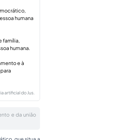
emocrático,
 pessoa humana
 família,
essoa humana.
samento e à
 para
artificial do Jus.
ento e da união
tico, que situa a