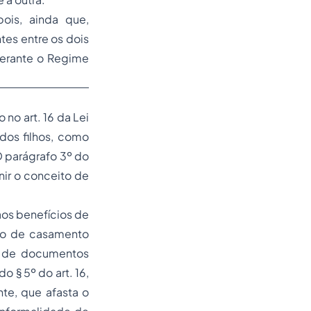
pois, ainda que,
es entre os dois
perante o Regime
no art. 16 da Lei
 dos filhos, como
O parágrafo 3º do
nir o conceito de
 aos benefícios de
dão de casamento
és de documentos
 do § 5º do art. 16,
nte, que afasta o