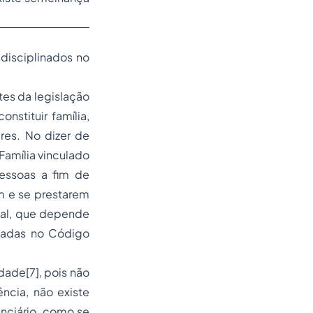
disciplinados no
tes da legislação
nstituir família,
res. No dizer de
Família vinculado
essoas a fim de
m e se prestarem
mal, que depende
inadas no Código
idade[7], pois não
ncia, não existe
enciário, como se