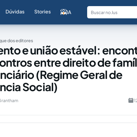
Dúvidas
Stories
IA
Fale com a
ue dos editores
to e união estável: encont
ntros entre direito de famíl
nciário (Regime Geral de
ncia Social)
 Grantham
1