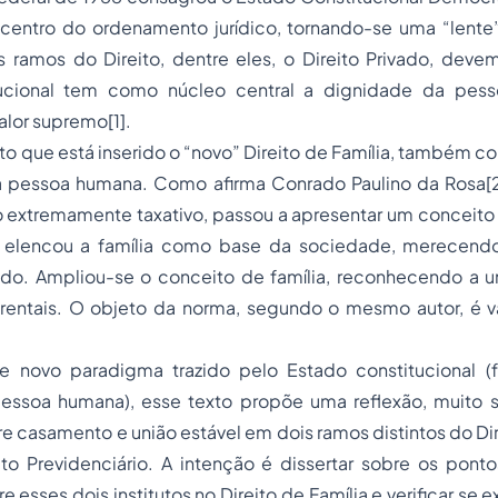
 centro do ordenamento jurídico, tornando-se uma “lente”
 ramos do Direito, dentre eles, o Direito Privado, deve
ucional tem como núcleo central a dignidade da pes
lor supremo[1].
to que está inserido o “novo” Direito de Família, também co
 pessoa humana. Como afirma Conrado Paulino da Rosa[2
ão extremamente taxativo, passou a apresentar um conceito p
o elencou a família como base da sociedade, merecendo
do. Ampliou-se o conceito de família, reconhecendo a un
rentais. O objeto da norma, segundo o mesmo autor, é va
novo paradigma trazido pelo Estado constitucional (fa
pessoa humana), esse texto propõe uma reflexão, muito si
e casamento e união estável em dois ramos distintos do Dire
ito Previdenciário. A intenção é dissertar sobre os pont
 esses dois institutos no Direito de Família e verificar se