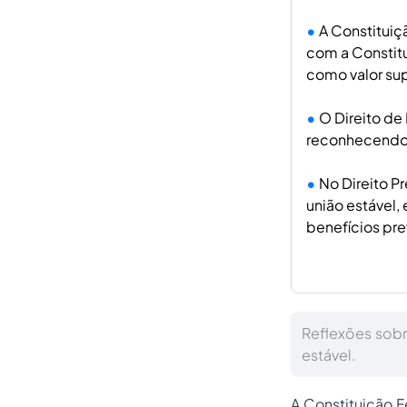
A Constituiç
com a Constit
como valor su
O Direito de
reconhecendo u
No Direito P
união estável,
benefícios pre
Reflexões sobr
estável.
A Constituição F