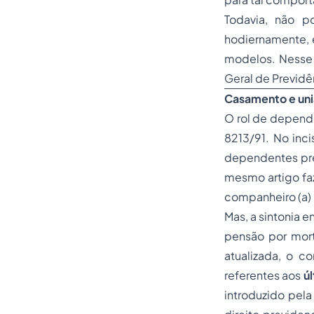
Todavia, não po
hodiernamente, 
modelos. Nesse a
Geral de Previdê
Casamento e uni
O rol de depende
8213/91. No inci
dependentes pref
mesmo artigo faz
companheiro (a) 
Mas, a sintonia e
pensão por mort
atualizada, o c
referentes aos
ú
introduzido pela