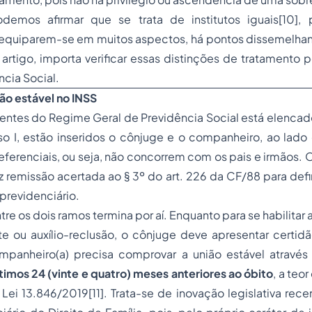
demos afirmar que se trata de institutos iguais[10], 
equiparem-se em muitos aspectos, há pontos dissemelhant
rtigo, importa verificar essas distinções de tratamento 
ncia Social.
ão estável no INSS
ntes do Regime Geral de Previdência Social está elencado 
so I, estão inseridos o cônjuge e o companheiro, ao lado
erenciais, ou seja, não concorrem com os pais e irmãos. 
 remissão acertada ao § 3º do art. 226 da CF/88 para defi
previdenciário.
ntre os dois ramos termina por aí. Enquanto para se habilitar
e ou auxílio-reclusão, o cônjuge deve apresentar certi
ompanheiro(a) precisa comprovar a união estável atrav
ltimos 24 (vinte e quatro) meses anteriores ao óbito
, a teor
 Lei 13.846/2019[11]. Trata-se de inovação legislativa rece