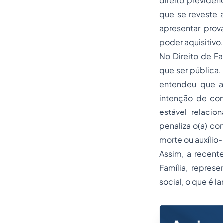
direito previden
que se reveste 
apresentar prov
poder aquisitivo.
No Direito de Fa
que ser pública,
entendeu que a 
intenção de con
estável relacio
penaliza o(a) c
morte ou auxílio-
Assim, a recente
Família, repres
social, o que é l