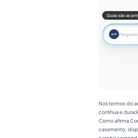
Nos termos do art
contínua e durad
Como afirma Conr
casamento, disp
para tal comport