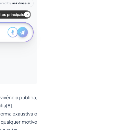
nvivência pública,
lia[8].
forma exaustiva o
 qualquer motivo
 a outra.