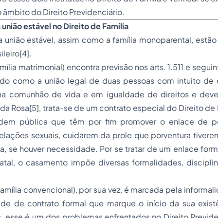
 âmbito do Direito Previdenciário.
união estável no Direito de Família
união estável, assim como a família monoparental, estão 
ileiro[4].
ília matrimonial) encontra previsão nos arts. 1.511 e seguin
ido como a união legal de duas pessoas com intuito de co
a comunhão de vida e em igualdade de direitos e deve
da Rosa[5], trata-se de um contrato especial do Direito de 
dem pública que têm por fim promover o enlace de p
elações sexuais, cuidarem da prole que porventura tivere
a, se houver necessidade. Por se tratar de um enlace for
atal, o casamento impõe diversas formalidades, discipl
família convencional), por sua vez, é marcada pela informal
ade de contrato formal que marque o início da sua existê
s, esse é um dos problemas enfrentados no Direito Previd