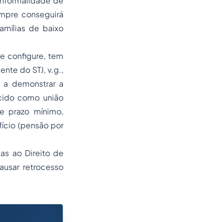
 informalidade de
empre conseguirá
amílias de baixo
se configure, tem
nte do STJ, v.g.,
e a demonstrar a
ecido como união
de prazo mínimo,
ício (pensão por
tas ao Direito de
ausar retrocesso