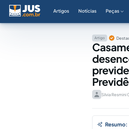
Artigos
Notícias
Peças
Destaq
Artigo
Casamen
desenco
previde
Previdê
Silvia Resmini
Resumo: