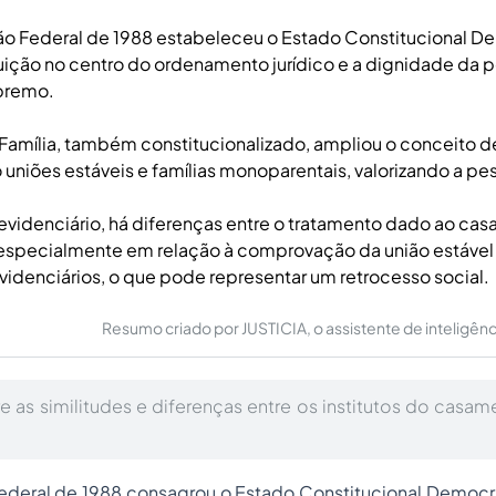
ão Federal de 1988 estabeleceu o Estado Constitucional D
uição no centro do ordenamento jurídico e a dignidade da
premo.
 Família, também constitucionalizado, ampliou o conceito de
niões estáveis e famílias monoparentais, valorizando a p
revidenciário, há diferenças entre o tratamento dado ao ca
 especialmente em relação à comprovação da união estável
videnciários, o que pode representar um retrocesso social.
Resumo criado por JUSTICIA, o assistente de inteligência 
e as similitudes e diferenças entre os institutos do casam
ederal de 1988 consagrou o Estado Constitucional Democrá