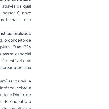
 através da qual
m passar. O novo
soa humana, que
nstitucionalizado
], o conceito de
lural. O art. 226
 assim especial
ião estável e as
lorizar a pessoa
mílias plurais e
ntética, sobre a
ito: o Direito de
os de encontro e
 existe semelhança