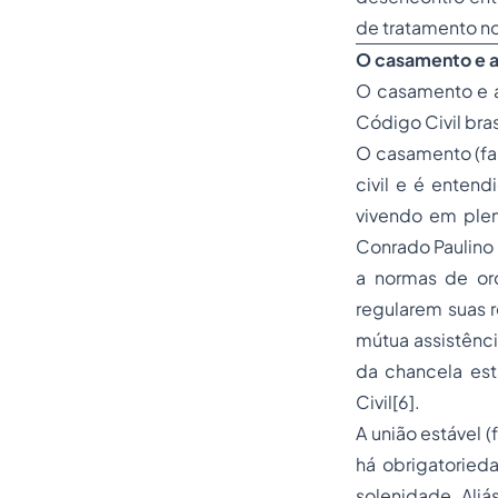
de tratamento no
O casamento e a 
O casamento e a 
Código Civil bras
O casamento (fam
civil e é entend
vivendo em plen
Conrado Paulino 
a normas de or
regularem suas r
mútua assistênci
da chancela est
Civil[6].
A união estável (
há obrigatoried
solenidade. Aliá