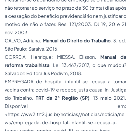
não retornar ao serviço no prazo de 30 (trinta) dias após
a cessação do benefício previdenciário nem justificar o
motivo de não o fazer. Res. 121/2003. DJ 19, 20 e 21
nov. 2003
CALVO, Adriana.
Manual do Direito do Trabalho
. 3. ed.
São Paulo: Saraiva, 2016.
CORREIA, Henrique; MIESSA, Élisson.
Manual da
reforma trabalhista
: Lei 13.467/2017, o que mudou?
Salvador: Editora Jus Podivm, 2018.
EMPREGADA de hospital infantil se recusa a tomar
vacina contra covid-19 e recebe justa causa. In: Justiça
do Trabalho.
TRT da 2ª Região (SP)
. 13 maio 2021.
Disponível em:
<https://ww2.trt2.jus.br/noticias//noticias/noticia/ne
ws/empregada-de-hospital-infantil-se-recusa-a-
tomar-vacina-contra-covid-19-e-recebe-justa-