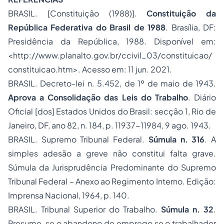
BRASIL. [Constituição (1988)].
Constituição da
República Federativa do Brasil de 1988
. Brasília, DF:
Presidência da República, 1988. Disponível em:
<http://www.planalto.gov.br/ccivil_03/constituicao/
constituicao.htm>. Acesso em: 11 jun. 2021.
BRASIL. Decreto-lei n. 5.452, de 1º de maio de 1943.
Aprova a Consolidação das Leis do Trabalho
. Diário
Oficial [dos] Estados Unidos do Brasil: secção 1, Rio de
Janeiro, DF, ano 82, n. 184, p. 11937-11984, 9 ago. 1943.
BRASIL. Supremo Tribunal Federal.
Súmula n. 316
. A
simples adesão a greve não constitui falta grave.
Súmula da Jurisprudência Predominante do Supremo
Tribunal Federal – Anexo ao Regimento Interno. Edição:
Imprensa Nacional, 1964, p. 140.
BRASIL. Tribunal Superior do Trabalho.
Súmula n. 32
.
Presume-se o abandono de emprego se o trabalhador