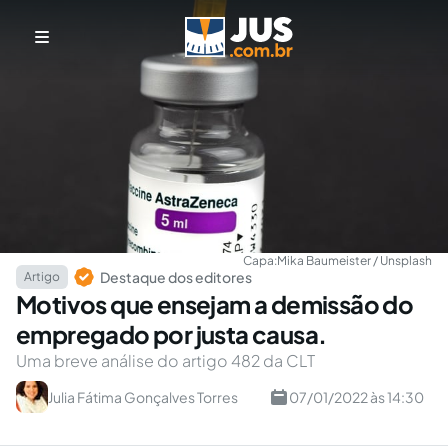
Capa:
Mika Baumeister / Unsplash
Destaque dos editores
Artigo
Motivos que ensejam a demissão do
empregado por justa causa.
Uma breve análise do artigo 482 da CLT
Julia Fátima Gonçalves Torres
07/01/2022 às 14:30