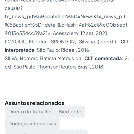
causa/?
tx_news_pi1%5Bcontroller%5D=News&tx_news_pi1
%5Baction%5D=detail&cHash=4a1f82c89c00b6edf
90136534cc59a21>. Acesso em: 12 set. 2021.
LOYOLA, Kheider; SPONTON, Silvana (coord.).
CLT
interpretada
. São Paulo: Rideel, 2016.
SILVA, Homero Batista Mateus da.
CLT comentada
. 2.
ed. São Paulo: Thomson Reuters Brasil, 2018.
Assuntos relacionados
Direito do Trabalho
Biodireito
Doenças infecciosas