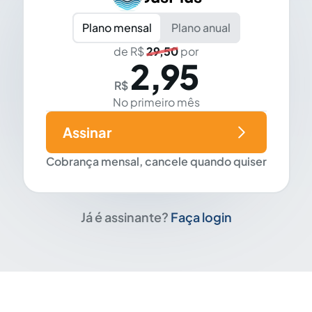
Plano mensal
Plano anual
de R$
29,50
por
2,95
R$
No primeiro mês
Assinar
Cobrança mensal, cancele quando quiser
Já é assinante?
Faça login