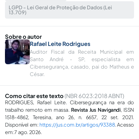
LGPD - Lei Geral de Proteção de Dados (Lei
13.709)
Sobre o autor
Rafael Leite Rodrigues
Auditor Fiscal da Receita Municipal em
Santo André - SP, especialista em
Cibersegurança, casado, pai do Matheus e
César.
Como citar este texto
(NBR 6023:2018 ABNT)
RODRIGUES, Rafael Leite. Cibersegurança na era do
trabalho remoto em massa.
Revista Jus Navigandi
, ISSN
1518-4862, Teresina, ano 26, n. 6657, 22 set. 2021.
Disponível em:
https://jus.com.br/artigos/93388
. Acesso
em: 7 ago. 2026.