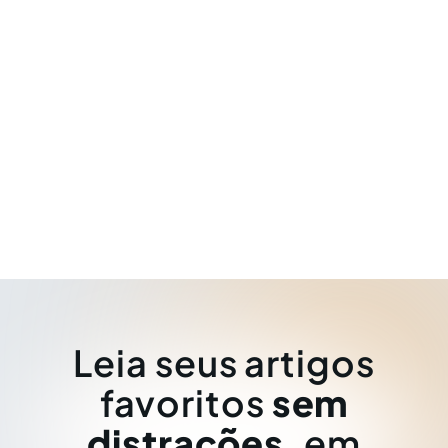
Leia seus artigos
favoritos
sem
distrações
, em