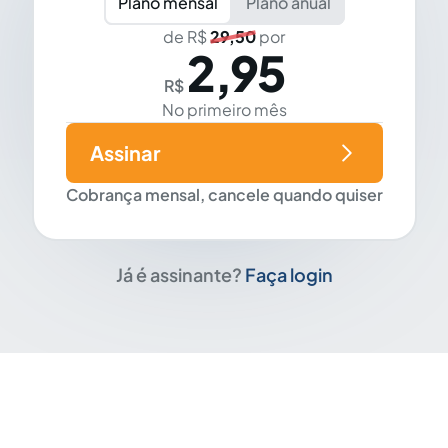
Plano mensal
Plano anual
de R$
29,50
por
2,95
R$
No primeiro mês
Assinar
Cobrança mensal, cancele quando quiser
Já é assinante?
Faça login