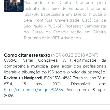
Mestrando em Direito Tributário pelo
Instituto Brasileiro de Estudos Tributários
IBET/SP. Especialista em Direito Tributário
pela Pontifícia Universidade Católica de
São Paulo - PUC/SP. Professor Seminarista
do Curso de Especialização em Direito
Tributário pelo IBET. Advogado.
Como citar este texto
(NBR 6023:2018 ABNT)
CARRO, Valter Gonçalves. A (i)legitimidade da
competência municipal para exigir dos profissionais
liberais a tributação do ISS sobre o valor da operação.
Revista Jus Navigandi
, ISSN 1518-4862, Teresina, ano 26, n.
6714, 18 nov. 2021. Disponível em:
https://jus.com.br/artigos/94666
. Acesso em: 8 ago.
2026.