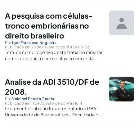
em diversos âmbitos, tais como o social,
religioso, científico e jurídico, que discutem a
A pesquisa com células-
liberação de tais pesquisas.
tronco embrionárias no
direito brasileiro
Por
Igor Francisco Nogueira
Publicado em 25 de Fevereiro de 2015 às 19:32
Tem-se como objetivo deste trabalho mostrar
como a pesquisa com células-tronco está
cada vez mais crescendo no meio biológico,
de forma a ajudar vários problemas, doenças,
males em que, antes não tinham cura, e agora
Analise da ADI 3510/DF de
podem vir a ter.
2008.
Por
Valdinei Pereira Garcia
Publicado em 11 de Agosto de 2014 às 16:11
O presente trabalho foi apresentado a UBA -
Universidade de Buenos Aires - Faculdade de
Direito sobre orientação do Ilustre Doutor
Renato Rabbi-Baldi Cabanillas, professor de
TEORÍA DEL DERECHO, teve como finalidade a