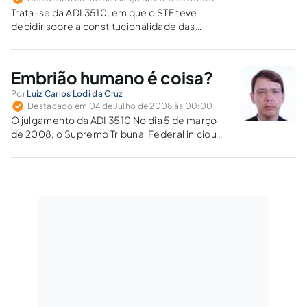
Trata-se da ADI 3510, em que o STF teve
decidir sobre a constitucionalidade das
pesquisas realizadas em células-tronco
humanas em fase embrionária.
Embrião humano é coisa?
Por
Luiz Carlos Lodi da Cruz
Destacado em 04 de Julho de 2008 às 00:00
O julgamento da ADI 3510 No dia 5 de março
de 2008, o Supremo Tribunal Federal iniciou o
julgamento da Ação Direta de
Inconstitucionalidade n. 3510 (ADI 3510)
proposta pelo então Procurador Geral da
República Cláudio Fonteles contra o artigo…