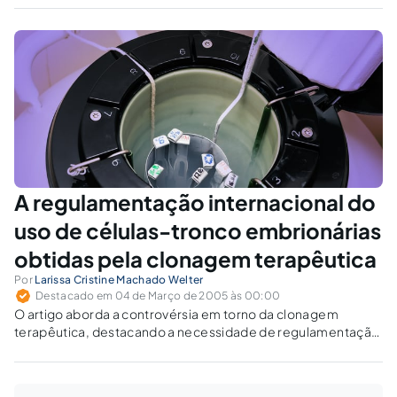
adulta. 6. Direito à Saúde. 7. Clonagem
humana. 8. Falha legislativa relevante. 9.
Fecho. 1. Introdução. O tema proposto
vem…
A regulamentação internacional do
uso de células-tronco embrionárias
obtidas pela clonagem terapêutica
Por
Larissa Cristine Machado Welter
Destacado em 04 de Março de 2005 às 00:00
O artigo aborda a controvérsia em torno da clonagem
terapêutica, destacando a necessidade de regulamentação
ética e legal para conciliar avanços científicos e proteção da
vida humana.