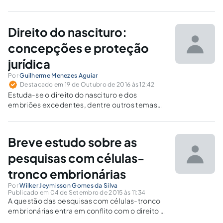
Direito do nascituro:
concepções e proteção
jurídica
Por
Guilherme Menezes Aguiar
Destacado em 19 de Outubro de 2016 às 12:42
Estuda-se o direito do nascituro e dos
embriões excedentes, dentre outros temas
do biodireito, apresentando diversas teorias.
Breve estudo sobre as
pesquisas com células-
tronco embrionárias
Por
Wilker Jeymisson Gomes da Silva
Publicado em 04 de Setembro de 2015 às 11:34
A questão das pesquisas com células-tronco
embrionárias entra em conflito com o direito à
vida, de tal forma que tal assunto repercute