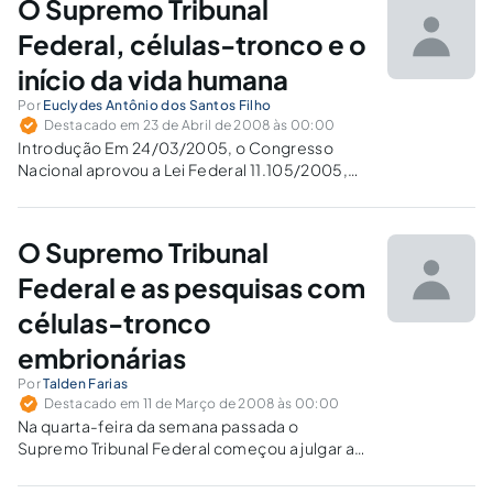
O Supremo Tribunal
Federal, células-tronco e o
início da vida humana
Por
Euclydes Antônio dos Santos Filho
Destacado em 23 de Abril de 2008 às 00:00
Introdução Em 24/03/2005, o Congresso
Nacional aprovou a Lei Federal 11.105/2005,
também conhecida como Lei de
Biossegurança, que, dentre outros aspectos,
regulamentou a utilização das denominadas
O Supremo Tribunal
células-tronco embrionárias para fins
terapêuticos e de pesquisa científica no país.
Federal e as pesquisas com
Diz, in verbis,…
células-tronco
embrionárias
Por
Talden Farias
Destacado em 11 de Março de 2008 às 00:00
Na quarta-feira da semana passada o
Supremo Tribunal Federal começou a julgar a
ação direta de inconstitucionalidade proposta
há aproximadamente três anos pelo então