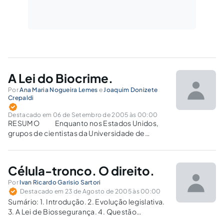
A Lei do Biocrime.
Por
Ana Maria Nogueira Lemes
e
Joaquim Donizete
Crepaldi
Destacado em 06 de Setembro de 2005 às 00:00
RESUMO Enquanto nos Estados Unidos,
grupos de cientistas da Universidade de
Minesota procuram, através de um estudo
sério e consciente, demonstrar ser possível a
obtenção de células-tronco multipotentes,
Célula-tronco. O direito.
extraídas da medula óssea de animais adultos,
sem destruir embriões, no Brasil,…
Por
Ivan Ricardo Garisio Sartori
Destacado em 23 de Agosto de 2005 às 00:00
Sumário: 1. Introdução. 2. Evolução legislativa.
3. A Lei de Biossegurança. 4. Questão
fundamental: o direito à vida. 5. Célula-tronco