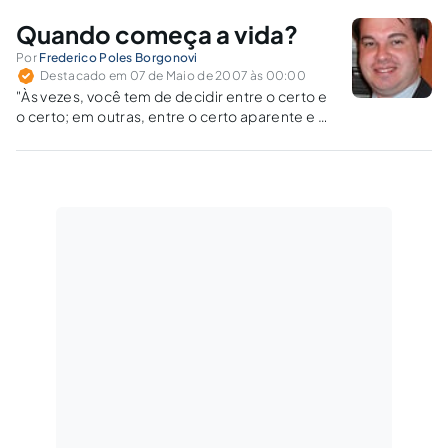
Procurador Geral da República, Dr. Cláudio
Quando começa a vida?
Fonteles, que teve como objetivo discutir a
compatibilidade de dispositivos…
Por
Frederico Poles Borgonovi
Destacado em 07 de Maio de 2007 às 00:00
"Às vezes, você tem de decidir entre o certo e
o certo; em outras, entre o certo aparente e o
certo aparente." Carlos Ayres Britto [01] Na
sexta-feira, dia 20 de abril, foi realizada uma
audiência pública no Supremo Tribunal…