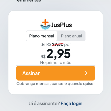
JusPlus
Plano mensal
Plano anual
de R$
29,50
por
2,95
R$
No primeiro mês
Assinar
Cobrança mensal, cancele quando quiser
Já é assinante?
Faça login