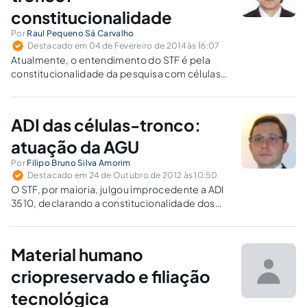
constitucionalidade
Por
Raul Pequeno Sá Carvalho
Destacado em 04 de Fevereiro de 2014 às 16:07
Atualmente, o entendimento do STF é pela
constitucionalidade da pesquisa com células
tronco embrionárias, nos moldes
preconizados pela Lei de Biossegurança.
ADI das células-tronco:
atuação da AGU
Por
Filipo Bruno Silva Amorim
Destacado em 24 de Outubro de 2012 às 10:50
O STF, por maioria, julgou improcedente a ADI
3510, declarando a constitucionalidade dos
dispositivos impugnados, permitindo a
pesquisa com células-tronco embrionárias,
aceitando a implementação da política pública
Material humano
defendida pela AGU.
criopreservado e filiação
tecnológica