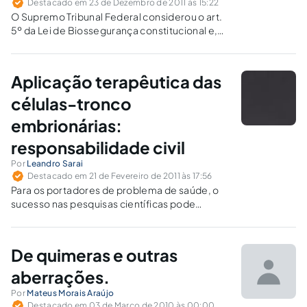
Destacado em 23 de Dezembro de 2011 às 15:22
O Supremo Tribunal Federal considerou o art.
5º da Lei de Biossegurança constitucional e,
apesar da divergência entre os Ministros, não
incluiu mais restrições, além daquelas
previstas no referido dispositivo.
Aplicação terapêutica das
células-tronco
embrionárias:
responsabilidade civil
Por
Leandro Sarai
Destacado em 21 de Fevereiro de 2011 às 17:56
Para os portadores de problema de saúde, o
sucesso nas pesquisas científicas pode
representar a esperança de cura. Mas o que
ocorre se o tratamento, a cura ou a salvação
de uma vida implicar a morte de outrem?
De quimeras e outras
aberrações.
Por
Mateus Morais Araújo
Destacado em 03 de Março de 2010 às 00:00