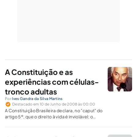
A Constituição e as
experiências com células-
tronco adultas
Por
Ives Gandra da Silva Martins
Destacado em 10 de Junho de 2008 às 00:00
A Constituição Brasileira declara, no "caput" do
artigo 5º, que o direito à vida é inviolável; o
Código Civil, que os direitos do nascituro
estão assegurados desde a concepção (artigo
2º); e o artigo 4º do Pacto de São José,…