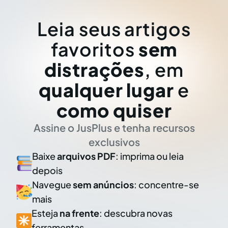
Leia seus artigos
favoritos
sem
distrações
, em
qualquer lugar
e
como quiser
Assine o JusPlus e tenha recursos
exclusivos
Baixe
arquivos PDF
: imprima ou leia
depois
Navegue
sem anúncios
: concentre-se
mais
Esteja
na frente
: descubra novas
ferramentas