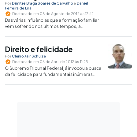
Por
Dimitre Braga Soares de Carvalho
e
Daniel
Ferreira de Lira
Destacado em 08 de Agosto de 2012 às 17:42
Das várias influências que a formação familiar
vem sofrendo nos últimos tempos, a
intervenção tecnológica demonstra ser a mais
forte e a mais efetiva de todas.
Direito e felicidade
Por
Clenio Jair Schulze
Destacado em 06 de Abril de 2012 às 11:25
O Supremo Tribunal Federal já invocou a busca
da felicidade para fundamentais inúmeras
decisões, reconhecendo, inclusive, como
direito fundamental.