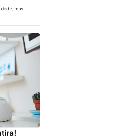
midade, mas
tira!