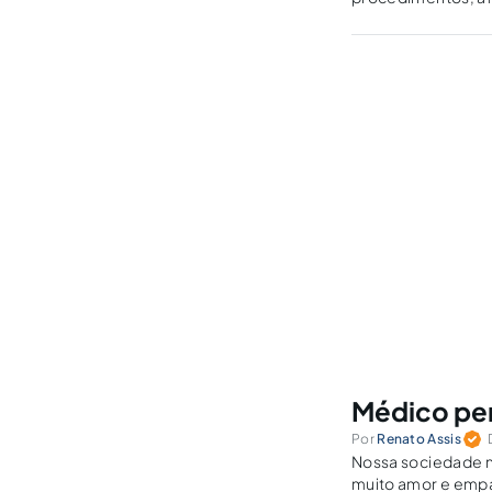
Médico perd
Por
Renato Assis
Nossa sociedade m
muito amor e empa