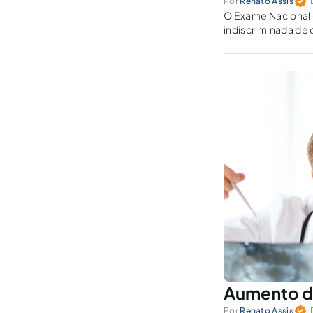
Por
Renato Assis
O Exame Nacional d
indiscriminada de 
Aumento d
Por
Renato Assis