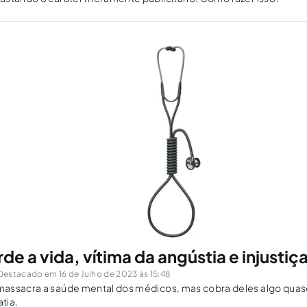
e a vida, vítima da angústia e injustiç
Destacado em 16 de Julho de 2023 às 15:48
assacra a saúde mental dos médicos, mas cobra deles algo quas
tia.