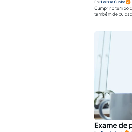
Por
Larissa Cunha
Cumprir o tempo d
também de cuidado
Exame de p