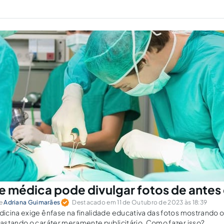
e médica pode divulgar fotos de antes
e
Adriana Guimarães
Destacado em 11 de Outubro de 2023 às 18:39
cina exige ênfase na finalidade educativa das fotos mostrando o
astando o caráter meramente publicitário. Como fazer isso?