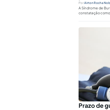
Por
Airton Rocha No
A Síndrome de Burn
constatação como d
psiquiátricas.
Prazo de g