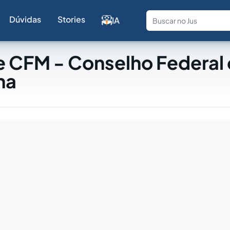
Dúvidas
Stories
IA
Fale com a
e CFM - Conselho Federal
na