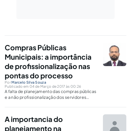
Compras Públicas
Municipais: a importância
de profissionalização nas
pontas do processo
Por
Marcelo Silva Souza
Publicado em 04 de Março de 2017 às 00:26
A falta de planejamento das compras públicas
e a não profissionalização dos servidores
envolvidos na sistemática do processo
administrativo de compras públicas são os
pontos cruciais do insucesso de uma aquisição
A importancia do
pública.
planejamento na