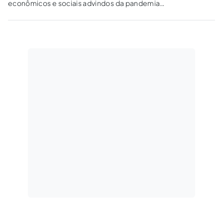
econômicos e sociais advindos da pandemia
permite que os prestadores de serviços ao
poder dúblico postulem a reconstituição do
equilíbrio econômico-financeiro dos seus
contratos.