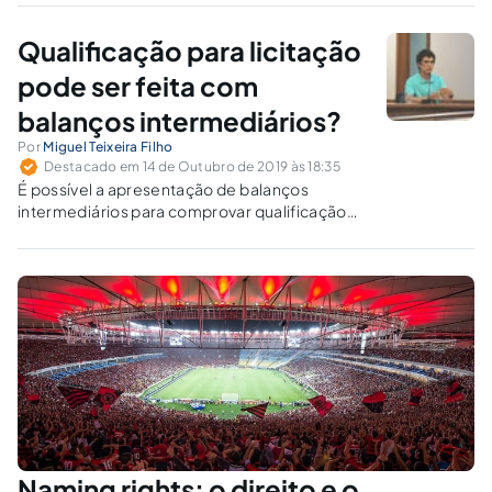
Qualificação para licitação
pode ser feita com
balanços intermediários?
Por
Miguel Teixeira Filho
Destacado em 14 de Outubro de 2019 às 18:35
É possível a apresentação de balanços
intermediários para comprovar qualificação
econômico-financeira em licitações? Analisa-
se o caso em que ocorreu aumento de capital
após o último balanço anual encerrado.
Naming rights: o direito e o