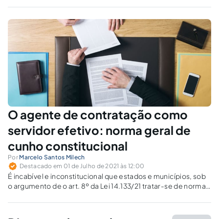
de materiais e contratação de serviços, notadamente em
tempos de ampla transparência dos atos públicos.
O agente de contratação como
servidor efetivo: norma geral de
cunho constitucional
Por
Marcelo Santos Milech
Destacado em 01 de Julho de 2021 às 12:00
É incabível e inconstitucional que estados e municípios, sob
o argumento de o art. 8º da Lei 14.133/21 tratar-se de norma
específica federal, editem decretos regulamentares
possibilitando cargos comissionados e/ou temporários para
agentes de contratação.