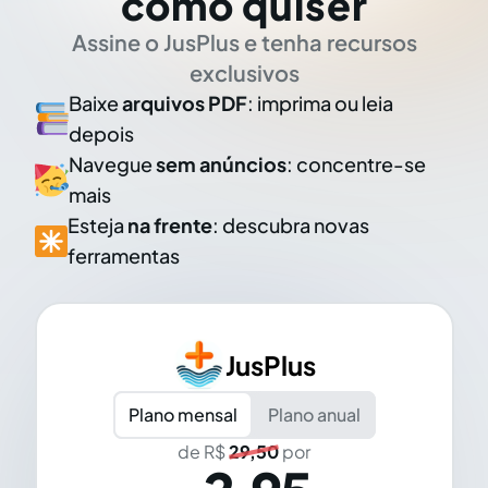
como quiser
Assine o JusPlus e tenha recursos
exclusivos
Baixe
arquivos PDF
: imprima ou leia
depois
Navegue
sem anúncios
: concentre-se
mais
Esteja
na frente
: descubra novas
ferramentas
JusPlus
Plano mensal
Plano anual
de R$
29,50
por