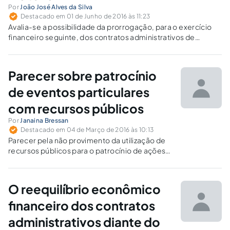
Por
João José Alves da Silva
Destacado em 01 de Junho de 2016 às 11:23
Avalia-se a possibilidade da prorrogação, para o exercício
financeiro seguinte, dos contratos administrativos de
fornecimento de material no âmbito federal.
Parecer sobre patrocínio
de eventos particulares
com recursos públicos
Por
Janaina Bressan
Destacado em 04 de Março de 2016 às 10:13
Parecer pela não provimento da utilização de
recursos públicos para o patrocínio de ações
promovidas por instituições privadas.
O reequilíbrio econômico
financeiro dos contratos
administrativos diante do