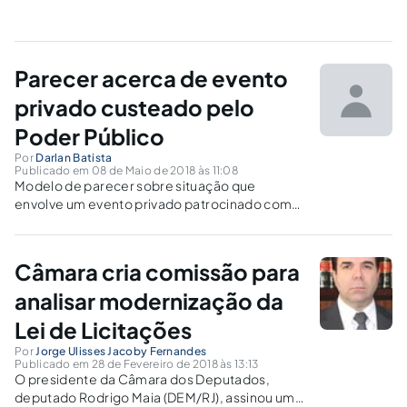
Parecer acerca de evento
privado custeado pelo
Poder Público
Por
Darlan Batista
Publicado em 08 de Maio de 2018 às 11:08
Modelo de parecer sobre situação que
envolve um evento privado patrocinado com
recurso público e que, ainda assim, conta com
a cobrança de ingressos.
Câmara cria comissão para
analisar modernização da
Lei de Licitações
Por
Jorge Ulisses Jacoby Fernandes
Publicado em 28 de Fevereiro de 2018 às 13:13
O presidente da Câmara dos Deputados,
deputado Rodrigo Maia (DEM/RJ), assinou um