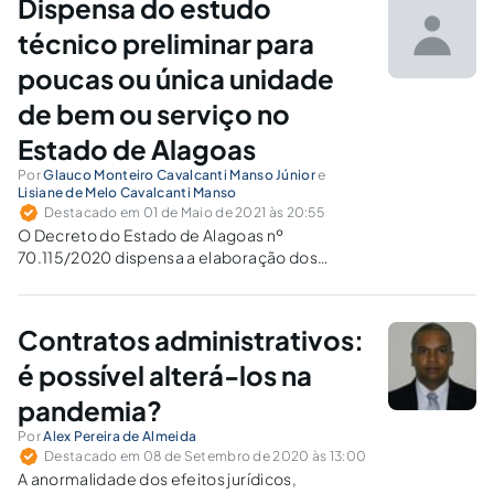
Dispensa do estudo
técnico preliminar para
poucas ou única unidade
de bem ou serviço no
Estado de Alagoas
Por
Glauco Monteiro Cavalcanti Manso Júnior
e
Lisiane de Melo Cavalcanti Manso
Destacado em 01 de Maio de 2021 às 20:55
O Decreto do Estado de Alagoas nº
70.115/2020 dispensa a elaboração dos
estudos técnicos preliminares em processos
administrativos destinados a aquisição de
poucas ou única unidade de bem ou serviço.
Contratos administrativos:
é possível alterá-los na
pandemia?
Por
Alex Pereira de Almeida
Destacado em 08 de Setembro de 2020 às 13:00
A anormalidade dos efeitos jurídicos,