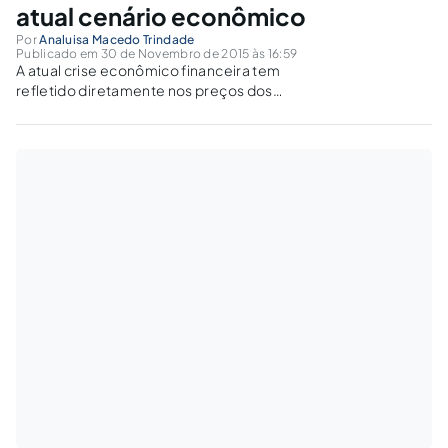
atual cenário econômico
Por
Analuisa Macedo Trindade
Publicado em 30 de Novembro de 2015 às 16:59
A atual crise econômico financeira tem
refletido diretamente nos preços dos
produtos e serviços, impondo a necessidade
de reequilíbrio dos valores dos contratos
administrativos, desde que devidamente
comprovada a necessidade de revisão dos
preços.