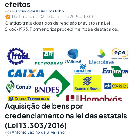
efeitos
Por
Francisco de Assis Lima Filho
Destacado em 03 de Janeiro de 2019 às 10:00
O artigo trata dos tipos de rescisão previstos na Lei
8.666/1993. Pormenoriza procedimentos e destaca os
efeitos da rescisão, de conhecimento obrigatório para
gestores públicos que precisam estabelecer rotinas.
Aquisição de bens por
credenciamento na lei das estatais
(Lei 13.303/2016)
Por
Antonio Sabino da Silva Filho