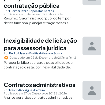
contratação pública
Por
Lucimar Rizzo Lopes dos Santos
Publicado em 31 de Janeiro de 2017 às 17:14
Resumo: O administrador público tem por
dever funcional planejar e traçar metas e
objetivos, com a finalidade de não causar
prejuízos à Administração Pública, evitando-
se, assim, a prática de gestão ineficiente e
Inexigibilidade de licitação
contrária aos ditames da Lei de licitações.
Palavras-Chave: ...
para assessoria jurídica
Por
Pedro Ulysses Buritisal Alves de Souza
Destacado em 02 de Dezembro de 2016 às 16:42
Parecer jurídico acerca da possibilidade de
contratação direta, por inexigibilidade de
licitação, de assessoria jurídica pela
Administração Pública Municipal.
Contratos administrativos
Por
Marcio Rodrigues Ferreira
Publicado em 27 de Outubro de 2016 às 20:16
Análise geral dos contratos administrativos.