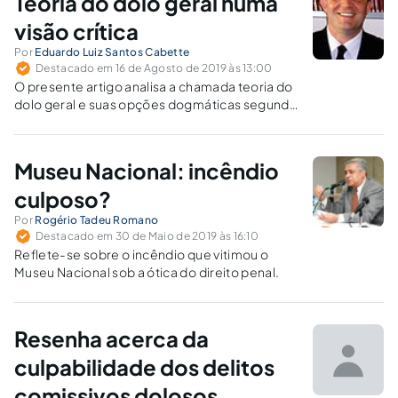
Teoria do dolo geral numa
visão crítica
Por
Eduardo Luiz Santos Cabette
Destacado em 16 de Agosto de 2019 às 13:00
O presente artigo analisa a chamada teoria do
dolo geral e suas opções dogmáticas segundo
a doutrina brasileira.
Museu Nacional: incêndio
culposo?
Por
Rogério Tadeu Romano
Destacado em 30 de Maio de 2019 às 16:10
Reflete-se sobre o incêndio que vitimou o
Museu Nacional sob a ótica do direito penal.
Resenha acerca da
culpabilidade dos delitos
comissivos dolosos