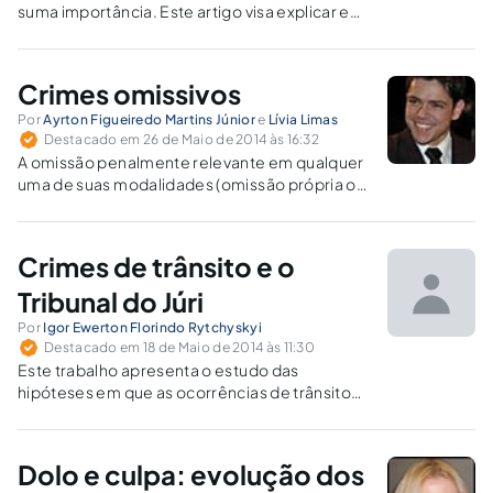
suma importância. Este artigo visa explicar e
simplificar a compreensão sobre o tema.
Crimes omissivos
Por
Ayrton Figueiredo Martins Júnior
e
Lívia Limas
Destacado em 26 de Maio de 2014 às 16:32
A omissão penalmente relevante em qualquer
uma de suas modalidades (omissão própria ou
imprópria) está sempre fulcrada numa norma
mandamental, que ordena um determinado
tipo de comportamento. Nos delitos de
Crimes de trânsito e o
omissão, encontra-se presente sempre o
dever de agir, seja ele geral (próprio) ou
Tribunal do Júri
especial (impróprio)
Por
Igor Ewerton Florindo Rytchyskyi
Destacado em 18 de Maio de 2014 às 11:30
Este trabalho apresenta o estudo das
hipóteses em que as ocorrências de trânsito
são atraídas pela competência do Tribunal do
Júri.
Dolo e culpa: evolução dos