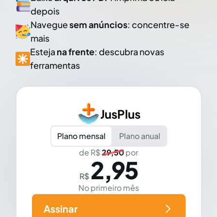
depois
Navegue
sem anúncios
: concentre-se
mais
Esteja
na frente
: descubra novas
ferramentas
JusPlus
Plano mensal
Plano anual
de R$
29,50
por
2,95
R$
No primeiro mês
Assinar