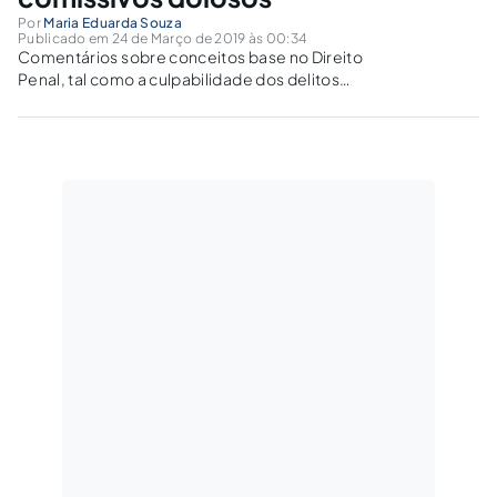
Por
Maria Eduarda Souza
Publicado em 24 de Março de 2019 às 00:34
Comentários sobre conceitos base no Direito
Penal, tal como a culpabilidade dos delitos
comissivos dolosos, perpassando sobre os
conceitos que integram a ideia do assunto
principal.