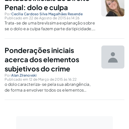
agente.
Penal: dolo e culpa
Por
Cecília Cardoso Silva Magalhães Resende
Publicado em 22 de Agosto de 2015 às 14:26
Trata-se de uma brevíssima explanação sobre
se o dolo e a culpa fazem parte da tipicidade,
culpabilidade ou de ambas, com uma
abordagem do tema da culpabilidade e
responsabilidade pessoal do agente.
Ponderações iniciais
acerca dos elementos
subjetivos do crime
Por
Alan Zilenovski
Publicado em 12 de Março de 2015 às 16:22
o dolo caracteriza-se pela sua abrangência,
de forma a envolver todos os elementos
objetivos do capaz de influenciar no resultado,
atualidade,