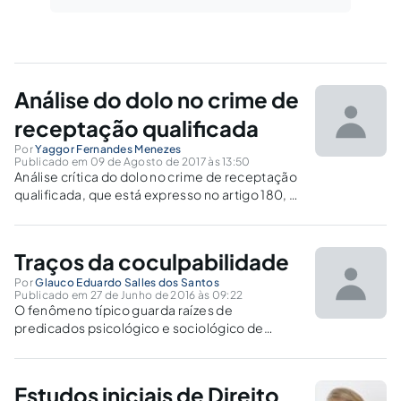
Análise do dolo no crime de
receptação qualificada
Por
Yaggor Fernandes Menezes
Publicado em 09 de Agosto de 2017 às 13:50
Análise crítica do dolo no crime de receptação
qualificada, que está expresso no artigo 180, §
1° do Código Penal, mostrando com clareza as
divergências existentes na doutrina e
jurisprudência.
Traços da coculpabilidade
Por
Glauco Eduardo Salles dos Santos
Publicado em 27 de Junho de 2016 às 09:22
O fenômeno típico guarda raízes de
predicados psicológico e sociológico de
modo que a construção do indivíduo é
inolvidável ao exame criminológico. O Estado
é incumbido dessa tarefa, razão pela qual sua
Estudos iniciais de Direito
ausência tem implicações no grau de culpa do