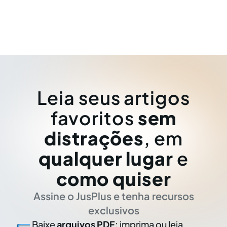
Leia seus artigos
favoritos
sem
distrações
, em
qualquer lugar
e
como quiser
Assine o JusPlus e tenha recursos
exclusivos
Baixe
arquivos PDF
: imprima ou leia