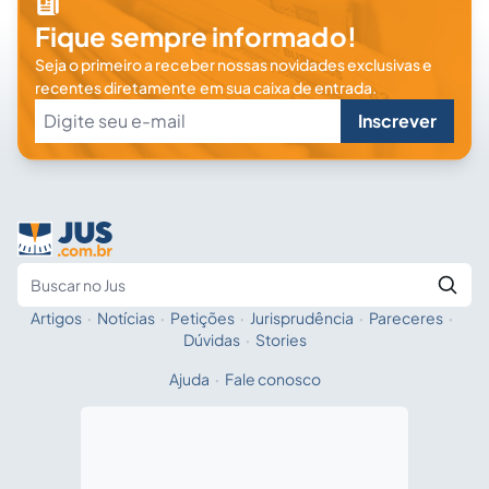
Fique sempre informado!
Seja o primeiro a receber nossas novidades exclusivas e
recentes diretamente em sua caixa de entrada.
Inscrever
Artigos
·
Notícias
·
Petições
·
Jurisprudência
·
Pareceres
·
Fale com a IA
Buscar no Jus
Dúvidas
·
Stories
Ajuda
·
Fale conosco