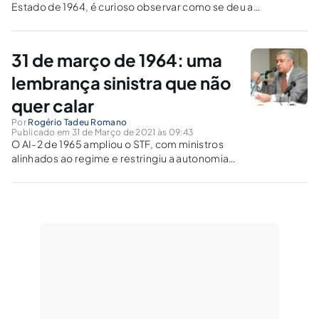
Estado de 1964, é curioso observar como se deu a
participação feminina nesse mote que jamais poderá passar
sem ser lembrado.
31 de março de 1964: uma
lembrança sinistra que não
quer calar
Por
Rogério Tadeu Romano
Publicado em 31 de Março de 2021 às 09:43
O AI-2 de 1965 ampliou o STF, com ministros
alinhados ao regime e restringiu a autonomia
judiciária. Em resposta ao abuso autoritário, a
Lei nº 9.455/97 tipificou a tortura como crime
inafiançável.