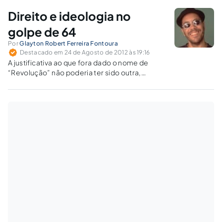
escondam as mais graves ações contra o
Direito e ideologia no
direito.
golpe de 64
Por
Glayton Robert Ferreira Fontoura
Destacado em 24 de Agosto de 2012 às 19:16
A justificativa ao que fora dado o nome de
“Revolução” não poderia ter sido outra,
seguindo a tradição, que não “o interesse e a
vontade da nação” demonstrado firmemente
no preâmbulo do Ato Institucional n° 1.