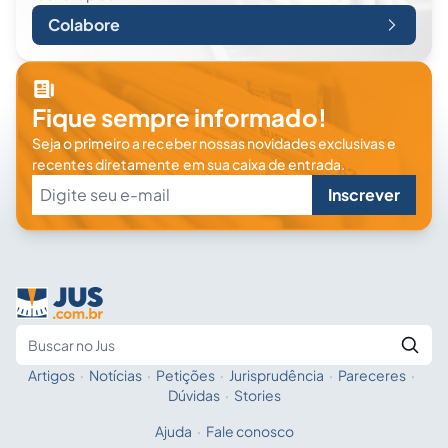
Colabore
Fique sempre informado!
Seja o primeiro a receber nossas novidades exclusivas e
recentes diretamente em sua caixa de entrada.
Inscrever
Artigos
·
Notícias
·
Petições
·
Jurisprudência
·
Pareceres
·
Fale com a IA
Buscar no Jus
Dúvidas
·
Stories
Ajuda
·
Fale conosco