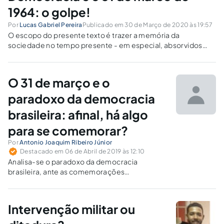
1964: o golpe!
Por
Lucas Gabriel Pereira
Publicado em 30 de Março de 2020 às 19:57
O escopo do presente texto é trazer a memória da
sociedade no tempo presente - em especial, absorvidos
com o coronavírus - o início da ditadura civil-militar
instaurado no Brasil por meio de um Golpe em 31 de março
de 1964. Foram 21 anos de trevas.
O 31 de março e o
paradoxo da democracia
brasileira: afinal, há algo
para se comemorar?
Por
Antonio Joaquim Ribeiro Júnior
Destacado em 06 de Abril de 2019 às 12:10
Analisa-se o paradoxo da democracia
brasileira, ante as comemorações
institucionais do golpe militar de 1964 e a
diminuição da força normativa da
Constituição, em razão do fenômeno da
Intervenção militar ou
erosão da consciência constitucional.