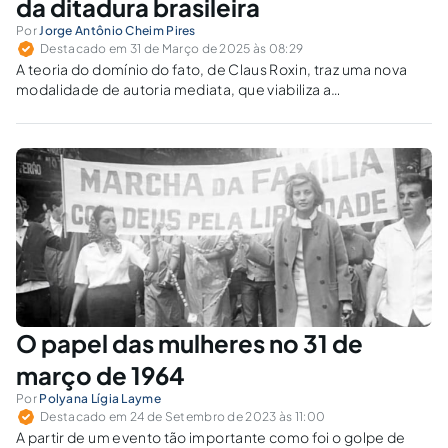
da ditadura brasileira
Por
Jorge Antônio Cheim Pires
Destacado em 31 de Março de 2025 às 08:29
A teoria do domínio do fato, de Claus Roxin, traz uma nova
modalidade de autoria mediata, que viabiliza a
responsabilização penal de líderes de estruturas de poder
organizado. É aplicável ao Brasil no contexto da ditadura de
1964?
O papel das mulheres no 31 de
março de 1964
Por
Polyana Lígia Layme
Destacado em 24 de Setembro de 2023 às 11:00
A partir de um evento tão importante como foi o golpe de