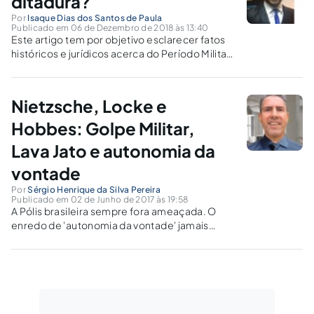
ditadura?
Por
Isaque Dias dos Santos de Paula
Publicado em 06 de Dezembro de 2018 às 13:40
Este artigo tem por objetivo esclarecer fatos
históricos e jurídicos acerca do Período Militar,
pautando-se sempre pela verdade e os fatos
apurados em pesquisas com apoio de livros e
pesquisas virtuais.
Nietzsche, Locke e
Hobbes: Golpe Militar,
Lava Jato e autonomia da
vontade
Por
Sérgio Henrique da Silva Pereira
Publicado em 02 de Junho de 2017 às 19:58
A Pólis brasileira sempre fora ameaçada. O
enredo de 'autonomia da vontade' jamais
existiu, principalmente neste início de século
XXI. Tanto o Brasil quanto outros países vivem
sob a Filosofia da Alcova.