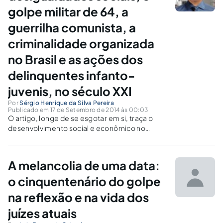
golpe militar de 64, a
guerrilha comunista, a
criminalidade organizada
no Brasil e as ações dos
delinquentes infanto-
juvenis, no século XXI
Por
Sérgio Henrique da Silva Pereira
Publicado em 17 de Setembro de 2014 às 00:03
O artigo, longe de se esgotar em si, traça o
desenvolvimento social e econômico no
Brasil. As lutas de classes, o racismo, a tomada
do poder nacional, as perversidade aos
descasos sociais.
A melancolia de uma data:
o cinquentenário do golpe
na reflexão e na vida dos
juízes atuais