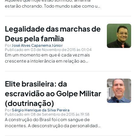
estarão chorando. Todo mundo sabe como um
golpe começa, ninguém sabe como uma
guerra civil ou quem ela irá atropelar.
Legalidade das marchas de
Deus pela família
Por
José Alves Capanema Júnior
Publicado em 03 de Novembro de 2015 às 01:04
Em um momento em que é cada vez mais
crescente a intolerância em relação ao
próximo, o retorno das marchas de Deus pela
família, fez o Brasil sentir o gosto (amargo) dos
anos de chumbo: a tentativa de golpe contra o
Elite brasileira: da
Estado Democrático de Direito.
escravidão ao Golpe Militar
(doutrinação)
Por
Sérgio Henrique da Silva Pereira
Publicado em 08 de Setembro de 2015 às 19:58
A construção do Brasil foi com sangue de
inocentes. A desconstrução da personalidade
do inocentes serviu para dominação da elite