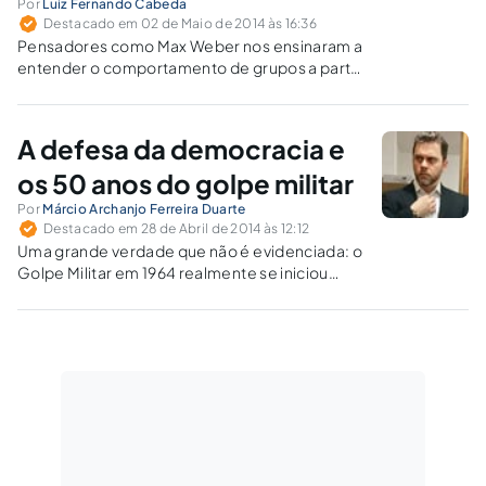
Por
Luiz Fernando Cabeda
Destacado em 02 de Maio de 2014 às 16:36
Pensadores como Max Weber nos ensinaram a
entender o comportamento de grupos a partir
de tipos ideais abstratos. Já os recursos da
representação teatral mostram que é preciso
compor uma cena para que os personagens
A defesa da democracia e
mostrem seu desempenho na realidade atual
os 50 anos do golpe militar
Por
Márcio Archanjo Ferreira Duarte
Destacado em 28 de Abril de 2014 às 12:12
Uma grande verdade que não é evidenciada: o
Golpe Militar em 1964 realmente se iniciou
motivado em cessar os atos de desgoverno e
de atentados contra a então Constituição
Federal e o Estado Democrático de Direito... A
história estaria a se repetir?