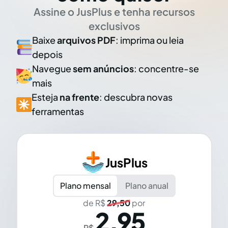
Assine o JusPlus e tenha recursos
exclusivos
Baixe
arquivos PDF
: imprima ou leia
depois
Navegue
sem anúncios
: concentre-se
mais
Esteja
na frente
: descubra novas
ferramentas
JusPlus
Plano mensal
Plano anual
de R$
29,50
por
2,95
R$