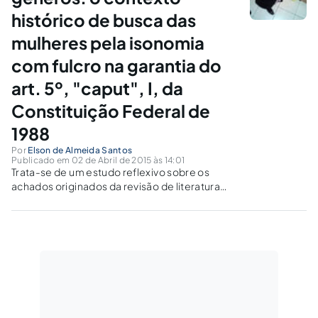
histórico de busca das
mulheres pela isonomia
com fulcro na garantia do
art. 5º, "caput", I, da
Constituição Federal de
1988
Por
Elson de Almeida Santos
Publicado em 02 de Abril de 2015 às 14:01
Trata-se de um estudo reflexivo sobre os
achados originados da revisão de literatura
sobre o tema igualdade entre gêneros, tendo
como objetivos discutir se o direito à
igualdade é assegurado, se tem ou não
efetividade na norma formal positivada.