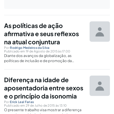
As políticas de ação
afirmativa e seus reflexos
na atual conjuntura
Por
Rodrigo Medeiros da Silva
Publicado em 19 de Agosto de 2015 às 17:00
Diante dos avanços da globalização, as
políticas de inclusão e de promoção da
igualdade, em todos os sentidos, mostram-se
fundamentais para a estabilização social.
Diferença na idade de
aposentadoria entre sexos
e o princípio da isonomia
Por
Erick Leal Farias
Publicado em 29 de Julho de 2015 às 13:10
O presente trabalho visa mostrar a diferença