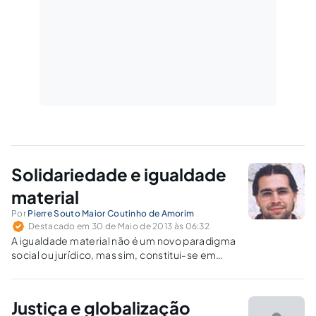
Solidariedade e igualdade
material
Por
Pierre Souto Maior Coutinho de Amorim
Destacado em 30 de Maio de 2013 às 06:32
A igualdade material não é um novo paradigma
social ou jurídico, mas sim, constitui-se em
objetivo que tem por esteio um paradigma
clássico, e bastante amplo, que é a
solidariedade social.
Justiça e globalização