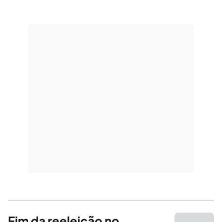
constitucionais do princípio em voga. Por fim,
fez-se análise da lei 12.711/12.
Fim da reeleição no