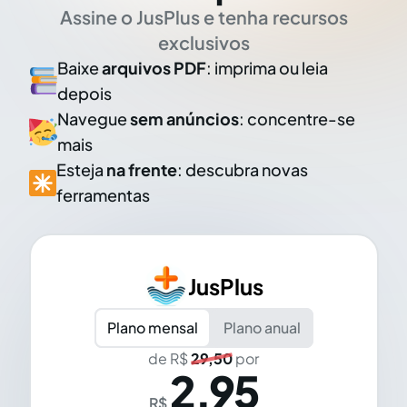
Assine o JusPlus e tenha recursos
exclusivos
Baixe
arquivos PDF
: imprima ou leia
depois
Navegue
sem anúncios
: concentre-se
mais
Esteja
na frente
: descubra novas
ferramentas
JusPlus
Plano mensal
Plano anual
de R$
29,50
por
2,95
R$