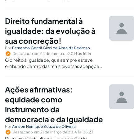
conservadores desde os acordos MEC/USAID
durante a ditadura militar. Tal modelo não foi
acolhido por nossa Constituição, contudo tem
Direito fundamental à
sido retomado constantemente pela Direita.
igualdade: da evolução à
sua concreção!
Por
Fernando Gentil Gizzi de Almeida Pedroso
Destacado em 25 de Junho de 2014 às 16:16
O direito à igualdade, que sempre esteve
embutido dentro das mais diversas acepções
de justiça – desde a antiguidade –, pugna pelo
tratamento justo por intermédio de um
regulador de diferenças.
Ações afirmativas:
equidade como
instrumento da
democracia e da igualdade
Por
Arrison Henrique Souza de Oliveira
Destacado em 21 de Março de 2014 às 08:23
Da transição da ultrapassada noção de