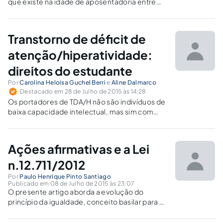
que existe na idade de aposentadoria entre
homens e mulheres, que acontece em
desconformidade ao princípio constitucional
de isonomia.
Transtorno de déficit de
atenção/hiperatividade:
direitos do estudante
Por
Carolina Heloisa Guchel Berri
e
Aline Dalmarco
Destacado em 28 de Julho de 2015 às 14:28
Os portadores de TDA/H não são indivíduos de
baixa capacidade intelectual, mas sim com
uma patologia que deve ser compreendida e
tratada com respeito, especialmente porque
fatores sociais e emocionais possuem ampla
Ações afirmativas e a Lei
influência na sua evolução e prognóstico.
n.12.711/2012
Por
Paulo Henrique Pinto Santiago
Publicado em 08 de Julho de 2015 às 23:07
O presente artigo aborda a evolução do
princípio da igualdade, conceito basilar para a
promoção de políticas afirmativas. Bem como
procurou-se identificar os aspectos