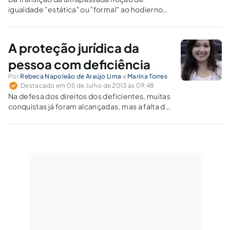
igualdade "estática" ou "formal" ao hodierno
conceito de igualdade "substancial" surge a
idéia de "igualdade de oportunidades", noção
que justifica ações afirmativas.
A proteção jurídica da
pessoa com deficiência
Por
Rebeca Napoleão de Araújo Lima
e
Marina Torres
Destacado em 05 de Julho de 2013 às 09:48
Na defesa dos direitos dos deficientes, muitas
conquistas já foram alcançadas, mas a falta de
informação ainda é um grande obstáculo a ser
vencido.