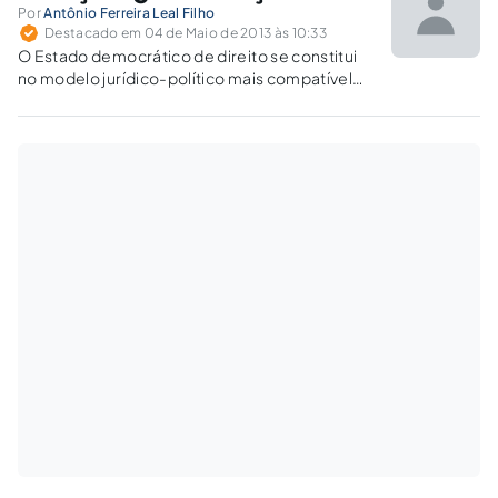
Por
Antônio Ferreira Leal Filho
Destacado em 04 de Maio de 2013 às 10:33
O Estado democrático de direito se constitui
no modelo jurídico-político mais compatível
ao exercício da justiça como igualdade na
sociedade global complexa.