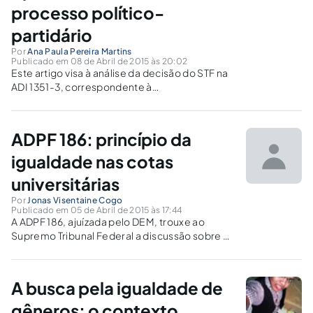
processo político-
partidário
Por
Ana Paula Pereira Martins
Publicado em 08 de Abril de 2015 às 20:02
Este artigo visa à análise da decisão do STF na
ADI 1351-3, correspondente à
inconstitucionalidade da chamada "cláusula de
barreira", prevista na Lei dos Partidos Políticos
(Lei nº 9096/95), à luz dos princípios
ADPF 186: princípio da
democráticos.
igualdade nas cotas
universitárias
Por
Jonas Visentaine Cogo
Publicado em 05 de Abril de 2015 às 17:44
A ADPF 186, ajuízada pelo DEM, trouxe ao
Supremo Tribunal Federal a discussão sobre as
ações afirmativas, em especial as cotas raciais
para ingresso em universidade, ponderadas a
partir do princípio da igualdade.
A busca pela igualdade de
gêneros: o contexto