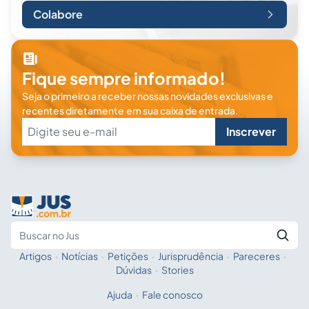
Colabore
Fique sempre informado!
Seja o primeiro a receber nossas novidades exclusivas e
recentes diretamente em sua caixa de entrada.
Inscrever
Artigos
·
Notícias
·
Petições
·
Jurisprudência
·
Pareceres
·
Fale com a IA
Buscar no Jus
Dúvidas
·
Stories
Ajuda
·
Fale conosco