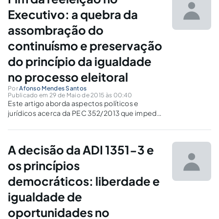
Executivo: a quebra da
assombração do
continuísmo e preservação
do princípio da igualdade
no processo eleitoral
Por
Afonso Mendes Santos
Publicado em 29 de Maio de 2015 às 00:40
Este artigo aborda aspectos políticos e
jurídicos acerca da PEC 352/2013 que impede
a reeleição, no período imediatamente
posterior àqueles em que exerceram seus
mandatos, dos detentores de cargos do
A decisão da ADI 1351-3 e
Poder Executivo, nos três níveis de Governo.
os princípios
democráticos: liberdade e
igualdade de
oportunidades no