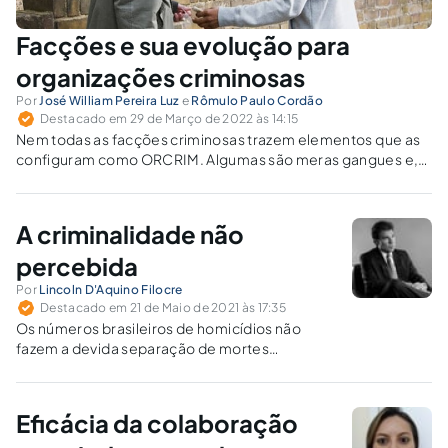
Facções e sua evolução para
organizações criminosas
Por
José William Pereira Luz
e
Rômulo Paulo Cordão
Destacado em 29 de Março de 2022 às 14:15
Nem todas as facções criminosas trazem elementos que as
configuram como ORCRIM. Algumas são meras gangues e,
no máximo, associações criminosas.
A criminalidade não
percebida
Por
Lincoln D'Aquino Filocre
Destacado em 21 de Maio de 2021 às 17:35
Os números brasileiros de homicídios não
fazem a devida separação de mortes
decorrentes da criminalidade comum e
aquelas provocadas pela criminalidade
organizada.
Eficácia da colaboração