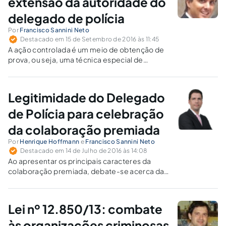
extensão da autoridade do
delegado de polícia
Por
Francisco Sannini Neto
Destacado em 15 de Setembro de 2016 às 11:45
A ação controlada é um meio de obtenção de
prova, ou seja, uma técnica especial de
investigação. Desse modo, é natural que o
legislador confira ao delegado de polícia a
prerrogativa de executar, de acordo com o
Legitimidade do Delegado
seu entendimento, essa medida.
de Polícia para celebração
da colaboração premiada
Por
Henrique Hoffmann
e
Francisco Sannini Neto
Destacado em 14 de Julho de 2016 às 14:08
Ao apresentar os principais caracteres da
colaboração premiada, debate-se acerca da
legitimidade para sua celebração, tendo em
vista o amparo fornecido pela Lei de
Organização Criminosa.
Lei nº 12.850/13: combate
às organizações criminosas