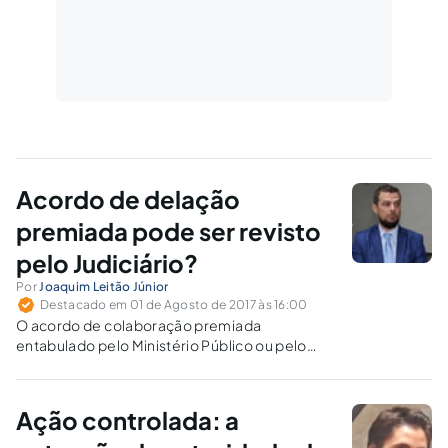
Acordo de delação
premiada pode ser revisto
pelo Judiciário?
Por
Joaquim Leitão Júnior
Destacado em 01 de Agosto de 2017 às 16:00
O acordo de colaboração premiada
entabulado pelo Ministério Público ou pelo
Delegado de Polícia poderá ser revisto pelo
Poder Judiciário apenas no aspecto formal e
legal, qual seja, da voluntariedade,
Ação controlada: a
espontaneidade, regularidade, legalidade.