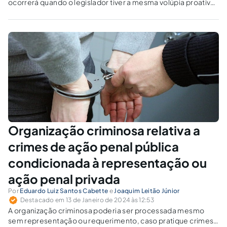
ocorrerá quando o legislador tiver a mesma volúpia proativa
que teve ao definir os crimes contra o Estado democrático
de Direito e suas penas.
Organização criminosa relativa a
crimes de ação penal pública
condicionada à representação ou
ação penal privada
Por
Eduardo Luiz Santos Cabette
e
Joaquim Leitão Júnior
Destacado em 13 de Janeiro de 2024 às 12:53
A organização criminosa poderia ser processada mesmo
sem representação ou requerimento, caso pratique crimes