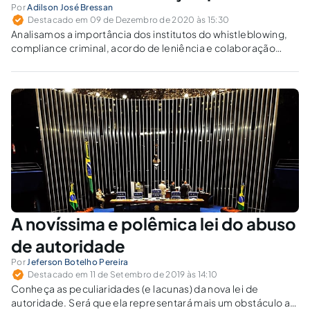
Por
Adilson José Bressan
Destacado em 09 de Dezembro de 2020 às 15:30
Analisamos a importância dos institutos do whistleblowing,
compliance criminal, acordo de leniência e colaboração
premiada para a investigação criminal no combate à
corrupção e crimes correlatos.
A novíssima e polêmica lei do abuso
de autoridade
Por
Jeferson Botelho Pereira
Destacado em 11 de Setembro de 2019 às 14:10
Conheça as peculiaridades (e lacunas) da nova lei de
autoridade. Será que ela representará mais um obstáculo ao