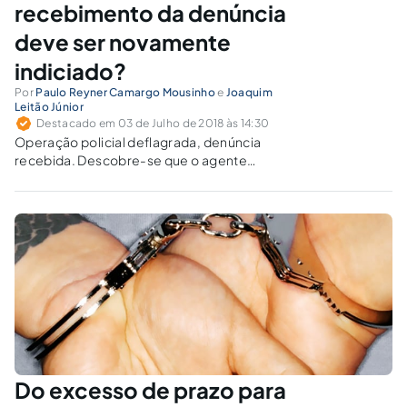
recebimento da denúncia
deve ser novamente
indiciado?
Por
Paulo Reyner Camargo Mousinho
e
Joaquim
Leitão Júnior
Destacado em 03 de Julho de 2018 às 14:30
Operação policial deflagrada, denúncia
recebida. Descobre-se que o agente
faccionado jamais se desligou do bando e
continua a delinquir. Poderia ser indiciado
novamente pelo mesmo tipo penal?
Do excesso de prazo para