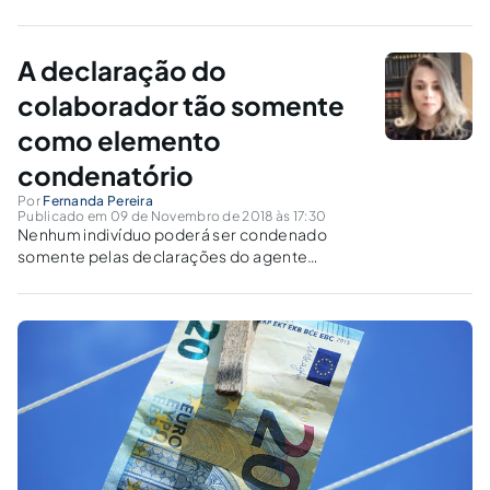
combate ao crime organizado?
A declaração do
colaborador tão somente
como elemento
condenatório
Por
Fernanda Pereira
Publicado em 09 de Novembro de 2018 às 17:30
Nenhum indivíduo poderá ser condenado
somente pelas declarações do agente
colaborador. E a lei 12.850/2013 diz
expressamente no §16, do artigo 4º “nenhuma
sentença condenatória será proferida com
fundamento apenas nas declarações de
agente colaborador”. A colaboração
premiada é meio de obtenção...