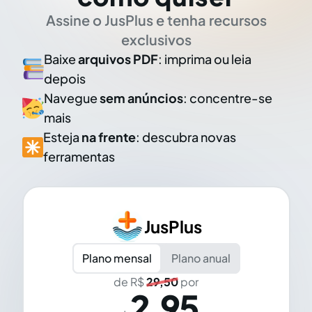
Assine o JusPlus e tenha recursos
exclusivos
Baixe
arquivos PDF
: imprima ou leia
depois
Navegue
sem anúncios
: concentre-se
mais
Esteja
na frente
: descubra novas
ferramentas
JusPlus
Plano mensal
Plano anual
de R$
29,50
por
2,95