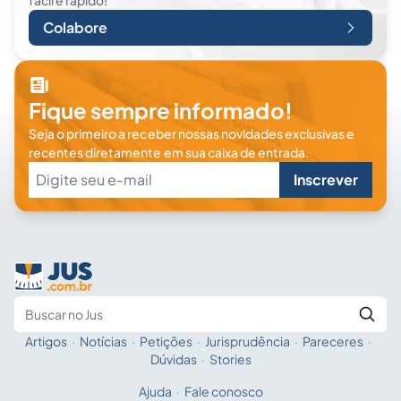
fácil e rápido!
Colabore
Fique sempre informado!
Seja o primeiro a receber nossas novidades exclusivas e
recentes diretamente em sua caixa de entrada.
Inscrever
Artigos
·
Notícias
·
Petições
·
Jurisprudência
·
Pareceres
·
Fale com a IA
Buscar no Jus
Dúvidas
·
Stories
Ajuda
·
Fale conosco