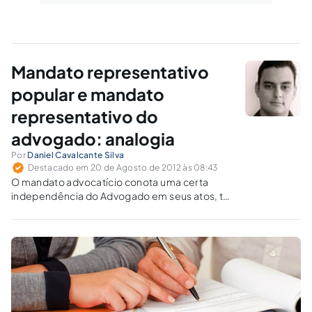
Mandato representativo
popular e mandato
representativo do
advogado: analogia
Por
Daniel Cavalcante Silva
Destacado em 20 de Agosto de 2012 às 08:43
O mandato advocatício conota uma certa
independência do Advogado em seus atos, tal
como o mandato representativo popular,
sendo os atos e procedimentos do Advogado
uma expressão do seu representado perante
os tribunais e demais esferas da justiça.