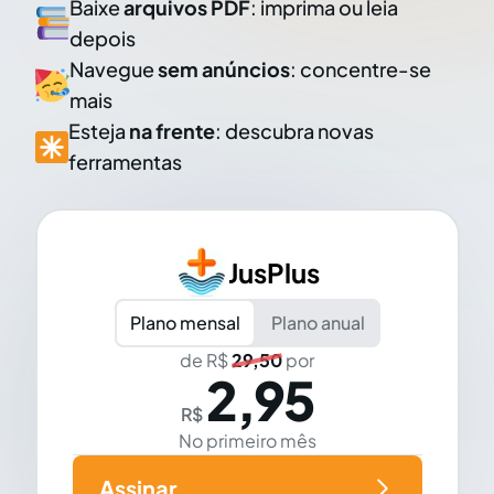
Baixe
arquivos PDF
: imprima ou leia
depois
Navegue
sem anúncios
: concentre-se
mais
Esteja
na frente
: descubra novas
ferramentas
JusPlus
Plano mensal
Plano anual
de R$
29,50
por
2,95
R$
No primeiro mês
Assinar