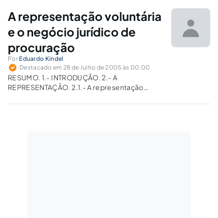
respeitando-se seus fins teleológicos.
A representação voluntária
e o negócio jurídico de
procuração
Por
Eduardo Kindel
Destacado em 28 de Julho de 2005 às 00:00
RESUMO. 1.- INTRODUÇÃO. 2.- A
REPRESENTAÇÃO. 2.1.- A representação
Direta e Indireta. 2.2.- Distinções conceituais
entre mandatário e procurador. 2.3.- Formas
de procuração: pública e particular. 3.-
NEGÓCIO JURÍDICO DE PROCURAÇÃO OU
ATO JURÍDICO UNILATERAL. 5.- CONCLUSÃO.
6.- REFERÊNCIAS BIBLIOGRÁFICAS…