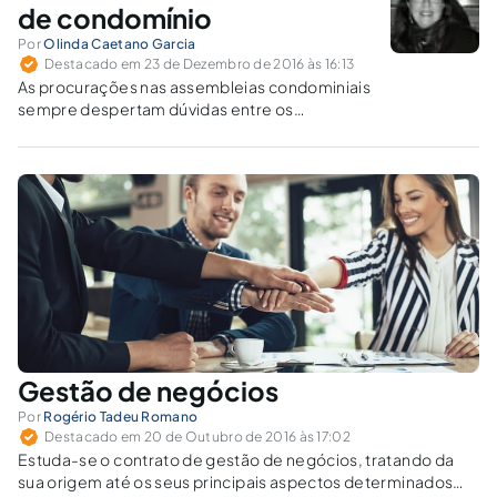
de condomínio
Por
Olinda Caetano Garcia
Destacado em 23 de Dezembro de 2016 às 16:13
As procurações nas assembleias condominiais
sempre despertam dúvidas entre os
condôminos, daí a necessidade de
explanação a respeito dos requisitos
necessários para a sua validade e
especificação.
Gestão de negócios
Por
Rogério Tadeu Romano
Destacado em 20 de Outubro de 2016 às 17:02
Estuda-se o contrato de gestão de negócios, tratando da
sua origem até os seus principais aspectos determinados