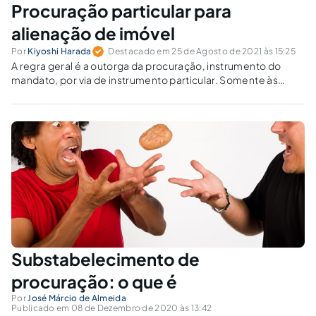
Procuração particular para
alienação de imóvel
Por
Kiyoshi Harada
Destacado em 25 de Agosto de 2021 às 15:25
A regra geral é a outorga da procuração, instrumento do
mandato, por via de instrumento particular. Somente às
pessoas não aptas ao pleno exercício dos direitos civis,
como os menores de idade, por exemplo, é que se impõe a
formalidade do instrumento público.
Substabelecimento de
procuração: o que é
Por
José Márcio de Almeida
Publicado em 08 de Dezembro de 2020 às 13:42