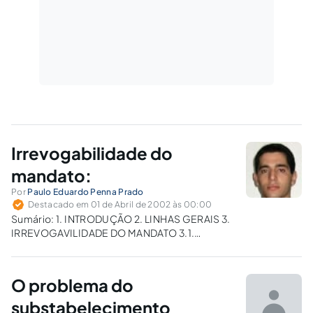
Irrevogabilidade do
mandato:
Por
Paulo Eduardo Penna Prado
Destacado em 01 de Abril de 2002 às 00:00
Sumário: 1. INTRODUÇÃO 2. LINHAS GERAIS 3.
IRREVOGAVILIDADE DO MANDATO 3.1.
IRREVOGABILIDADE POR CONVENÇÃO DAS
PARTES OU POR CAUSA DE PROCURAÇÃO EM
CAUSA PRÓPRIA 3.2. IRREVOGABILIDADE
O problema do
NOS CASOS EM QUE O MANDATO FOR
CONDIÇÃO DE UM CONTRATO BILATERAL, OU
substabelecimento