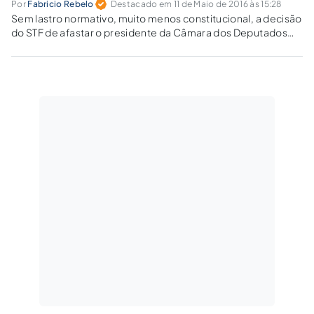
Por
Fabricio Rebelo
Destacado em 11 de Maio de 2016 às 15:28
Sem lastro normativo, muito menos constitucional, a decisão
do STF de afastar o presidente da Câmara dos Deputados
revela-se casuística, só podendo ser positivada pela
concepção de que os fins justificam os meios.