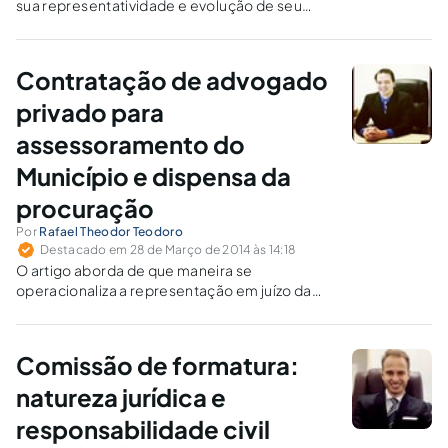
sua representatividade e evolução de seu
sistema jurídico e social.
Contratação de advogado
privado para
assessoramento do
Município e dispensa da
procuração
Por
Rafael Theodor Teodoro
Destacado em 28 de Março de 2014 às 14:18
O artigo aborda de que maneira se
operacionaliza a representação em juízo da
Fazenda Pública municipal. Enfatiza ainda a
discussão em torno da possibilidade de
contratação de advogados privados para o
Comissão de formatura:
assessoramento do Poder Executivo
munícipe.
natureza jurídica e
responsabilidade civil