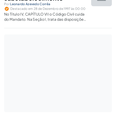
MEIO…
Por
Leonardo Azevedo Corrêa
Destacado em 28 de Dezembro de 1997 às 00:00
No Título IV, CAPÍTULO VII o Código Civil cuida
do Mandato. Na Seção I, trata das disposições
gerais, e em seu Art.1297, cuida do excesso de
poderes, e vinculado este ao Art.1313, exime o
mandante de obrigação quando há excesso…