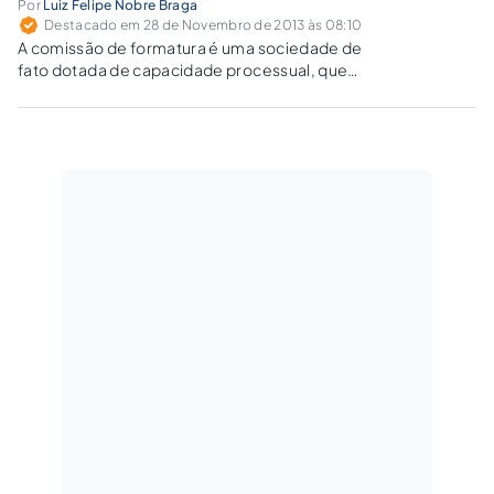
Por
Luiz Felipe Nobre Braga
Destacado em 28 de Novembro de 2013 às 08:10
A comissão de formatura é uma sociedade de
fato dotada de capacidade processual, que
executa um contrato de mandato. Para os que
assumem, o perigo é a responsabilização. Para
os que nomeiam, ter que buscá-la.