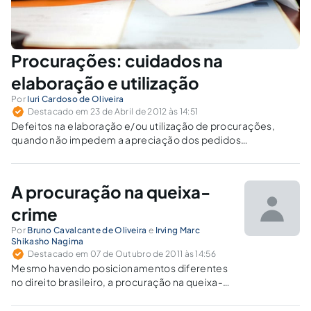
Procurações: cuidados na
elaboração e utilização
Por
Iuri Cardoso de Oliveira
Destacado em 23 de Abril de 2012 às 14:51
Defeitos na elaboração e/ou utilização de procurações,
quando não impedem a apreciação dos pedidos
formulados, comprometem a celeridade da tramitação dos
processos.
A procuração na queixa-
crime
Por
Bruno Cavalcante de Oliveira
e
Irving Marc
Shikasho Nagima
Destacado em 07 de Outubro de 2011 às 14:56
Mesmo havendo posicionamentos diferentes
no direito brasileiro, a procuração na queixa-
crime deve preencher os seus requisitos
legais (cíveis e processuais cíveis e penais),