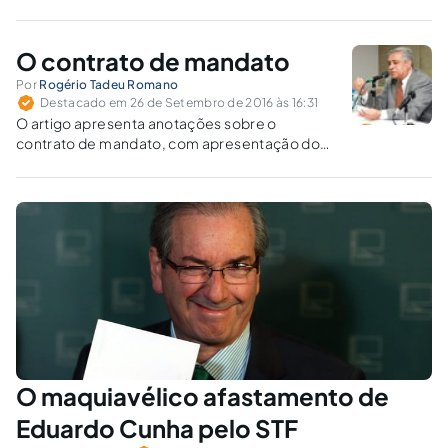
pelo ordenamento jurídico atual.
O contrato de mandato
Por
Rogério Tadeu Romano
Destacado em 26 de Setembro de 2016 às 16:31
O artigo apresenta anotações sobre o
contrato de mandato, com apresentação dos
entendimentos doutrinário e jurisprudencial
correspondentes.
O maquiavélico afastamento de
Eduardo Cunha pelo STF