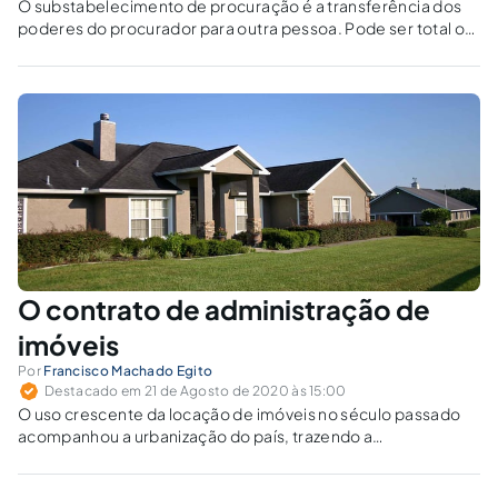
O substabelecimento de procuração é a transferência dos
poderes do procurador para outra pessoa. Pode ser total ou
parcial e segue as mesmas formalidades exigidas para a
prática do ato.
O contrato de administração de
imóveis
Por
Francisco Machado Egito
Destacado em 21 de Agosto de 2020 às 15:00
O uso crescente da locação de imóveis no século passado
acompanhou a urbanização do país, trazendo a
complexidade nos imobiliários, a profissionalização da
atividade de intermediação imobiliária e o surgimento do