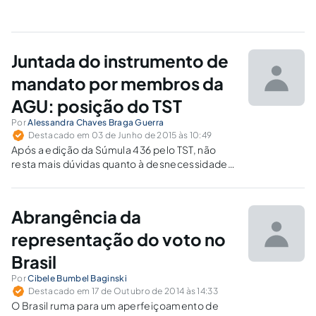
Juntada do instrumento de
mandato por membros da
AGU: posição do TST
Por
Alessandra Chaves Braga Guerra
Destacado em 03 de Junho de 2015 às 10:49
Após a edição da Súmula 436 pelo TST, não
resta mais dúvidas quanto à desnecessidade
de juntada do instrumento de mandato ou
comprovação da qualidade de representantes
legais pelos advogados públicos federais.
Abrangência da
representação do voto no
Brasil
Por
Cibele Bumbel Baginski
Destacado em 17 de Outubro de 2014 às 14:33
O Brasil ruma para um aperfeiçoamento de