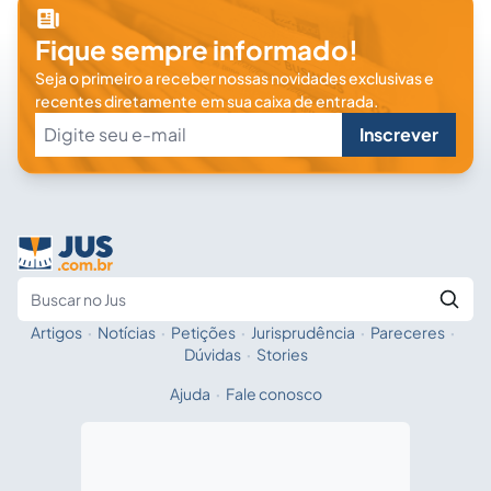
Fique sempre informado!
Seja o primeiro a receber nossas novidades exclusivas e
recentes diretamente em sua caixa de entrada.
Inscrever
Artigos
·
Notícias
·
Petições
·
Jurisprudência
·
Pareceres
·
Fale com a IA
Buscar no Jus
Dúvidas
·
Stories
Ajuda
·
Fale conosco