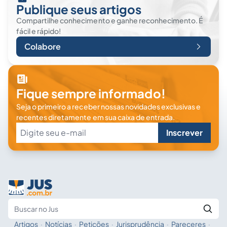
Publique seus artigos
Compartilhe conhecimento e ganhe reconhecimento. É
fácil e rápido!
Colabore
Fique sempre informado!
Seja o primeiro a receber nossas novidades exclusivas e
recentes diretamente em sua caixa de entrada.
Inscrever
Artigos
·
Notícias
·
Petições
·
Jurisprudência
·
Pareceres
·