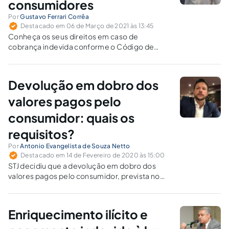
consumidores
Por
Gustavo Ferrari Corrêa
Destacado em 06 de Março de 2021 às 13:45
Conheça os seus direitos em caso de
cobrança indevida conforme o Código de
Defesa do Consumidor (CDC) e saiba quando
há direito a indenização.
Devolução em dobro dos
valores pagos pelo
consumidor: quais os
requisitos?
Por
Antonio Evangelista de Souza Netto
Destacado em 14 de Fevereiro de 2020 às 15:00
STJ decidiu que a devolução em dobro dos
valores pagos pelo consumidor, prevista no
art. 42, parágrafo único, do CDC, pressupõe
tanto a existência de pagamento indevido
quanto a má-fé do credor.
Enriquecimento ilícito e