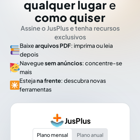
qualquer lugar
e
como quiser
Assine o JusPlus e tenha recursos
exclusivos
Baixe
arquivos PDF
: imprima ou leia
depois
Navegue
sem anúncios
: concentre-se
mais
Esteja
na frente
: descubra novas
ferramentas
JusPlus
Plano mensal
Plano anual