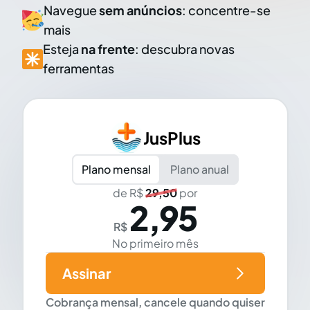
Navegue
sem anúncios
: concentre-se
mais
Esteja
na frente
: descubra novas
ferramentas
JusPlus
Plano mensal
Plano anual
de R$
29,50
por
2,95
R$
No primeiro mês
Assinar
Cobrança mensal, cancele quando quiser