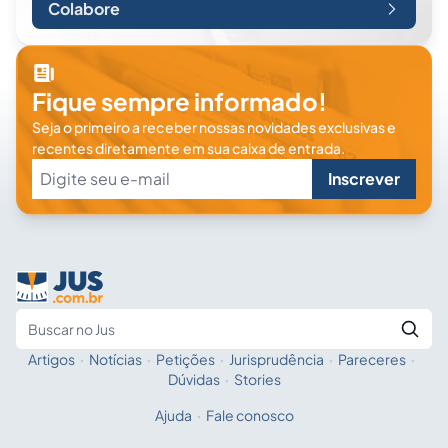
Colabore
Fique sempre informado!
Seja o primeiro a receber nossas novidades exclusivas e
recentes diretamente em sua caixa de entrada.
Inscrever
Artigos
·
Notícias
·
Petições
·
Jurisprudência
·
Pareceres
·
Fale com a IA
Buscar no Jus
Dúvidas
·
Stories
Ajuda
·
Fale conosco