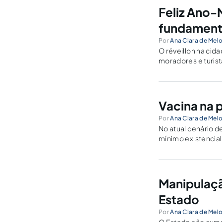
Feliz Ano-
fundament
Por
Ana Clara de Mel
O réveillon na cid
moradores e turist
Vacina na 
Por
Ana Clara de Mel
No atual cenário d
mínimo existencial
Manipulaçã
Estado
Por
Ana Clara de Mel