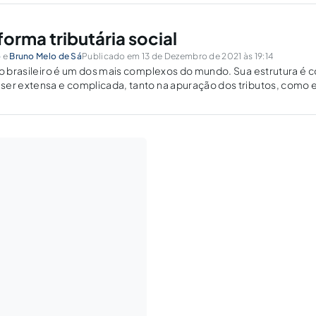
orma tributária social
o
e
Bruno Melo de Sá
Publicado em 13 de Dezembro de 2021 às 19:14
io brasileiro é um dos mais complexos do mundo. Sua estrutura é 
ser extensa e complicada, tanto na apuração dos tributos, como 
tanto, um desafio compreender o funcionamento dele, bem...