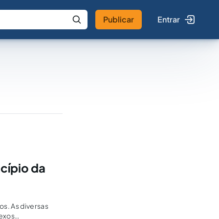
Publicar
Entrar
 IA
Buscar no Jus
cípio da
s. As diversas
lexos