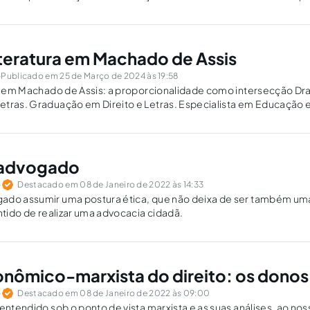
ubstituição da força humana pelas máquinas. Ao longo dos tempos,.
Literatura em Machado de Assis
o
Publicado em 25 de Março de 2024 às 19:58
ra em Machado de Assis: a proporcionalidade como intersecção Dra
etras. Graduação em Direito e Letras. Especialista em Educação 
 Advogada. Cronista. Professora. O conto “O caso da Vara”,...
 advogado
o
Destacado em 08 de Janeiro de 2022 às 14:33
ado assumir uma postura ética, que não deixa de ser também uma
entido de realizar uma advocacia cidadã.
onômico-marxista do direito: os donos 
o
Destacado em 08 de Janeiro de 2022 às 09:00
entendido sob o ponto de vista marxista e as suas análises, ao nos