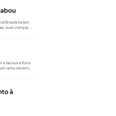
cabou
Brasileira (art.
as, suas crenças,
bre suas terras....
 fauna e a flora
de um ramo inerente
nto à