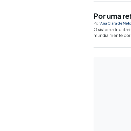
Por uma ref
Por
Ana Clara de Mel
O sistema tributár
mundialmente por 
tributária. É, por