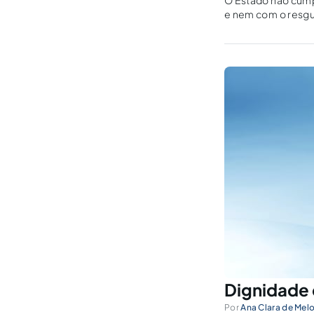
O Estado não cump
e nem com o resgu
Dignidade
Por
Ana Clara de Mel