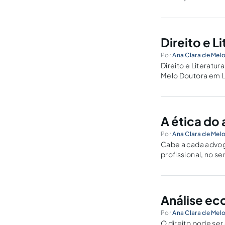
possibilitaram a s
Direito e 
Por
Ana Clara de Mel
Direito e Literatu
Melo Doutora em L
Humanos Escritora.
A ética do
Por
Ana Clara de Mel
Cabe a cada advog
profissional, no s
Análise ec
Por
Ana Clara de Mel
O direito pode ser 