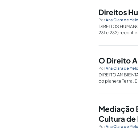
Direitos H
Por
Ana Clara de Mel
DIREITOS HUMANOS
231 e 232) reconhe
costumes, usos e t
O Direito 
Por
Ana Clara de Mel
DIREITO AMBIENTAL
do planeta Terra. E
ao direito...
Mediação E
Cultura de 
Por
Ana Clara de Mel