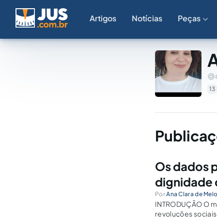
Artigos
Notícias
Peças
A
13
Publicaç
Os dados p
dignidade
Por
Ana Clara de Mel
INTRODUÇÃO O mund
revoluções sociai