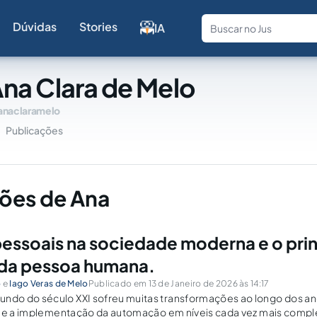
Dúvidas
Stories
IA
Fale com a
na Clara de Melo
anaclaramelo
Publicações
ões de Ana
essoais na sociedade moderna e o prin
 da pessoa humana.
o
e
Iago Veras de Melo
Publicado em 13 de Janeiro de 2026 às 14:17
o do século XXI sofreu muitas transformações ao longo dos ano
s e a implementação da automação em níveis cada vez mais comp