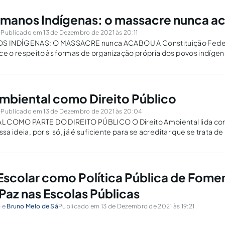
umanos Indígenas: o massacre nunca a
o
Publicado em 13 de Dezembro de 2021 às 20:11
 INDÍGENAS: O MASSACRE nunca ACABOU A Constituição Federal 
ce o respeito às formas de organização própria dos povos indígen
radições, bem como os direitos originários dos povos indígenas so
Ambiental como Direito Público
o
Publicado em 13 de Dezembro de 2021 às 20:04
 COMO PARTE DO DIREITO PÚBLICO O Direito Ambiental lida com a
ssa ideia, por si só, já é suficiente para se acreditar que se trata 
scolar como Política Pública de Fome
Paz nas Escolas Públicas
o
e
Bruno Melo de Sá
Publicado em 13 de Dezembro de 2021 às 19:21