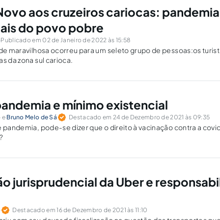
Novo aos cruzeiros cariocas: pandemia 
ais do povo pobre
o
Publicado em 02 de Janeiro de 2022 às 15:58
ade maravilhosa ocorreu para um seleto grupo de pessoas:os turist
as da zona sul carioca.
pandemia e mínimo existencial
o
e
Bruno Melo de Sá
Destacado em 24 de Dezembro de 2021 às 09:35
e pandemia, pode-se dizer que o direito à vacinação contra a covid
?
o jurisprudencial da Uber e responsabi
o
Destacado em 16 de Dezembro de 2021 às 11:10