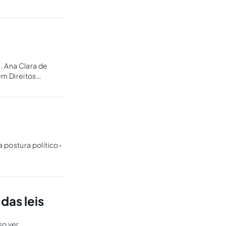
..
. Ana Clara de
em Direitos
 postura político-
das leis
so ver,