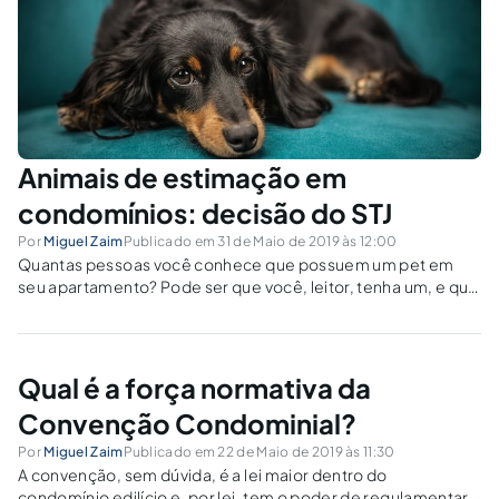
Animais de estimação em
condomínios: decisão do STJ
Por
Miguel Zaim
Publicado em 31 de Maio de 2019 às 12:00
Quantas pessoas você conhece que possuem um pet em
seu apartamento? Pode ser que você, leitor, tenha um, e que
o trate com tanto carinho que já o considere como membro
da sua família. Dados do IBGE, em pesquisa realizada no
ano...
Qual é a força normativa da
Convenção Condominial?
Por
Miguel Zaim
Publicado em 22 de Maio de 2019 às 11:30
A convenção, sem dúvida, é a lei maior dentro do
condomínio edilício e, por lei, tem o poder de regulamentar