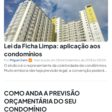
Lei da Ficha Limpa: aplicação aos
condomínios
Por
Miguel Zaim
Destacado em 28 de Dezembro de 2018 às 08:00
O síndico é o representante da coletividade de condôminos.
Muito embora não haja previsão legal, a convenção poderá
estabelecer os requisitos necessários para a elegibilidade
do seu representante. Veja como a Lei da Ficha Limpa pode
ser usada no seu condomínio.
COMO ANDA A PREVISÃO
ORÇAMENTÁRIA DO SEU
CONDOMÍNIO