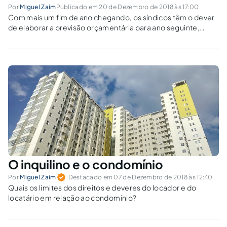
Por
Miguel Zaim
Publicado em 20 de Dezembro de 2018 às 17:00
Com mais um fim de ano chegando, os síndicos têm o dever
de elaborar a previsão orçamentária para ano seguinte,
planejando as atividades financeiras do condomínio para
que seja dada ciência dos condôminos em assembleia geral
ordinária. Assim dispõe o...
O inquilino e o condomínio
Por
Miguel Zaim
Destacado em 07 de Dezembro de 2018 às 12:40
Quais os limites dos direitos e deveres do locador e do
locatário em relação ao condomínio?