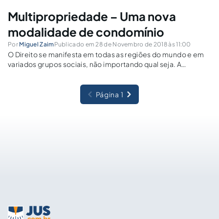
Multipropriedade – Uma nova
modalidade de condomínio
Por
Miguel Zaim
Publicado em 28 de Novembro de 2018 às 11:00
O Direito se manifesta em todas as regiões do mundo e em
variados grupos sociais, não importando qual seja. A
evolução nesta área é constante e necessária para
humanidade, ditando regras e deveres para paz social,
segurança. Uma dessas evoluções...
Página 1