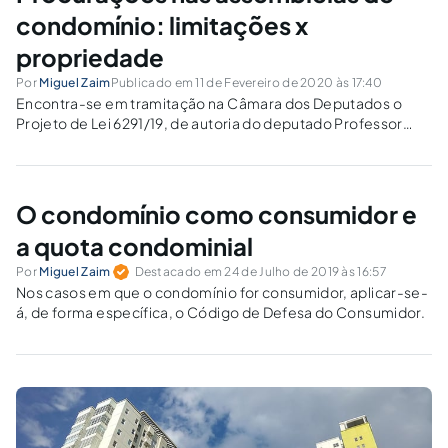
condomínio: limitações x
propriedade
Por
Miguel Zaim
Publicado em 11 de Fevereiro de 2020 às 17:40
Encontra-se em tramitação na Câmara dos Deputados o
Projeto de Lei 6291/19, de autoria do deputado Professor
Israel Batista (PV-DF), o mesmo propõe medida que afeta
diretamente os condomínios no Brasil. Em sua ementa o PL
dispõe sobre a utilização...
O condomínio como consumidor e
a quota condominial
Por
Miguel Zaim
Destacado em 24 de Julho de 2019 às 16:57
Nos casos em que o condomínio for consumidor, aplicar-se-
á, de forma específica, o Código de Defesa do Consumidor.