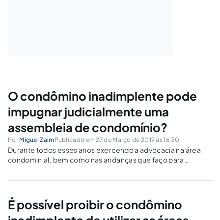
O condômino inadimplente pode
impugnar judicialmente uma
assembleia de condomínio?
Por
Miguel Zaim
Publicado em 27 de Março de 2019 às 16:30
Durante todos esses anos exercendo a advocacia na área
condominial, bem como nas andanças que faço para
ministrar cursos e palestras, sempre surgem várias dúvidas
interessantes acerca do condômino inadimplente. Essas
dúvidas não se limitam apenas a saber quais as...
É possível proibir o condômino
inadimplente de utilizar as áreas