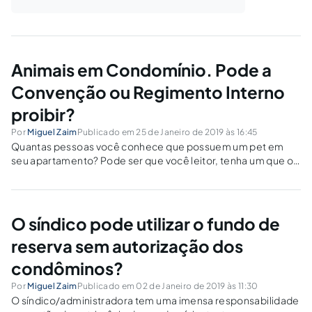
Animais em Condomínio. Pode a
Convenção ou Regimento Interno
proibir?
Por
Miguel Zaim
Publicado em 25 de Janeiro de 2019 às 16:45
Quantas pessoas você conhece que possuem um pet em
seu apartamento? Pode ser que você leitor, tenha um que o
trata com tanto carinho que já o considera como um membro
da família. Os dados mais recentes do IBGE, pesquisa...
O síndico pode utilizar o fundo de
reserva sem autorização dos
condôminos?
Por
Miguel Zaim
Publicado em 02 de Janeiro de 2019 às 11:30
O síndico/administradora tem uma imensa responsabilidade