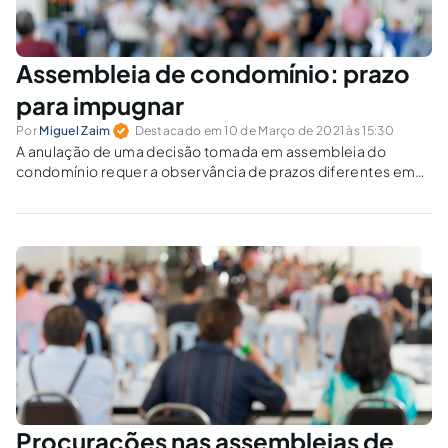
Assembleia de condomínio: prazo
para impugnar
Por
Miguel Zaim
Destacado em 10 de Março de 2021 às 15:30
A anulação de uma decisão tomada em assembleia do
condomínio requer a observância de prazos diferentes em
cada situação. Houve ato celebrado alguém que não tinha
legitimidade? Faltou alguma formalidade legal? Houve
fraude? Cada caso é um caso.
Procurações nas assembleias de