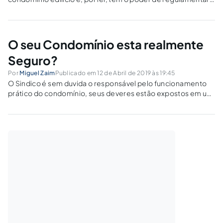
questões internas para a bom convívio entre os moradores.
O seu Condomínio esta realmente
Seguro?
Por
Miguel Zaim
Publicado em 12 de Abril de 2019 às 19:45
O Sindico é sem duvida o responsável pelo funcionamento
prático do condomínio, seus deveres estão expostos em um
rol no Código Civil atribuindo a ele diversas
responsabilidades, entre elas o dever de contratação do
seguro. A lei 4591 do ano...