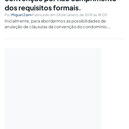
dos requisitos formais.
Por
Miguel Zaim
Publicado em 28 de Janeiro de 2019 às 18:00
Inicialmente, para abordarmos as possibilidades de
anulação de cláusulas da convenção do condomínio,
devemos esclarecer os requisitos/atos formais que são
exigidos pelo Código Civil, com o objetivo de materializar e
transformar a convenção em uma obrigação a ser seguida
pelos...