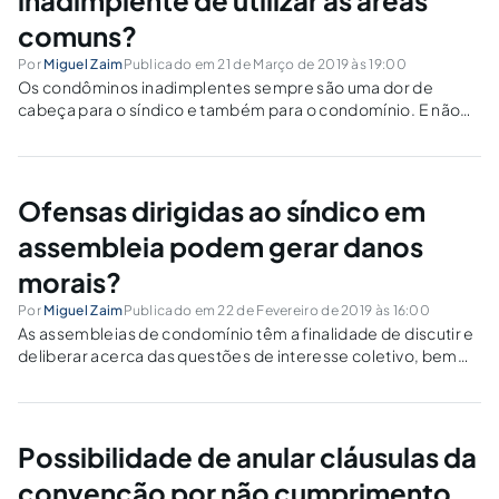
comuns?
Por
Miguel Zaim
Publicado em 21 de Março de 2019 às 19:00
Os condôminos inadimplentes sempre são uma dor de
cabeça para o síndico e também para o condomínio. E não
tem como escapar, todo condomínio, sem exceção, possui
condôminos que são inadimplentes. Sabemos que, tal como
afirma o Código Civil, mais...
Ofensas dirigidas ao síndico em
assembleia podem gerar danos
morais?
Por
Miguel Zaim
Publicado em 22 de Fevereiro de 2019 às 16:00
As assembleias de condomínio têm a finalidade de discutir e
deliberar acerca das questões de interesse coletivo, bem
como o bom funcionamento do condomínio. É aqui que os
condôminos discutem sobre todos os temas pertinentes à
vida condominial. Todavia, não...
Possibilidade de anular cláusulas da
convenção por não cumprimento