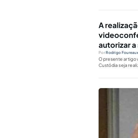
de exames médicos,
A realizaç
videoconfe
autorizar 
Por
Rodrigo Foureau
O presente artigo 
Custódia seja real