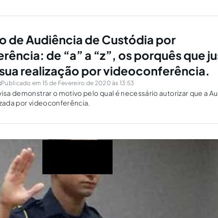
 testes laboratoriais, vacinação, tratamentos médicos específic
ão de Audiência de Custódia por
rência: de “a” a “z”, os porquês que ju
a sua realização por videoconferência.
x
Publicado em 15 de Fevereiro de 2020 às 13:53
visa demonstrar o motivo pelo qual é necessário autorizar que a A
izada por videoconferência.