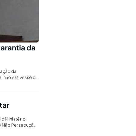
garantia da
ização da
al não estivesse de
tar
o Ministério
 de Não Persecução