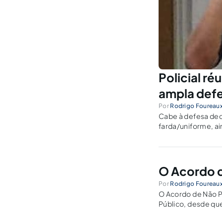
Policial ré
ampla def
Por
Rodrigo Foureau
Cabe à defesa decid
farda/uniforme, ai
serviço, ou que não
O Acordo d
Por
Rodrigo Foureau
O Acordo de Não Pe
Público, desde que
Penal, inicialmente