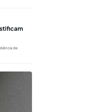
os, dentre outras.
stificam
udiência de