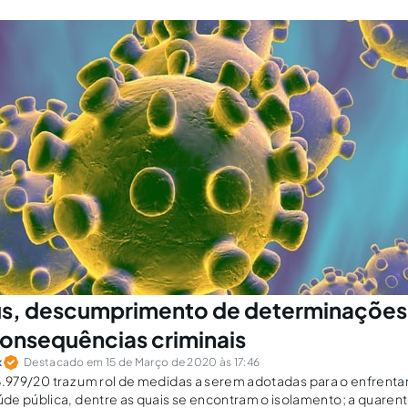
us, descumprimento de determinações
consequências criminais
x
Destacado em 15 de Março de 2020 às 17:46
. 13.979/20 traz um rol de medidas a serem adotadas para o enfren
e pública, dentre as quais se encontram o isolamento; a quarent