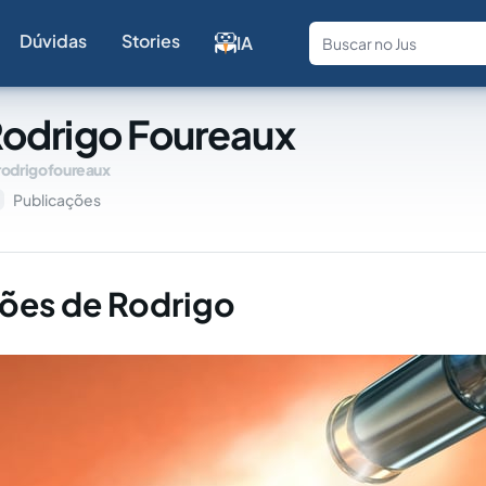
Dúvidas
Stories
IA
Fale com a
odrigo Foureaux
rodrigofoureaux
Publicações
ões de Rodrigo