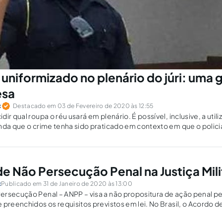
u uniformizado no plenário do júri: uma 
esa
x
Destacado em 03 de Fevereiro de 2020 às 12:55
ir qual roupa o réu usará em plenário. É possível, inclusive, a util
nda que o crime tenha sido praticado em contexto em que o polici
 haja autorização institucional para tanto.
e Não Persecução Penal na Justiça Mili
x
Publicado em 31 de Janeiro de 2020 às 13:00
rsecução Penal – ANPP – visa a não propositura de ação penal pel
 preenchidos os requisitos previstos em lei. No Brasil, o Acordo
, foi previsto na Resolução...