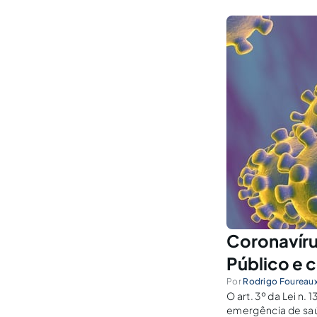
Coronavír
Público e 
Por
Rodrigo Foureau
O art. 3º da Lei n
emergência de saúd