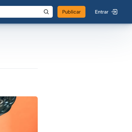
Publicar
Entrar
 IA
Buscar no Jus