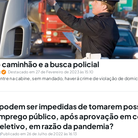
 caminhão e a busca policial
x
Destacado em 27 de Fevereiro de 2023 às 15:10
entre na cabine, sem mandado, haverá crime de violação de domicí
 podem ser impedidas de tomarem pos
mprego público, após aprovação em c
eletivo, em razão da pandemia?
x
Publicado em 26 de Julho de 2022 às 16:13