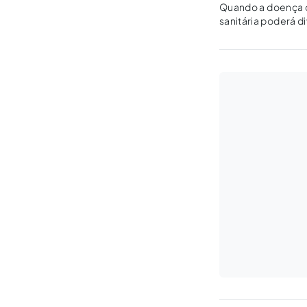
Quando a doença q
sanitária poderá di
determinado da in