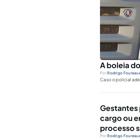
A boleia do
Por
Rodrigo Foureau
Caso o policial ad
Gestantes
cargo ou e
processo s
Por
Rodrigo Foureau