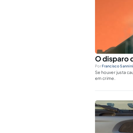
O disparo 
Por
Francisco Sannin
Se houver justa ca
em crime.