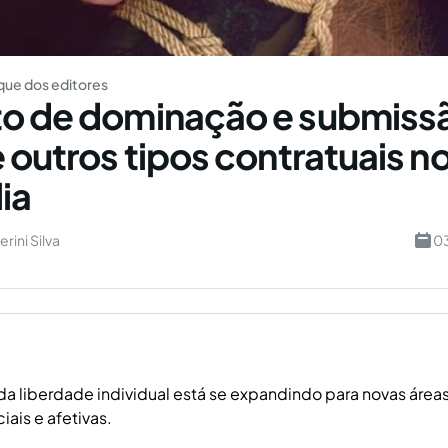
ue dos editores
to de dominação e submiss
 outros tipos contratuais no
ia
erini Silva
03
da liberdade individual está se expandindo para novas áre
iais e afetivas.