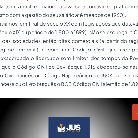
a (sim, a mulher maior, casava-se e tornava-se praticame
mo com a gestão do seu salário até meados de 1960).
ivíamos, em final de século XX com legislações que datav
culo XIX ou período de 1.800 a 1899). Não se esqueça, o 
a das sociedades então ditas comerciais (a partir do re
gime imperial) e com um Código Civil que incorpor
 exacerbado e liberdade sem limites dos tempos da Re
 que o Código Civil de Bevilácqua 1.916 abeberou-se na
 Civil francês ou Código Napoleônico de 1804 que se insp
ncesa ou o livro burguês o BGB Código Civil alemão de 1.89