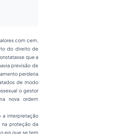
 valores com cem,
ito do direito de
constatasse que a
havia previsão de
samento perderia
tratados de modo
ossexual o gestor
uma nova ordem
a interpretação
e na proteção da
co eis que se tem