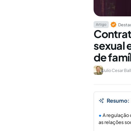
Destaq
Artigo
Contra
sexual e
de famíl
Julio Cesar Ball
Resumo:
A regulação 
as relações soc