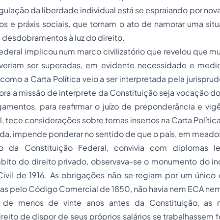
egulação da liberdade individual está se espraiando por nova
os e práxis sociais, que tornam o ato de namorar uma sit
desdobramentos à luz do direito.
ederal implicou num marco civilizatório que revelou que mu
veriam ser superadas, em evidente necessidade e medida.
como a Carta Política veio a ser interpretada pela jurispru
ra a missão de interprete da Constituição seja vocação do 
gamentos, para reafirmar o juízo de preponderância e vig
l, tece considerações sobre temas insertos na Carta Política
ada, impende ponderar no sentido de que o país, em meado
 da Constituição Federal, convivia com diplomas leg
bito do direito privado, observava-se o monumento do in
Civil de 1916. As obrigações não se regiam por um único 
s pelo Código Comercial de 1850, não havia nem ECA ne
de menos de vinte anos antes da Constituição, as 
reito de dispor de seus próprios salários se trabalhassem f