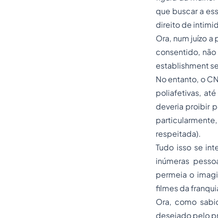
que buscar a ess
direito de intim
Ora, num juízo a
consentido, não 
establishment se
No entanto, o CN
poliafetivas, at
deveria proibir 
particularmente,
respeitada).
Tudo isso se in
inúmeras pesso
permeia o imagin
filmes da franqui
Ora, como sabid
desejado pelo p