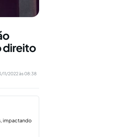
ão
 direito
/11/2022 às 08:38
as, impactando