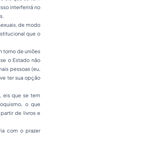
so interferirá no
s.
 sexuais, de modo
stitucional que o
m torno de uniões
tese o Estado não
mais pessoas (eu,
ve ter sua opção
, eis que se tem
soquismo, o que
artir de livros e
ria com o prazer
.