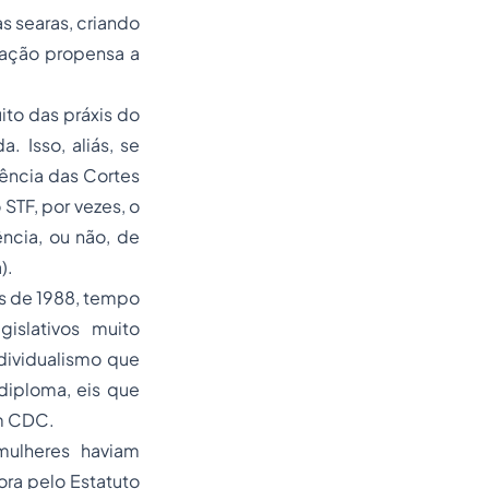
s searas, criando
uação propensa a
ito das práxis do
 Isso, aliás, se
dência das Cortes
STF, por vezes, o
ência, ou não, de
).
s de 1988, tempo
islativos muito
dividualismo que
diploma, eis que
m CDC.
mulheres haviam
ora pelo Estatuto