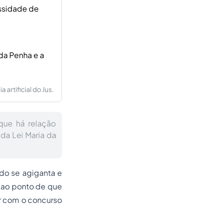
essidade de
da Penha e a
artificial do Jus.
que há relação
a da Lei Maria da
do se agiganta e
 ao ponto de que
ar com o concurso