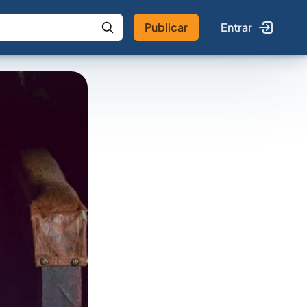
Publicar
Entrar
 IA
Buscar no Jus