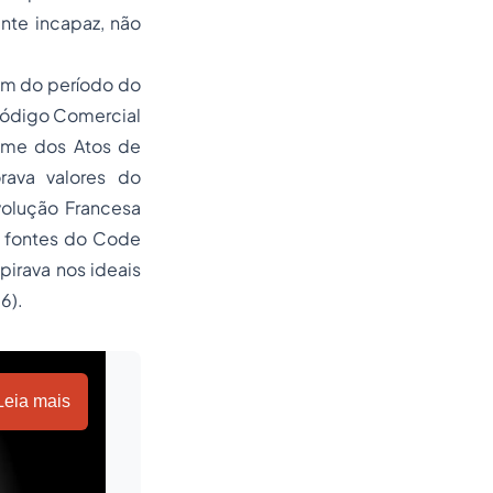
nte incapaz, não
am do período do
Código Comercial
gime dos Atos de
ava valores do
volução Francesa
s fontes do Code
irava nos ideais
6).
Leia mais