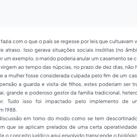
l fazia com o que o país se regesse por leis que cultuavam
 atraso. Isso gerava situações sociais insólitas (no âmb
 ter um exemplo, o marido poderia anular um casamento se 
 virgem ao tempo das núpcias, no prazo de dez dias, não 
 se a mulher fosse considerada culpada pelo fim de um ca
pensão a guarda e visita de filhos, estes poderiam ser 
ai, grande e poderoso gestor da família tradicional, heter
er. Tudo isso foi impactado pelo implemento de 
em 1988.
discussão em torno do modo como se tem descortinado 
 em que se aplicam prelados de uma certa operatividad
 (e o conceito jurídico aqui envolvido transcende o biológi