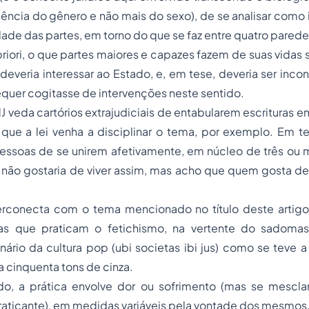
ência do gênero e não mais do sexo), de se analisar como is
idade das partes, em torno do que se faz entre quatro parede
 priori, o que partes maiores e capazes fazem de suas vidas
deveria interessar ao Estado, e, em tese, deveria ser incon
quer cogitasse de intervenções neste sentido.
J veda cartórios extrajudiciais de entabularem escrituras e
é que a lei venha a disciplinar o tema, por exemplo. Em 
pessoas de se unirem afetivamente, em núcleo de três ou 
 não gostaria de viver assim, mas acho que quem gosta de
terconecta com o tema mencionado no título deste artigo
as que praticam o fetichismo, na vertente do sadoma
ário da cultura pop (ubi societas ibi jus) como se teve a p
a cinquenta tons de cinza.
o, a prática envolve dor ou sofrimento (mas se mescla
raticante), em medidas variáveis pela vontade dos mesmos