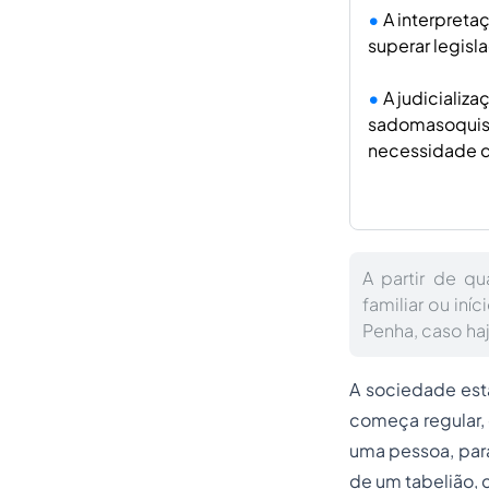
A interpreta
superar legisl
A judicializ
sadomasoquism
necessidade de
A partir de q
familiar ou iníc
Penha, caso ha
A sociedade est
começa regular, 
uma pessoa, para
de um tabelião, 