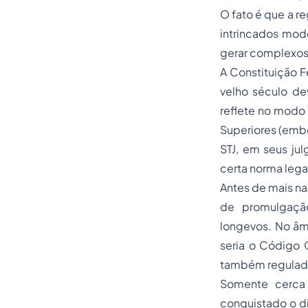
O fato é que a r
intrincados mod
gerar complexos 
A Constituição F
velho século de
reflete no modo 
Superiores (embo
STJ, em seus jul
certa norma lega
Antes de mais n
de promulgação
longevos. No âm
seria o Código 
também regulada
Somente cerca 
conquistado o di