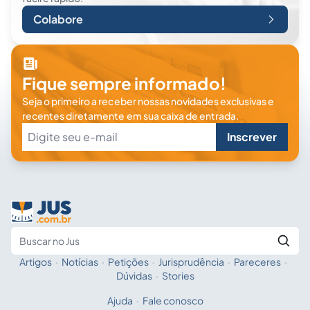
Colabore
Fique sempre informado!
Seja o primeiro a receber nossas novidades exclusivas e
recentes diretamente em sua caixa de entrada.
Inscrever
Artigos
·
Notícias
·
Petições
·
Jurisprudência
·
Pareceres
·
Fale com a IA
Buscar no Jus
Dúvidas
·
Stories
Ajuda
·
Fale conosco