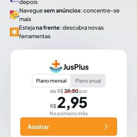
depois
Navegue
sem anúncios
: concentre-se
mais
Esteja
na frente
: descubra novas
ferramentas
JusPlus
Plano mensal
Plano anual
de R$
29,50
por
2,95
R$
No primeiro mês
Assinar