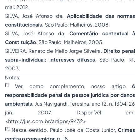
mai. 2012.
SILVA, José Afonso da.
Aplicabilidade das normas
constitucionais.
São Paulo: Malheiros, 2008.
SILVA, José Afonso da.
Comentário contextual à
Constituição
. São Paulo: Malheiros, 2005.
SILVEIRA, Renato de Mello Jorge Silveira.
Direito penal
supra-individual: interesses difusos
. São Paulo: RT,
2003.
Notas:
[1]
Ver, como complemento, nosso artigo
A
responsabilidade penal da pessoa jurídica por danos
ambientais.
Jus Navigandi, Teresina, ano 12, n. 1304, 26
jan. 2007. Disponível em:
<
http://jus.com.br/artigos/9432
>
[2]
Nesse sentido, Paulo José da Costa Junior,
Crimes
contra o consumidor
, p. 18.