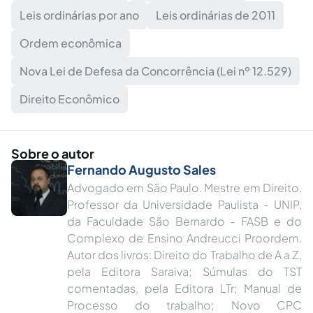
Leis ordinárias por ano
Leis ordinárias de 2011
Ordem econômica
Nova Lei de Defesa da Concorrência (Lei nº 12.529)
Direito Econômico
Sobre o autor
Fernando Augusto Sales
Advogado em São Paulo. Mestre em Direito.
Professor da Universidade Paulista - UNIP,
da Faculdade São Bernardo - FASB e do
Complexo de Ensino Andreucci Proordem.
Autor dos livros: Direito do Trabalho de A a Z,
pela Editora Saraiva; Súmulas do TST
comentadas, pela Editora LTr; Manual de
Processo do trabalho; Novo CPC