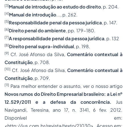
[3]
Manual de introdução ao estudo do direito
, p. 204.
[4]
Manual de introdução
..., p. 262.
[5]
Responsabilidade penal da pessoa jurídica
, p. 147.
[6]
Direito penal do ambiente
, pp. 179-180.
[7]
A responsabilidade penal da pessoa jurídica
, p. 132
[8]
Direito penal supra-individual
, p. 198.
[9]
Cf. José Afonso da Silva,
Comentário contextual à
Constituição
, p. 708.
[10]
Cf. José Afonso da Silva,
Comentário contextual à
Constituição
, p. 709.
[11]
Para melhor entender o assunto, ver o nosso artigo
Novos rumos do Direito Empresarial brasileiro: a Lei nº
12.529/2011 e a defesa da concorrência.
Jus
Navigandi, Teresina, ano 17, n. 3141, 6 fev. 2012.
Disponível em:
<
http://jus.com.br/revista/texto/21030
>. Acesso em: