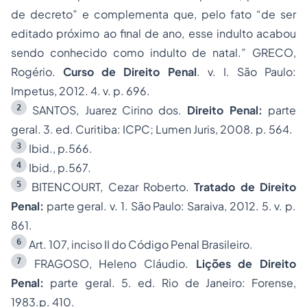
de decreto” e complementa que, pelo fato “de ser
editado próximo ao final de ano, esse indulto acabou
sendo conhecido como indulto de natal.” GRECO,
Rogério.
Curso de Direito Penal
. v. I. São Paulo:
Impetus, 2012. 4. v. p. 696.
2
SANTOS, Juarez Cirino dos.
Direito Penal:
parte
geral. 3. ed. Curitiba: ICPC; Lumen Juris, 2008. p. 564.
3
Ibid., p.566.
4
Ibid., p.567.
5
BITENCOURT, Cezar Roberto.
Tratado de Direito
Penal:
parte geral. v. 1. São Paulo: Saraiva, 2012. 5. v. p.
861.
6
Art. 107, inciso II do Código Penal Brasileiro.
7
FRAGOSO, Heleno Cláudio.
Lições de Direito
Penal:
parte geral. 5. ed. Rio de Janeiro: Forense,
1983.p. 410.