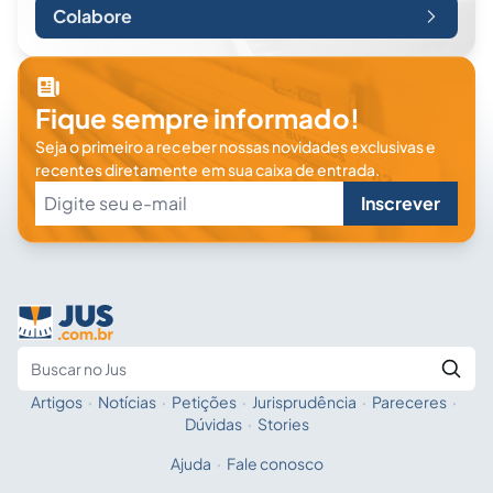
Colabore
Fique sempre informado!
Seja o primeiro a receber nossas novidades exclusivas e
recentes diretamente em sua caixa de entrada.
Inscrever
Artigos
·
Notícias
·
Petições
·
Jurisprudência
·
Pareceres
·
Fale com a IA
Buscar no Jus
Dúvidas
·
Stories
Ajuda
·
Fale conosco