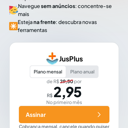
Navegue
sem anúncios
: concentre-se
mais
Esteja
na frente
: descubra novas
ferramentas
JusPlus
Plano mensal
Plano anual
de R$
29,50
por
2,95
R$
No primeiro mês
Assinar
Cobrança mensal, cancele quando quiser