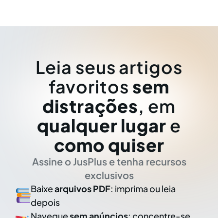
Leia seus artigos
favoritos
sem
distrações
, em
qualquer lugar
e
como quiser
Assine o JusPlus e tenha recursos
exclusivos
Baixe
arquivos PDF
: imprima ou leia
depois
Navegue
sem anúncios
: concentre-se