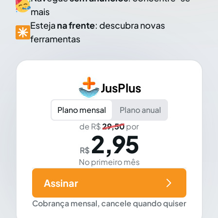
mais
Esteja
na frente
: descubra novas
ferramentas
JusPlus
Plano mensal
Plano anual
de R$
29,50
por
2,95
R$
No primeiro mês
Assinar
Cobrança mensal, cancele quando quiser