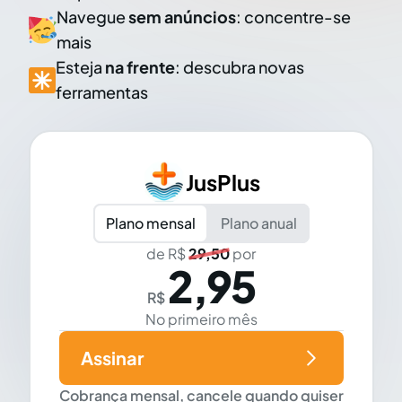
Navegue
sem anúncios
: concentre-se
mais
Esteja
na frente
: descubra novas
ferramentas
JusPlus
Plano mensal
Plano anual
de R$
29,50
por
2,95
R$
No primeiro mês
Assinar
Cobrança mensal, cancele quando quiser