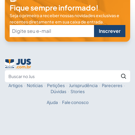
Fique sempre informado!
Seja o primeiro a receber nossas novidades exclusivas e
recentes diretamente em sua caixa de entrada.
Inscrever
Artigos
·
Notícias
·
Petições
·
Jurisprudência
·
Pareceres
·
Fale com a IA
Buscar no Jus
Dúvidas
·
Stories
Ajuda
·
Fale conosco