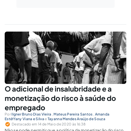
O adicional de insalubridade e a
monetização do risco à saúde do
empregado
Por
Ilgner Bruno Dias Vieira
,
Mateus Pereira Santos
,
Amanda
Estéffany Viana e Silva
e
Tayanna Mendes Araújo de Souza
Destacado em 14 de Maio de 2020 às 16:38
Não se pode permitir que a política da monetização do risco