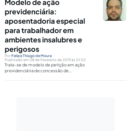
Modelo de ação
previdenciária:
aposentadoria especial
para trabalhador em
ambientes insalubres e
perigosos
Por
Felipe Thiago de Moura
Publicado em 08 de Fevereiro de 2019 às 01:02
Trata-se de modelo de petição em ação
previdenciária de concessão de
aposentadoria especial, pleiteando
demonstrar a possibilidade jurídica desta
concessão ao trabalhador exposto a ambiente
insalubre e perigoso.