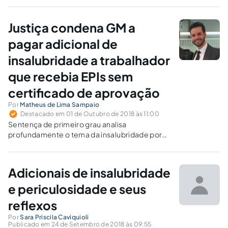
carreira e não depende de laudo técnico para
determinar quando se inicia o pagamento.
Justiça condena GM a
pagar adicional de
insalubridade a trabalhador
que recebia EPIs sem
certificado de aprovação
Por
Matheus de Lima Sampaio
Destacado em 01 de Outubro de 2018 às 11:00
Sentença de primeiro grau analisa
profundamente o tema da insalubridade por
ruído e contato com hidrocarbonetos,
deixando expresso que não basta fornecer
luvas e protetores auriculares para que o
Adicionais de insalubridade
direito do trabalhador seja excluído.
e periculosidade e seus
reflexos
Por
Sara Priscila Caviquioli
Publicado em 24 de Setembro de 2018 às 09:55