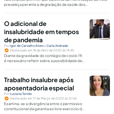
prevaleça perante a degradação da saúde dos
trabalhadores.
O adicional de
insalubridade em tempos
de pandemia
Por
Igor de Carvalho Alves
e
Carla Andrade
Destacado em 18 de Abril de 2020 às 14:40
Diante da gravidade do contágio de covid-19,
é necessário refletir sobre a possibilidade de
pagamento do adicional de insalubridade,
ainda que temporariamente, aos
trabalhadores que laboram em serviços
Trabalho insalubre após
essenciais.
aposentadoria especial
Por
Luciana Torido
Destacado em 17 de Março de 2020 às 12:06
Examina-se a divergência entre o permissivo
constitucional da garantia ao livre exercício da
profissão e a legislação federal que proíbe o