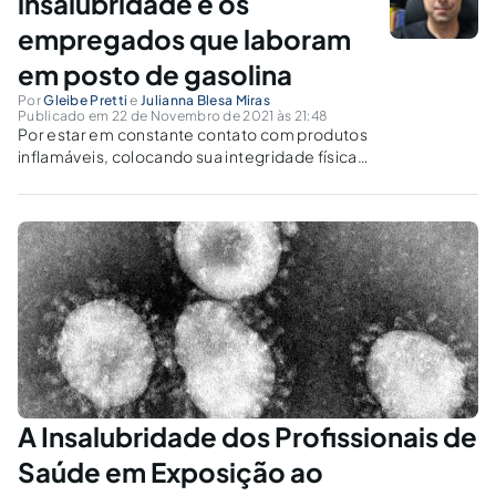
insalubridade e os
empregados que laboram
em posto de gasolina
Por
Gleibe Pretti
e
Julianna Blesa Miras
Publicado em 22 de Novembro de 2021 às 21:48
Por estar em constante contato com produtos
inflamáveis, colocando sua integridade física
em risco, o empregado que opera bomba de
gasolina tem direito ao adicional de
periculosidade, conforme súmula 39 do TST.
A Insalubridade dos Profissionais de
Saúde em Exposição ao