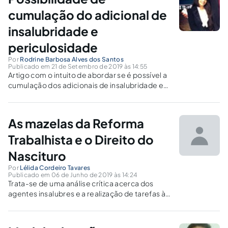
aos direitos fundamentais.
cumulação do adicional de
insalubridade e
periculosidade
Por
Rodrine Barbosa Alves dos Santos
Publicado em 21 de Setembro de 2019 às 14:55
Artigo com o intuito de abordar se é possível a
cumulação dos adicionais de insalubridade e
periculosidade no âmbito do Direito do
Trabalho.
As mazelas da Reforma
Trabalhista e o Direito do
Nascituro
Por
Lélida Cordeiro Tavares
Publicado em 06 de Junho de 2019 às 14:24
Trata-se de uma análise crítica acerca dos
agentes insalubres e a realização de tarefas à
essa exposição.