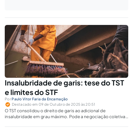
Insalubridade de garis: tese do TST
e limites do STF
Por
Paulo Vitor Faria da Encarnação
Destacado em 09 de Outubro de 2025 às 20:51
O TST consolidou o direito de garis ao adicional de
insalubridade em grau máximo. Pode a negociação coletiva
reduzir garantias ligadas à integridade física e à justiça
social?