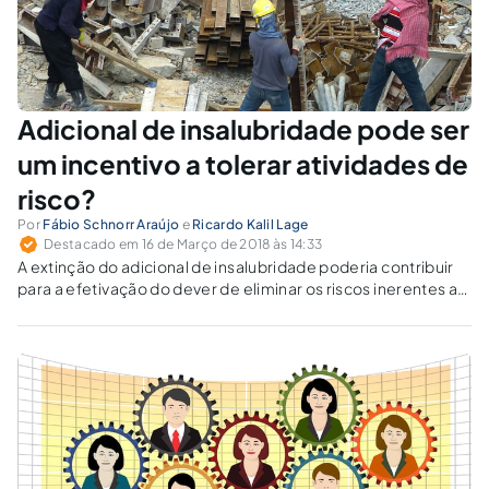
Adicional de insalubridade pode ser
um incentivo a tolerar atividades de
risco?
Por
Fábio Schnorr Araújo
e
Ricardo Kalil Lage
Destacado em 16 de Março de 2018 às 14:33
A extinção do adicional de insalubridade poderia contribuir
para a efetivação do dever de eliminar os riscos inerentes ao
trabalho, por meio de ações de saúde, higiene e segurança?