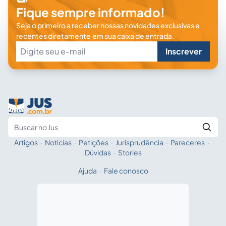
Fique sempre informado!
Seja o primeiro a receber nossas novidades exclusivas e
recentes diretamente em sua caixa de entrada.
Inscrever
Artigos
·
Notícias
·
Petições
·
Jurisprudência
·
Pareceres
·
Fale com a IA
Buscar no Jus
Dúvidas
·
Stories
Ajuda
·
Fale conosco