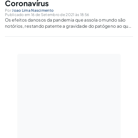
Coronavírus
Por
Joao Lima Nascimento
Publicado em 16 de Setembro de 2021 às 18:56
Os efeitos danosos da pandemia que assola o mundo são
notórios, restando patente a gravidade do patógeno ao qual
estão sujeitos os profissionais da saúde, razão pela qual se
infere que o percentual aplicável é de 40%, ou seja, o grau
máximo.