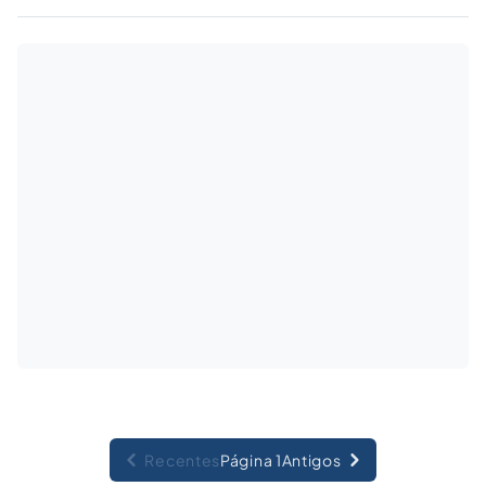
condenou um hospital de Tubarão (SC) a pagar
o valor de R$ 10 mil a título de adicional de
insalubridade.
Recentes
Página 1
Antigos