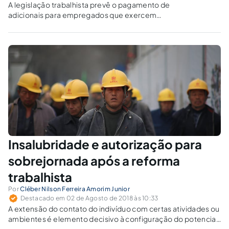
A legislação trabalhista prevê o pagamento de
adicionais para empregados que exercem
suas atividades em ambientes insalubres ou
perigosos. No presente artigo, busca-se
esclarecer as principais dúvidas sobre os
adicionais de insalubridade e periculosidade.
Insalubridade e autorização para
sobrejornada após a reforma
trabalhista
Por
Cléber Nilson Ferreira Amorim Junior
Destacado em 02 de Agosto de 2018 às 10:33
A extensão do contato do indivíduo com certas atividades ou
ambientes é elemento decisivo à configuração do potencial