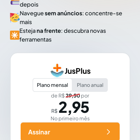
depois
Navegue
sem anúncios
: concentre-se
mais
Esteja
na frente
: descubra novas
ferramentas
JusPlus
Plano mensal
Plano anual
de R$
29,50
por
2,95
R$
No primeiro mês
Assinar