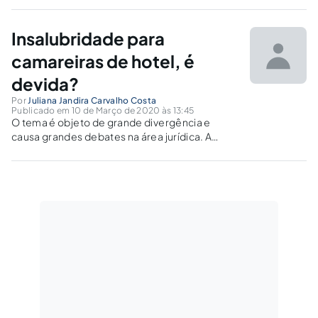
exercício da profissão em condições
insalubres, posteriormente à aposentação.
Insalubridade para
camareiras de hotel, é
devida?
Por
Juliana Jandira Carvalho Costa
Publicado em 10 de Março de 2020 às 13:45
O tema é objeto de grande divergência e
causa grandes debates na área jurídica. A
discussão está distante de ter unanimidade no
que diz respeito as decisões proferidas pelos
Tribunais Regionais do Trabalho e o Tribunal
Superior do Trabalho.