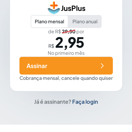
JusPlus
Plano mensal
Plano anual
de R$
29,50
por
2,95
R$
No primeiro mês
Assinar
Cobrança mensal, cancele quando quiser
Já é assinante?
Faça login