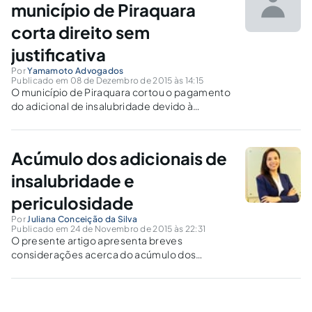
município de Piraquara
corta direito sem
justificativa
Por
Yamamoto Advogados
Publicado em 08 de Dezembro de 2015 às 14:15
O município de Piraquara cortou o pagamento
do adicional de insalubridade devido à
Servidora, para implementação de uma nova
parcela salarial.
Acúmulo dos adicionais de
insalubridade e
periculosidade
Por
Juliana Conceição da Silva
Publicado em 24 de Novembro de 2015 às 22:31
O presente artigo apresenta breves
considerações acerca do acúmulo dos
Adicionais de Insalubridade e Periculosidade
conforme recente entendimento do Tribunal
Superior do Trabalho.