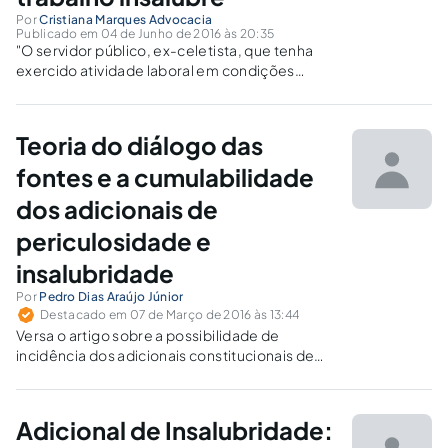
Por
Cristiana Marques Advocacia
Publicado em 04 de Junho de 2016 às 20:35
"O servidor público, ex-celetista, que tenha
exercido atividade laboral em condições
insalubres, possui direito à contagem desse
período de trabalho para fins de
aposentadoria"
Teoria do diálogo das
fontes e a cumulabilidade
dos adicionais de
periculosidade e
insalubridade
Por
Pedro Dias Araújo Júnior
Destacado em 07 de Março de 2016 às 13:44
Versa o artigo sobre a possibilidade de
incidência dos adicionais constitucionais de
periculosidade e insalubridade em uma nova
interpretação dos direitos sociais prevista na
Constituição Federal.
Adicional de Insalubridade: