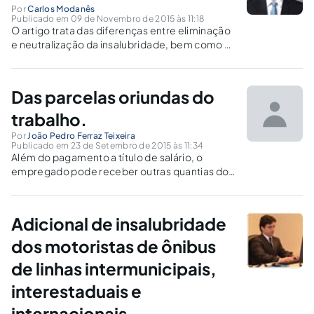
Por
Carlos Modanês
Publicado em 09 de Novembro de 2015 às 11:18
O artigo trata das diferenças entre eliminação
e neutralização da insalubridade, bem como as
suas consequências. Em que situações é
devido o adicional de insalubridade?
Das parcelas oriundas do
trabalho.
Por
João Pedro Ferraz Teixeira
Publicado em 23 de Setembro de 2015 às 11:34
Além do pagamento a título de salário, o
empregado pode receber outras quantias do
empregador, parcelas estas de natureza não
salarial ou de natureza não trabalhista, mas
conexas ao contrato de trabalho, as quais
Adicional de insalubridade
serão explicadas no presente artigo.
dos motoristas de ônibus
de linhas intermunicipais,
interestaduais e
internacionais