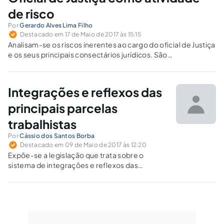
de risco
Por
Gerardo Alves Lima Filho
Destacado em 17 de Maio de 2017 às 15:15
Analisam-se os riscos inerentes ao cargo do oficial de Justiça
e os seus principais consectários jurídicos. São
apresentados os fatores de risco, propostas para a
mitigação dos perigos e a regulação da atividade.
Integrações e reflexos das
principais parcelas
trabalhistas
Por
Cássio dos Santos Borba
Destacado em 09 de Maio de 2017 às 12:20
Expõe-se a legislação que trata sobre o
sistema de integrações e reflexos das
principais parcelas trabalhistas.