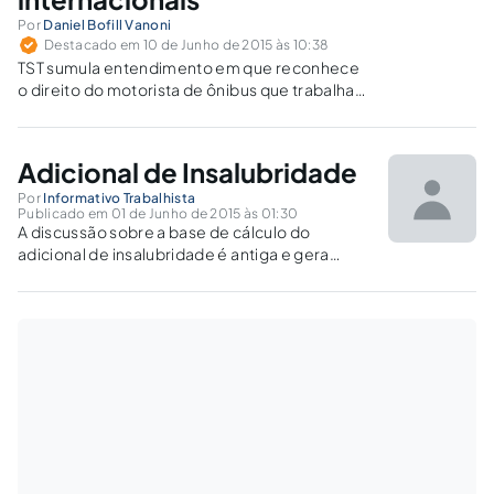
Por
Daniel Bofill Vanoni
Destacado em 10 de Junho de 2015 às 10:38
TST sumula entendimento em que reconhece
o direito do motorista de ônibus que trabalha
em linhas intermunicipal, interestadual ou
internacional ao adicional de insalubridade em
grau máximo.
Adicional de Insalubridade
Por
Informativo Trabalhista
Publicado em 01 de Junho de 2015 às 01:30
A discussão sobre a base de cálculo do
adicional de insalubridade é antiga e gera
muita controvérsia no âmbito jurídico.
Consequentemente, surge dúvida sobre qual
a base a ser utilizada para calcular o adicional
de insalubridade