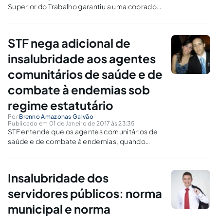
Superior do Trabalho garantiu a uma cobradora
de ônibus o direito a receber adicional de
insalubridade em razão da vibração do
veículo?
STF nega adicional de
insalubridade aos agentes
comunitários de saúde e de
combate à endemias sob
regime estatutário
Por
Brenno Amazonas Galvão
Publicado em 01 de Janeiro de 2017 às 23:35
STF entende que os agentes comunitários de
saúde e de combate à endemias, quando
submetidos ao regime estatutário, não fazem
jus ao pagamento de adicional de
insalubridade por mera analogia às normas
Insalubridade dos
celetistas. Indispensável a produção de lei
específica sobre a matéria pelo ente
servidores públicos: norma
federativo competente.
municipal e norma