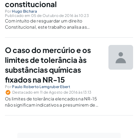
constitucional
Por
Hugo Bichara
Publicado em 05 de Outubro de 2016 às 10:23
Com intuito de resguardar um direito
Constitucional, este trabalho analisa as
aplicações do adicional de insalubridade no
tangente ao servidor público.
O caso do mercúrio e os
limites de tolerância às
substâncias químicas
fixados na NR-15
Por
Paulo Roberto Lemgruber Ebert
Destacado em 11 de Agosto de 2016 às 13:13
Os limites de tolerância elencados na NR-15
não significam indicativos a presumirem de
modo absoluto a inofensividade dos
elementos tóxicos quando presentes em
proporção igual ou inferior aos quantitativos.