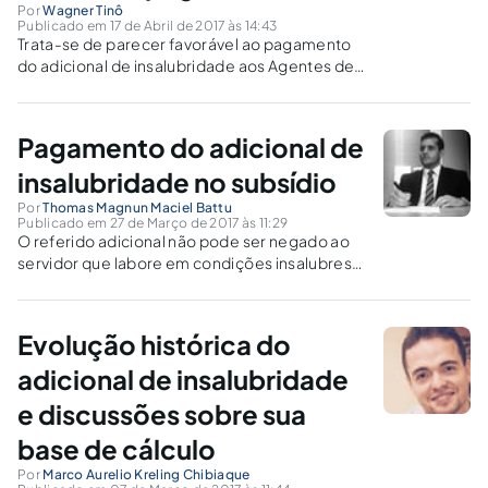
Por
Wagner Tinô
Publicado em 17 de Abril de 2017 às 14:43
Trata-se de parecer favorável ao pagamento
do adicional de insalubridade aos Agentes de
Endemias do Município.
Pagamento do adicional de
insalubridade no subsídio
Por
Thomas Magnun Maciel Battu
Publicado em 27 de Março de 2017 às 11:29
O referido adicional não pode ser negado ao
servidor que labore em condições insalubres,
pois este nada mais é do que uma forma de
compensação financeira pelo agente colocar
sua saúde em risco durante seu período
Evolução histórica do
laboral.
adicional de insalubridade
e discussões sobre sua
base de cálculo
Por
Marco Aurelio Kreling Chibiaque