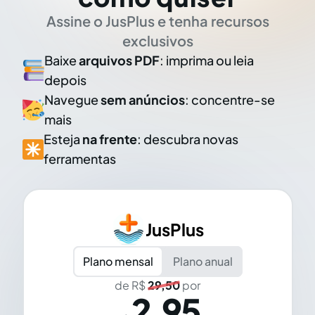
Assine o JusPlus e tenha recursos
exclusivos
Baixe
arquivos PDF
: imprima ou leia
depois
Navegue
sem anúncios
: concentre-se
mais
Esteja
na frente
: descubra novas
ferramentas
JusPlus
Plano mensal
Plano anual
de R$
29,50
por
2,95