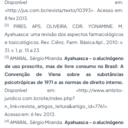
Disponível em:
<
http://jus.com.br/revista/texto/10393
>. Acesso em:
8 fev 2013.
[2]
PIRES, APS, OLIVEIRA, CDR, YONAMINE, M.
Ayahuasca: uma revisão dos aspectos farmacológicos
e toxicológicos. Rev. Ciênc. Farm. Básica Apl., 2010; v.
31, v. 1, p. 15 a 23.
[3]
AMARAL, Sérgio Miranda.
Ayahuasca – o alucinógeno
de uso proscrito, mas de livre consumo no Brasil: A
Convenção de Viena sobre as substâncias
psicotrópicas de 1971 e as normas de direito interno.
Disponível em: <http://www.ambito-
juridico.com.br/site/index.php?
n_link=revista_artigos_leitura&artigo_id=7761>.
Acesso em: 6 fev. 2013.
[4]
AMARAL, Sérgio Miranda.
Ayahuasca – o alucinógeno