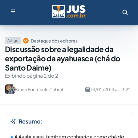
Destaque dos editores
Artigo
Discussão sobre a legalidade da
exportação da ayahuasca (chá do
Santo Daime)
Exibindo página 2 de 2
Bruno Fontenele Cabral
13/02/2013 às 13:22
Resumo:
A Ayahuasca, também conhecida como chá do