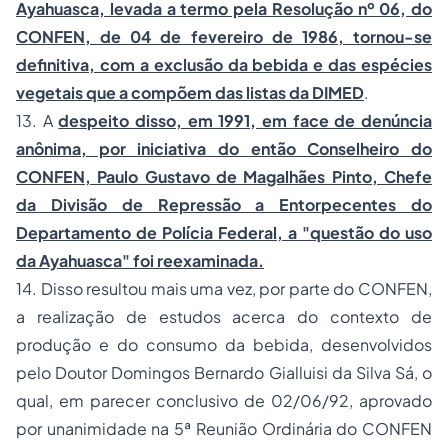
Ayahuasca, levada a termo pela Resolução nº 06, do
CONFEN, de 04 de fevereiro de 1986, tornou-se
definitiva, com a exclusão da bebida e das espécies
vegetais que a compõem das listas da DIMED
.
13. A
despeito disso, em 1991, em face de denúncia
anônima, por iniciativa do então Conselheiro do
CONFEN, Paulo Gustavo de Magalhães Pinto, Chefe
da Divisão de Repressão a Entorpecentes do
Departamento de Polícia Federal, a "questão do uso
da Ayahuasca" foi reexaminada.
14. Disso resultou mais uma vez, por parte do CONFEN,
a realização de estudos acerca do contexto de
produção e do consumo da bebida, desenvolvidos
pelo Doutor Domingos Bernardo Gialluisi da Silva Sá, o
qual, em parecer conclusivo de 02/06/92, aprovado
por unanimidade na 5ª Reunião Ordinária do CONFEN