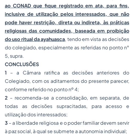
ao CONAD que fique registrado em ata, para fins,
inclusive de utilização pelos interessados, que não
pode haver restrição, direta ou indireta, às práticas
religiosas das comunidades, baseada em proibição
do uso ritual da ayahuasca
, tendo em vista as decisões
do colegiado, especialmente as referidas no ponto n°
5, supra.
CONCLUSÕES
1
– a Câmara ratifica as decisões anteriores do
Colegiado, com os aditamentos do presente parecer,
conforme referido no ponto nº 4;
2
– recomenda-se a consolidação, em separata, de
todas as decisões supracitadas, para acesso e
utilização dos interessados;
3
– a liberdade religiosa e o poder familiar devem servir
à paz social, à qual se submete a autonomia individual;