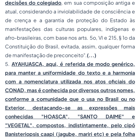
decisões do colegiado
, em sua composição antiga e
atual, considerando a inviolabilidade de consciência e
de crença e a garantia de proteção do Estado às
manifestações das culturas populares, indígenas e
afro-brasileiras, com base nos arts. 5o, VI e 215, § 1o da
Constituição do Brasil, evitada, assim, qualquer forma
de manifestação de preconceito".
(...)
5.
AYAHUASCA, aqui, é referida de modo genérico,
para manter a uniformidade do texto e a harmonia
com a nomenclatura utilizada nos atos oficiais do
CONAD, mas é conhecida por diversos outros nomes,
conforme a comunidade que o usa no Brasil ou no
Exterior, destacando-se as expressões mais
conhecidas "HOASCA", "SANTO DAIME" e
"VEGETAL", compostos, indistintamente, pelo cipó
Banisteriopsis caapi (jagube, mariri etc) e pela folha