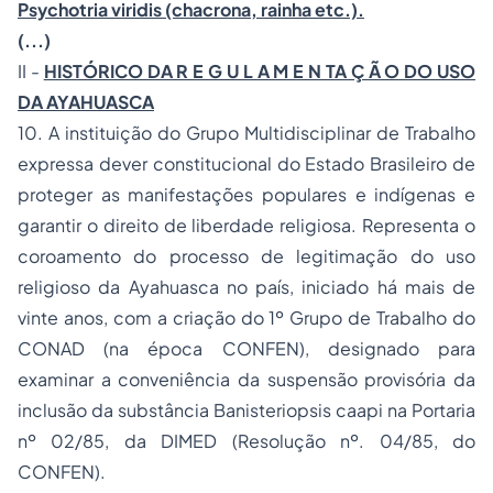
Psychotria viridis (chacrona, rainha etc.).
(...)
II -
HISTÓRICO DA R E G U L A M E N TA Ç Ã O DO USO
DA AYAHUASCA
10. A instituição do Grupo Multidisciplinar de Trabalho
expressa dever constitucional do Estado Brasileiro de
proteger as manifestações populares e indígenas e
garantir o direito de liberdade religiosa. Representa o
coroamento do processo de legitimação do uso
religioso da Ayahuasca no país, iniciado há mais de
vinte anos, com a criação do 1º Grupo de Trabalho do
CONAD (na época CONFEN), designado para
examinar a conveniência da suspensão provisória da
inclusão da substância Banisteriopsis caapi na Portaria
nº 02/85, da DIMED (Resolução nº. 04/85, do
CONFEN).