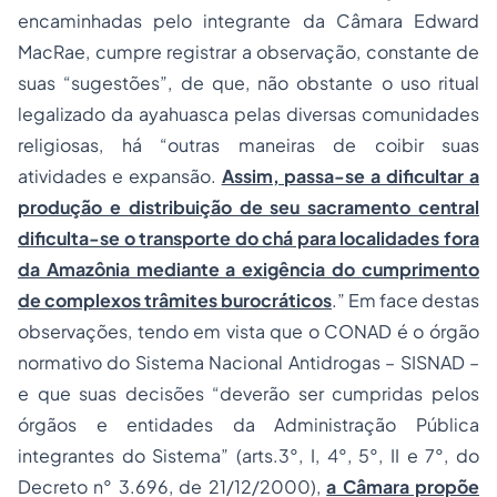
encaminhadas pelo integrante da Câmara Edward
MacRae, cumpre registrar a observação, constante de
suas “sugestões”, de que, não obstante o uso ritual
legalizado da ayahuasca pelas diversas comunidades
religiosas, há “outras maneiras de coibir suas
atividades e expansão.
Assim, passa-se a dificultar a
produção e distribuição de seu sacramento central
dificulta-se o transporte do chá para localidades fora
da Amazônia mediante a exigência do cumprimento
de complexos trâmites burocráticos
.” Em face destas
observações, tendo em vista que o CONAD é o órgão
normativo do Sistema Nacional Antidrogas – SISNAD –
e que suas decisões “deverão ser cumpridas pelos
órgãos e entidades da Administração Pública
integrantes do Sistema” (arts.3°, I, 4°, 5°, II e 7°, do
Decreto n° 3.696, de 21/12/2000),
a Câmara propõe