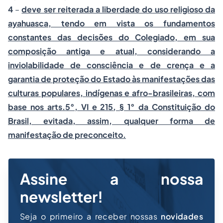
4
–
deve ser reiterada a liberdade do uso religioso da
ayahuasca, tendo em vista os fundamentos
constantes das decisões do Colegiado, em sua
composição antiga e atual, considerando a
inviolabilidade de consciência e de crença e a
garantia de proteção do Estado às manifestações das
culturas populares, indígenas e afro-brasileiras, com
base nos arts.5°, VI e 215, § 1° da Constituição do
Brasil, evitada, assim, qualquer forma de
manifestação de preconceito.
Assine a nossa
newsletter!
Seja o primeiro a receber nossas
novidades