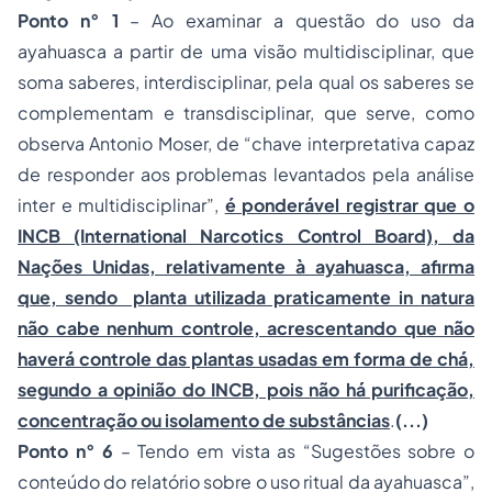
Ponto n° 1
– Ao examinar a questão do uso da
ayahuasca a partir de uma visão multidisciplinar, que
soma saberes, interdisciplinar, pela qual os saberes se
complementam e transdisciplinar, que serve, como
observa Antonio Moser, de “chave interpretativa capaz
de responder aos problemas levantados pela análise
inter e multidisciplinar”,
é ponderável registrar que o
INCB (International Narcotics Control Board), da
Nações Unidas, relativamente à ayahuasca, afirma
que, sendo planta utilizada praticamente in natura
não cabe nenhum controle, acrescentando que não
haverá controle das plantas usadas em forma de chá,
segundo a opinião do INCB, pois não há purificação,
concentração ou isolamento de substâncias
.
(...)
Ponto n° 6
– Tendo em vista as “Sugestões sobre o
conteúdo do relatório sobre o uso ritual da ayahuasca”,