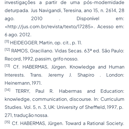
investigações a partir de uma pós-modernidade
deturpada. Jus Navigandi, Teresina, ano 15, n. 2614, 28
ago. 2010 . Disponível em:
<
http://jus.com.br/revista/texto/17285
>. Acesso em:
6 ago. 2012.
[11]
HEIDEGGER, Martin, op. cit., p. 11.
[12]
RAMOS, Graciliano. Vidas Secas. 63ª ed. São Paulo:
Record, 1992, passim, grifo nosso.
[13]
Cf. HABERMAS, Jürgen. Knowledge and Human
Interests. Trans. Jeremy J. Shapiro . London:
Heinemann, 1971.
[14]
TERRY, Paul R. Habermas and Education:
knowledge, communication, discourse. In: Curriculum
Studies. Vol. 5, n. 3, UK: University of Sheffield, 1997, p.
271, tradução nossa.
[15]
Cf. HABERMAS, Jürgen. Toward a Rational Society.