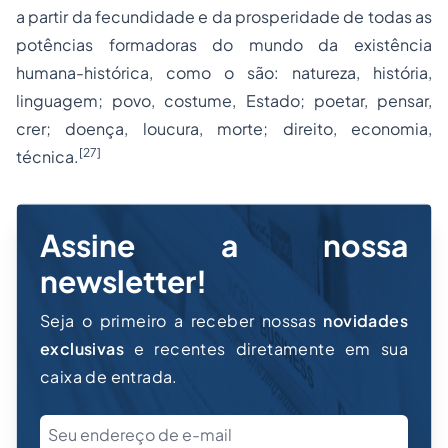
a partir da fecundidade e da prosperidade de todas as
potências formadoras do mundo da existência
humana-histórica, como o são: natureza, história,
linguagem; povo, costume, Estado; poetar, pensar,
crer; doença, loucura, morte; direito, economia,
[27]
técnica.
Assine a nossa
newsletter!
Seja o primeiro a receber nossas
novidades
exclusivas
e recentes diretamente em sua
caixa de entrada.