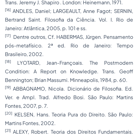
Trans. Jeremy J. Shapiro . London: Heinemann, 1971.
[16]
ANDLES, Daniel; LARGEAULT, Anne Fagot; SERNIN,
Bertrand Saint. Filosofia da Ciência. Vol. I. Rio de
Janeiro: Atlântica, 2005, p. 101 e ss.
[17]
Dentre outros, Cf. HABERMAS, Jürgen. Pensamento
pós-metafísico. 2ª ed. Rio de Janeiro: Tempo
Brasileiro, 2002.
[18]
LYOTARD, Jean-Françoais. The Postmodern
Condition: A Report on Knowledge. Trans. Geoff
Bennington; Brian Massumi. Minneapolis, 1984, p. 60.
[19]
ABBAGNAMO, Nicola. Dicionário de Filosofia. Ed.
Ver. e Ampl. Trad. Alfredo Bosi. São Paulo: Martins
Fontes, 2007, p. 7.
[20]
KELSEN, Hans. Teoria Pura do Direito. São Paulo:
Martins Fontes, 2002.
[21]
ALEXY, Robert. Teoria dos Direitos Fundamentais.