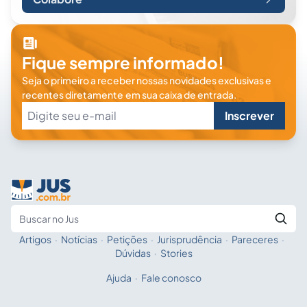
Fique sempre informado!
Seja o primeiro a receber nossas novidades exclusivas e
recentes diretamente em sua caixa de entrada.
Inscrever
Artigos
·
Notícias
·
Petições
·
Jurisprudência
·
Pareceres
·
Fale com a IA
Buscar no Jus
Dúvidas
·
Stories
Ajuda
·
Fale conosco