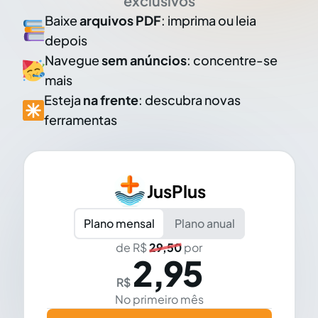
exclusivos
Baixe
arquivos PDF
: imprima ou leia
depois
Navegue
sem anúncios
: concentre-se
mais
Esteja
na frente
: descubra novas
ferramentas
JusPlus
Plano mensal
Plano anual
de R$
29,50
por
2,95
R$
No primeiro mês