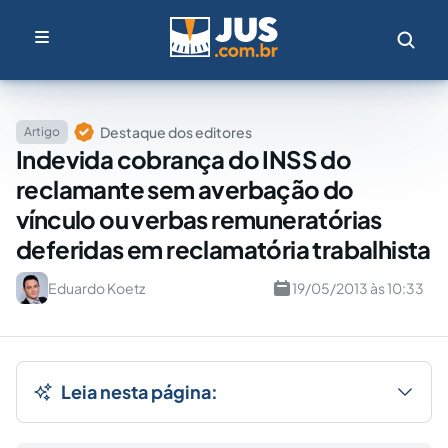
Destaque dos editores
Artigo
Indevida cobrança do INSS do
reclamante sem averbação do
vínculo ou verbas remuneratórias
deferidas em reclamatória trabalhista
Eduardo Koetz
19/05/2013 às 10:33
Leia nesta página: