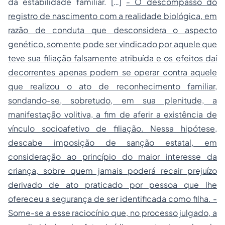
da estabilidade familiar. […]
- O descompasso do
registro de nascimento com a realidade biológica, em
razão de conduta que desconsidera o aspecto
genético, somente pode ser vindicado por aquele que
teve sua filiação falsamente atribuída e os efeitos daí
decorrentes apenas podem se operar contra aquele
que realizou o ato de reconhecimento familiar,
sondando-se, sobretudo, em sua plenitude, a
manifestação volitiva, a fim de aferir a existência de
vínculo socioafetivo de filiação. Nessa hipótese,
descabe imposição de sanção estatal, em
consideração ao princípio do maior interesse da
criança, sobre quem jamais poderá recair prejuízo
derivado de ato praticado por pessoa que lhe
ofereceu a segurança de ser identificada como filha. -
Some-se a esse raciocínio que, no processo julgado, a