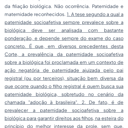
da filiação biológica. Não ocorrência. Paternidade e
maternidade reconhecidos.
1. A tese segundo a qual a
paternidade socioafetiva sempre prevalece sobre a
biológica deve ser analisada com bastante
ponderação, e depende sempre do exame do caso
concreto. É que, em diversos precedentes desta
Corte, a prevalência da paternidade socioafetiva
sobre a biológica foi proclamada em um contexto de
ação negatória de paternidade ajuizada pelo pai
registral (ou por terceiros), situação bem diversa da
que ocorre quando o filho registral é quem busca sua
paternidade biológica, sobretudo no cenário da
chamada "adoção à brasileira". 2. De fato, é de
prevalecer a paternidade socioafetiva sobre a
biológica para garantir direitos aos filhos, na esteira do
princípio do melhor interesse da prole, sem que,