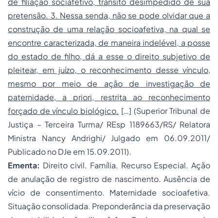
de filiação sociafetivo, trânsito desimpedido de sua
pretensão. 3. Nessa senda, não se pode olvidar que a
construção de uma relação socioafetiva, na qual se
encontre caracterizada, de maneira indelével, a posse
do estado de filho, dá a esse o direito subjetivo de
pleitear, em juízo, o reconhecimento desse vínculo,
mesmo por meio de ação de investigação de
paternidade, a priori, restrita ao reconhecimento
forçado de vínculo biológico.
[…] (Superior Tribunal de
Justiça – Terceira Turma/ REsp 1189663/RS/ Relatora
Ministra Nancy Andrighi/ Julgado em 06.09.2011/
Publicado no DJe em 15.09.2011).
Ementa:
Direito civil. Família. Recurso Especial. Ação
de anulação de registro de nascimento. Ausência de
vício de consentimento. Maternidade socioafetiva.
Situação consolidada. Preponderância da preservação