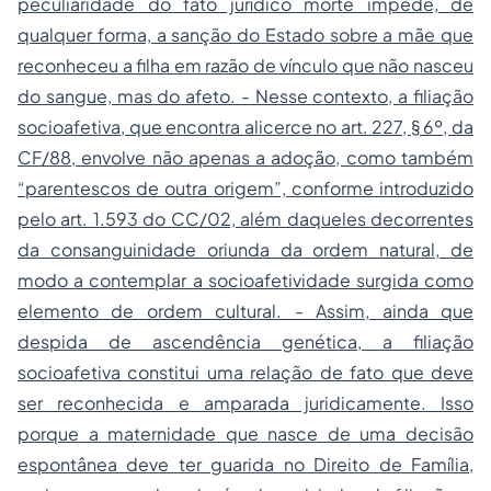
peculiaridade do fato jurídico morte impede, de
qualquer forma, a sanção do Estado sobre a mãe que
reconheceu a filha em razão de vínculo que não nasceu
do sangue, mas do afeto. - Nesse contexto, a filiação
socioafetiva, que encontra alicerce no art. 227, § 6º, da
CF/88, envolve não apenas a adoção, como também
“parentescos de outra origem”, conforme introduzido
pelo art. 1.593 do CC/02, além daqueles decorrentes
da consanguinidade oriunda da ordem natural, de
modo a contemplar a socioafetividade surgida como
elemento de ordem cultural. - Assim, ainda que
despida de ascendência genética, a filiação
socioafetiva constitui uma relação de fato que deve
ser reconhecida e amparada juridicamente. Isso
porque a maternidade que nasce de uma decisão
espontânea deve ter guarida no Direito de Família,