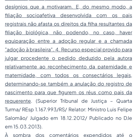
desígnios que a motivaram. E, do mesmo modo, a
filiação socioafetiva desenvolvida com os pais
registrais não afasta os direitos da filha resultantes da
filiação biológica, não podendo, no caso, haver
equiparação entre a adoção regular e a chamada
"adoção à brasileira". 4. Recurso especial provido para
julgar procedente o pedido deduzido pela autora
relativamente ao reconhecimento da paternidade e
maternidade, com todos os consectários legais,
determinando-se também a anulação do registro de
nascimento para que figurem os réus como pais da
requerente
. (Superior Tribunal de Justiça – Quarta
Turma/ REsp 1.167.993/RS/ Relator: Ministro Luis Felipe
Salomão/ Julgado em 18.12.2012/ Publicado no DJe
em 15.03.2013).
À sombra dos comentários expendidos até o