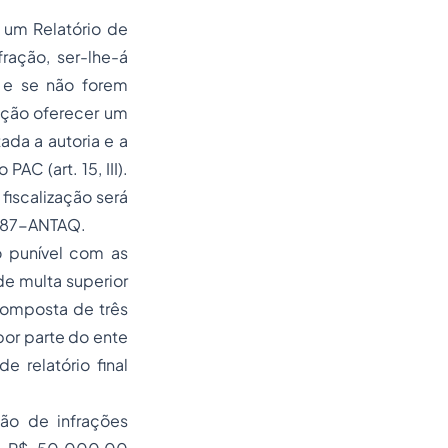
 um Relatório de
fração, ser-lhe-á
, e se não forem
ação oferecer um
tada a autoria e a
PAC (art. 15, III).
fiscalização será
o 987-ANTAQ.
o punível com as
e multa superior
composta de três
or parte do ente
e relatório final
ção de infrações