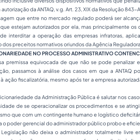
indo inclusive diversos dispositivos normativos que pena
autorização da ANTAQ, v.g. Art. 23, XIX da Resolução 843
nagem que entre no mercado regulado poderá ser alcanç
que estejam autorizados por ela, mas principalmente os 
e interditar a operação das empresas infratoras, aplica
dos preceitos normativos oriundos da Agência Reguladora
RICIONARIEDADE NO PROCESSO ADMINISTRATIVO CONTEN
ssa premissa equivocada de que não se pode penalizar 
lação, passamos à análise dos casos em que a ANTAQ po
 ação fiscalizatória, mesmo após ter a empresa autorizad
icionariedade da Administração Pública é salutar nos casos
sidade de se operacionalizar os procedimentos e se atingi
mo que com um contingente humano e logístico deficitá
za o poder gerencial do administrador público probo e eficie
 Legislação não deixa o administrador totalmente livre e