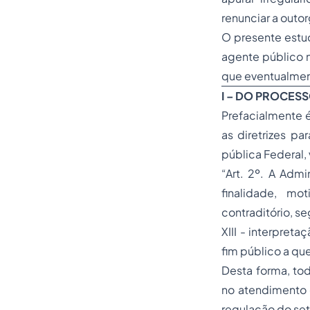
renunciar a outor
O presente estu
agente público 
que eventualmen
I – DO PROCES
Prefacialmente é
as diretrizes p
pública Federal, 
“Art. 2º. A Admi
finalidade, mo
contraditório, se
XIII - interpret
fim público a que
Desta forma, tod
no atendimento 
regulação do set