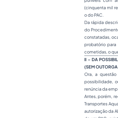
puníveis com a
(cinquenta mil r
o do PAC.
Da rápida descr
do Procedimento 
constatadas, oca
probatório para
cometidas, o que
II – DA POSSI
(SEM OUTORGA 
Ora, a questão
possibilidade, 
renúncia da empr
Antes, porém, r
Transportes Aqua
autorização da A