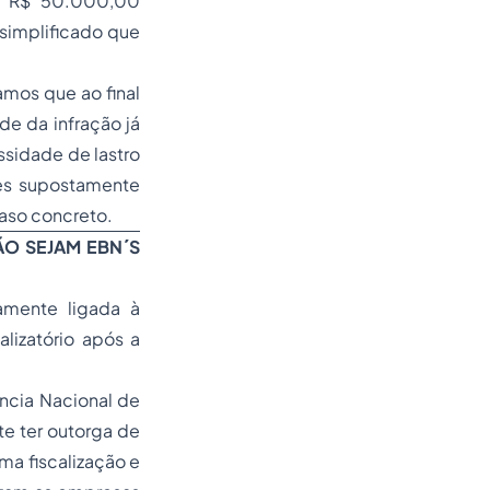
de R$ 50.000,00
 simplificado que
mos que ao final
de da infração já
ssidade de lastro
ões supostamente
aso concreto.
ÃO SEJAM EBN´S
amente ligada à
lizatório após a
ncia Nacional de
e ter outorga de
ma fiscalização e