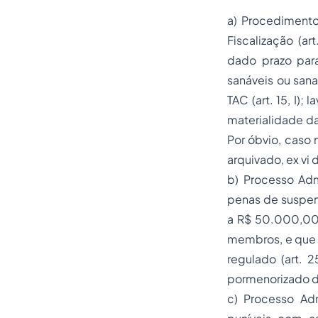
a) Procedimento 
Fiscalização (ar
dado prazo para
sanáveis ou sana
TAC (art. 15, I);
materialidade da i
Por óbvio, caso 
arquivado, ex vi
b) Processo Adm
penas
de suspen
a R$ 50.000,00 
membros, e que t
regulado (art. 2
pormenorizado do
c) Processo Adm