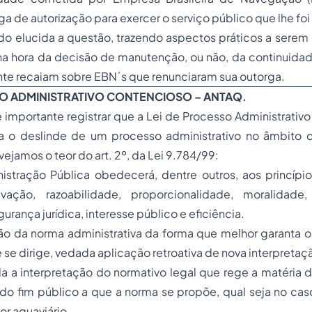
ga de autorização para exercer o serviço público que lhe fo
do elucida a questão, trazendo aspectos práticos a serem
na hora da decisão de manutenção, ou não, da continuida
te recaiam sobre EBN´s que renunciaram sua outorga.
SO ADMINISTRATIVO CONTENCIOSO – ANTAQ.
 importante registrar que a Lei de Processo Administrativo
ara o deslinde de um processo administrativo no âmbito 
vejamos o teor do art. 2º, da Lei 9.784/99:
nistração Pública obedecerá, dentre outros, aos princípi
tivação, razoabilidade, proporcionalidade, moralidade
gurança jurídica, interesse público e eficiência.
ação da norma administrativa da forma que melhor garanta
 se dirige, vedada aplicação retroativa de nova interpretaç
a a interpretação do normativo legal que rege a matéria d
do fim público a que a norma se propõe, qual seja no ca
or aquaviário.