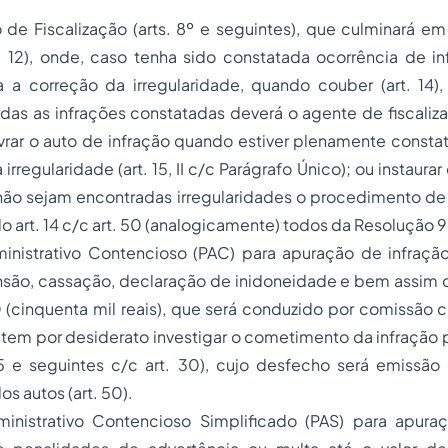
de Fiscalização (arts. 8º e seguintes), que culminará em
t. 12), onde, caso tenha sido constatada ocorrência de in
 a correção da irregularidade, quando couber (art. 14)
das as infrações constatadas deverá o agente de fiscaliz
 lavrar o auto de infração quando estiver plenamente consta
rregularidade (art. 15, II c/c Parágrafo Único); ou instaurar o 
não sejam encontradas irregularidades o procedimento de 
 do art. 14 c/c art. 50 (analogicamente) todos da Resoluçã
inistrativo Contencioso (PAC) para apuração de infraçã
são, cassação, declaração de inidoneidade e bem assim d
(cinquenta mil reais), que será conduzido por comissão 
em por desiderato investigar o cometimento da infração p
5 e seguintes c/c art. 30), cujo desfecho será emissão d
s autos (art. 50).
inistrativo Contencioso Simplificado (PAS) para apura