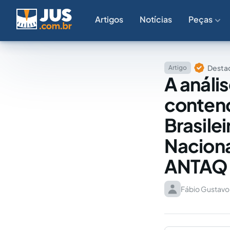
Artigos
Notícias
Peças
Destaq
Artigo
A análi
contenc
Brasile
Naciona
ANTAQ
Fábio Gustavo 