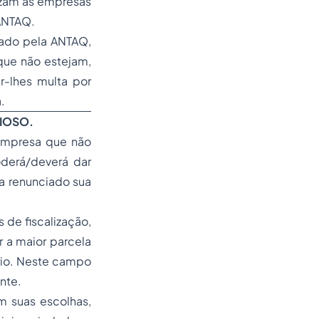
lizam as empresas
-ANTAQ.
ado pela ANTAQ,
que não estejam,
r-lhes multa por
.
CIOSO.
empresa que não
derá/deverá dar
a renunciado sua
 de fiscalização,
r a maior parcela
rio. Neste campo
nte.
m suas escolhas,