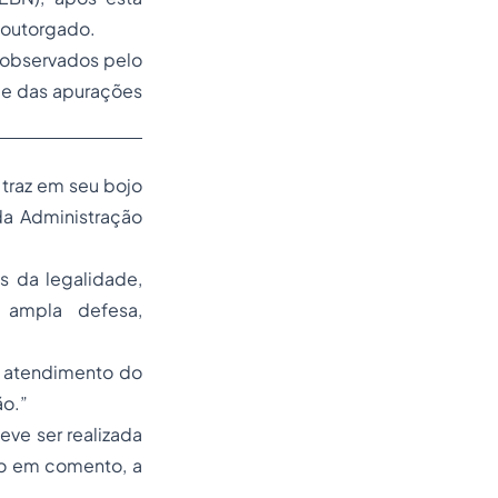
i outorgado.
 observados pelo
de das apurações
 traz em seu bojo
da Administração
os da legalidade,
, ampla defesa,
 o atendimento do
ão.”
eve ser realizada
so em comento, a