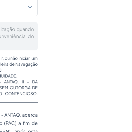
lização quando
onveniência do
, ou não iniciar, um
ileira de Navegação
Q.
NUIDADE.
 ANTAQ. II – DA
 (SEM OUTORGA DE
VO CONTENCIOSO.
s - ANTAQ, acerca
o (PAC) a fim de
(EBN), após esta