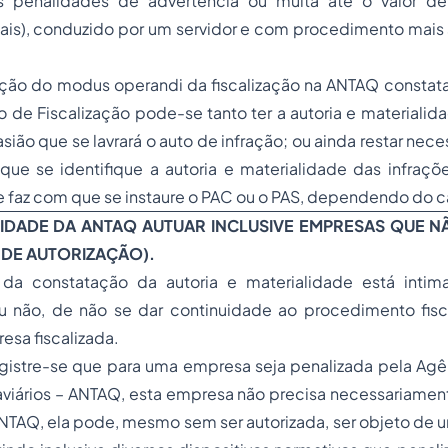
s penalidades de advertência ou multa até o valor 
eais), conduzido por um servidor e com procedimento mais
ição do modus operandi da fiscalização na ANTAQ constata
de Fiscalização pode-se tanto ter a autoria e materialida
sião que se lavrará o auto de infração; ou ainda restar nece
 que se identifique a autoria e materialidade das infraç
 faz com que se instaure o PAC ou o PAS, dependendo do c
BILIDADE DA ANTAQ AUTUAR INCLUSIVE EMPRESAS QUE N
DE AUTORIZAÇÃO).
 da constatação da autoria e materialidade está intim
ou não, de não se dar continuidade ao procedimento fisca
esa fiscalizada.
egistre-se que para uma empresa seja penalizada pela Agê
viários – ANTAQ, esta empresa não precisa necessariament
NTAQ, ela pode, mesmo sem ser autorizada, ser objeto de u