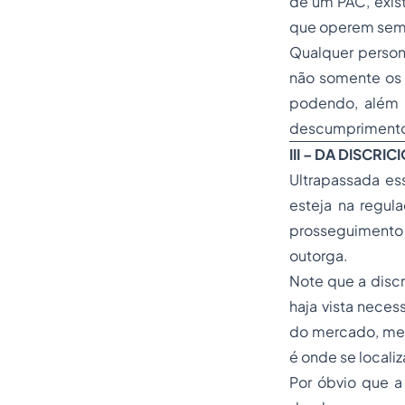
de um PAC, exist
que operem sem 
Qualquer perso
não somente os 
podendo, além d
descumprimento 
III – DA DISC
Ultrapassada e
esteja na regu
prosseguimento à
outorga.
Note que a discr
haja vista neces
do mercado, mes
é onde se locali
Por óbvio que a