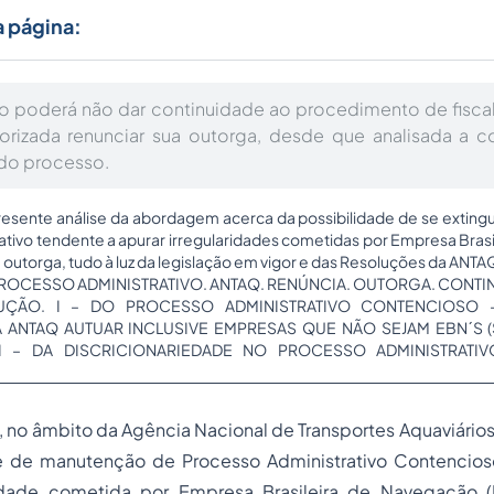
a página:
ão poderá não dar continuidade ao procedimento de fisca
orizada renunciar sua outorga, desde que analisada a c
do processo.
esente análise da abordagem acerca da possibilidade de se extinguir
ativo tendente a apurar irregularidades cometidas por Empresa Bras
 outorga, tudo à luz da legislação em vigor e das Resoluções da ANTA
ROCESSO ADMINISTRATIVO. ANTAQ. RENÚNCIA. OUTORGA. CONTI
ÇÃO. I – DO PROCESSO ADMINISTRATIVO CONTENCIOSO –
A ANTAQ AUTUAR INCLUSIVE EMPRESAS QUE NÃO SEJAM EBN´S
III – DA DISCRICIONARIEDADE NO PROCESSO ADMINISTRATI
a, no âmbito da Agência Nacional de Transportes Aquaviário
de de manutenção de
Processo
Administrativo Contencios
ridade cometida por Empresa Brasileira de Navegação 