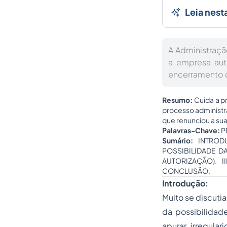
Leia nest
A Administraç
a empresa aut
encerramento 
Resumo:
Cuida a pr
processo administr
que renunciou a sua
Palavras-Chave:
P
Sumário:
INTRODU
POSSIBILIDADE D
AUTORIZAÇÃO). 
CONCLUSÃO.
Introdução:
Muito se discuti
da possibilida
apurar irregula