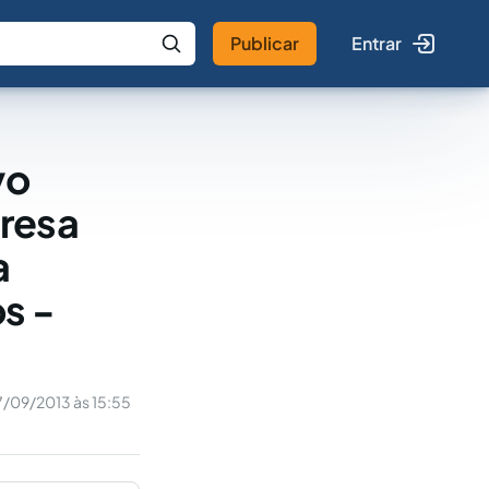
Publicar
Entrar
 IA
Buscar no Jus
vo
resa
a
s -
7/09/2013 às 15:55