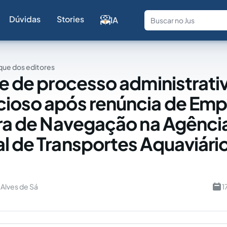
Dúvidas
Stories
IA
Fale com a
ue dos editores
se de processo administrati
ioso após renúncia de Emp
ira de Navegação na Agênci
l de Transportes Aquaviário
Alves de Sá
1