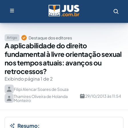
Destaque dos editores
Artigo
A aplicabilidade do direito
fundamental à livre orientação sexual
nos tempos atuais: avanços ou
retrocessos?
Exibindo página 1 de 2
Filipi Alencar Soares de Souza
29/10/2013 às 11:54
Thamires Oliveira de Holanda
Monteiro
Resumo: