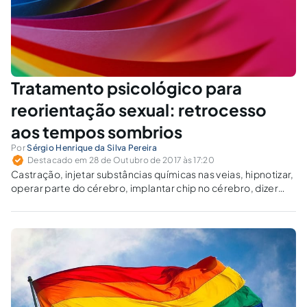
Tratamento psicológico para
reorientação sexual: retrocesso
aos tempos sombrios
Por
Sérgio Henrique da Silva Pereira
Destacado em 28 de Outubro de 2017 às 17:20
Castração, injetar substâncias químicas nas veias, hipnotizar,
operar parte do cérebro, implantar chip no cérebro, dizer
que Deus condena, que a sociedade não aceita... Vale tudo
para se expressar que "o melhor é não ser LGBT"?