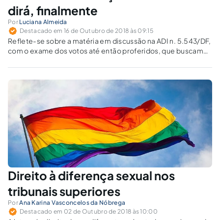
dirá, finalmente
Por
Luciana Almeida
Destacado em 16 de Outubro de 2018 às 09:15
Reflete-se sobre a matéria em discussão na ADI n. 5.543/DF,
com o exame dos votos até então proferidos, que buscam
aferir se o discrímen quanto à doação de sangue encontra
respaldo constitucional.
Direito à diferença sexual nos
tribunais superiores
Por
Ana Karina Vasconcelos da Nóbrega
Destacado em 02 de Outubro de 2018 às 10:00