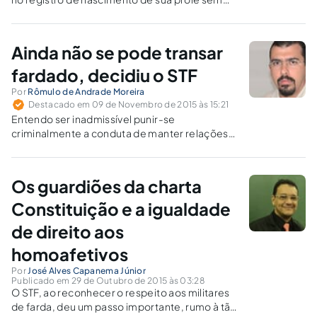
recorrer ao Poder Judiciário, então por que
não conceder o mesmo direito aos casais
homoafetivos?
Ainda não se pode transar
fardado, decidiu o STF
Por
Rômulo de Andrade Moreira
Destacado em 09 de Novembro de 2015 às 15:21
Entendo ser inadmissível punir-se
criminalmente a conduta de manter relações
sexuais consentidas, independentemente do
local e das pessoas envolvidas, sejam militares
ou civis. Se o Estado quer punir o seu agente,
Os guardiões da charta
que o faça disciplinarmente/funcionalmente,
não criminalmente.
Constituição e a igualdade
de direito aos
homoafetivos
Por
José Alves Capanema Júnior
Publicado em 29 de Outubro de 2015 às 03:28
O STF, ao reconhecer o respeito aos militares
de farda, deu um passo importante, rumo à tão