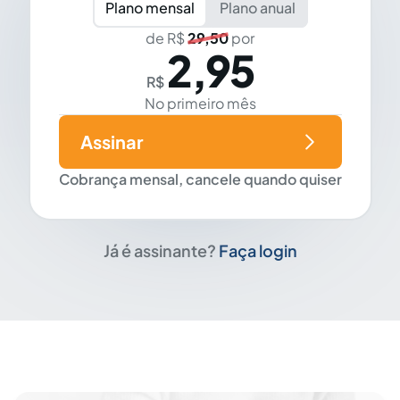
Plano mensal
Plano anual
de R$
29,50
por
2,95
R$
No primeiro mês
Assinar
Cobrança mensal, cancele quando quiser
Já é assinante?
Faça login