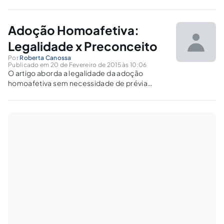
sonhada igualdade de direitos prevista no
texto Constitucional
Adoção Homoafetiva:
Legalidade x Preconceito
Por
Roberta Canossa
Publicado em 20 de Fevereiro de 2015 às 10:06
O artigo aborda a legalidade da adoção
homoafetiva sem necessidade de prévia
alteração legal. Sugerindo que os empecilhos
são de ordem moral, calcados em posições
retrógradas, que devem ser rechaçadas em
prol de uma sociedade mais justa e igualitária.