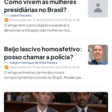
Como vivem as mulheres
presidiárias no Brasil?
Por
Leslie Viscaino
Destacado em 13 de Dezembro de 2016 às 14:46
O artigo tem como objetivo explanar e
denunciar a situação das mulheres nos
presídios brasileiros. Muitas são esquecidas
pela falta de zelo do governo, sendo expostas
a situações degradantes, humilhantes e
Beijo lascivo homoafetivo:
desumanas.
posso chamar a polícia?
Por
Sérgio Henrique da Silva Pereira
Destacado em 19 de Setembro de 2016 às 15:46
O artigo enfrenta o tema dos novos
comportamentos sociais no Brasil. Mudanças
nas normas jurídicas não acompanham a
cultura brasileira. O artigo, então, demonstra
que a cultura brasileira terá que se adequar à
realidade.