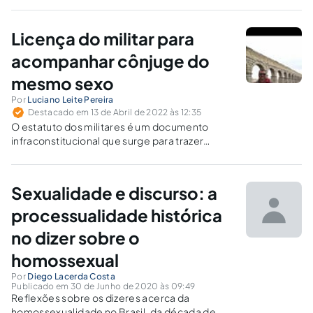
Licença do militar para
acompanhar cônjuge do
mesmo sexo
Por
Luciano Leite Pereira
Destacado em 13 de Abril de 2022 às 12:35
O estatuto dos militares é um documento
infraconstitucional que surge para trazer
segurança e previsibilidade para os militares
que ingressarem nas forças armadas e vem
garantir igualdade de tratamento, respeito e
Sexualidade e discurso: a
legalidade para aqueles que ingressam na vida
castrense.
processualidade histórica
no dizer sobre o
homossexual
Por
Diego Lacerda Costa
Publicado em 30 de Junho de 2020 às 09:49
Reflexões sobre os dizeres acerca da
homossexualidade no Brasil, da década de