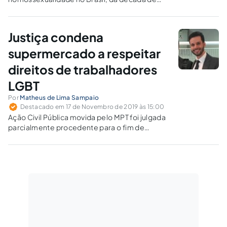
1970, com o jornal "Lampião da Esquina", até os
dias atuais, com documentário veiculado em
plataformas virtuais.
Justiça condena
supermercado a respeitar
direitos de trabalhadores
LGBT
Por
Matheus de Lima Sampaio
Destacado em 17 de Novembro de 2019 às 15:00
Ação Civil Pública movida pelo MPT foi julgada
parcialmente procedente para o fim de
resguardar o ambiente de trabalho contra atos
de assédio moral ou discriminação baseada na
orientação sexual dos empregados.