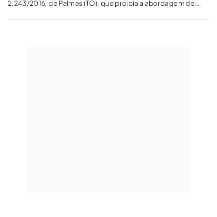
2.243/2016, de Palmas (TO), que proibia a abordagem de
ambos os assuntos nas instituições municipais. Para o
magistrado, é um dever do Estado assegurar o ensino plural
aos indivíduos.