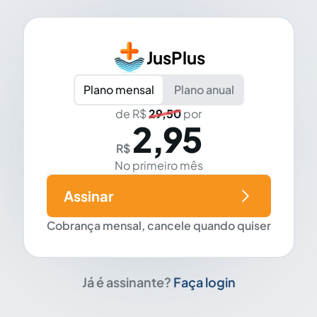
JusPlus
Plano mensal
Plano anual
de R$
29,50
por
2,95
R$
No primeiro mês
Assinar
Cobrança mensal, cancele quando quiser
Já é assinante?
Faça login