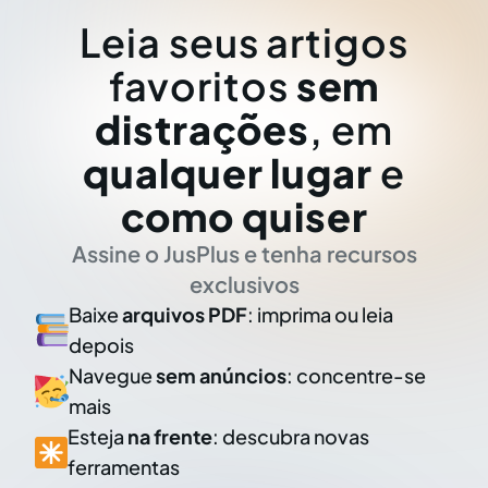
Leia seus artigos
favoritos
sem
distrações
, em
qualquer lugar
e
como quiser
Assine o JusPlus e tenha recursos
exclusivos
Baixe
arquivos PDF
: imprima ou leia
depois
Navegue
sem anúncios
: concentre-se
mais
Esteja
na frente
: descubra novas
ferramentas