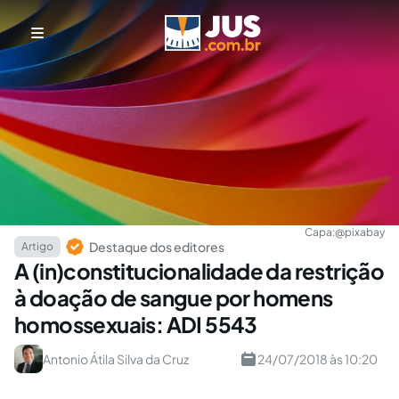
Capa:
@pixabay
Destaque dos editores
Artigo
A (in)constitucionalidade da restrição
à doação de sangue por homens
homossexuais: ADI 5543
Antonio Átila Silva da Cruz
24/07/2018 às 10:20