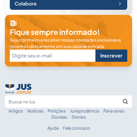
Colabore
Fique sempre informado!
Seja o primeiro a receber nossas novidades exclusivas e
recentes diretamente em sua caixa de entrada.
Inscrever
Artigos
·
Notícias
·
Petições
·
Jurisprudência
·
Pareceres
·
Fale com a IA
Buscar no Jus
Dúvidas
·
Stories
Ajuda
·
Fale conosco