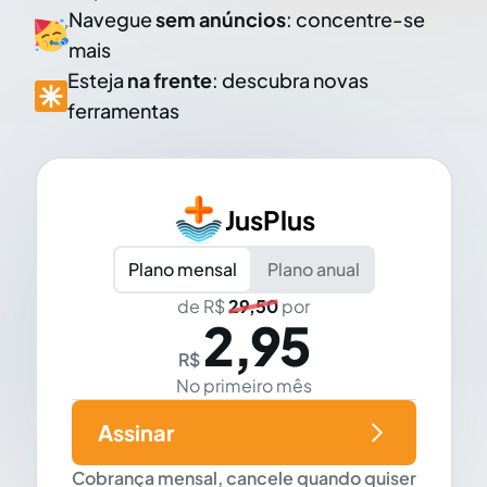
Navegue
sem anúncios
: concentre-se
mais
Esteja
na frente
: descubra novas
ferramentas
JusPlus
Plano mensal
Plano anual
de R$
29,50
por
2,95
R$
No primeiro mês
Assinar
Cobrança mensal, cancele quando quiser