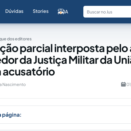
Dúvidas
Stories
IA
Fale com a
ue dos editores
ição parcial interposta pelo
or da Justiça Militar da Uni
 acusatório
a Nascimento
01
a página: