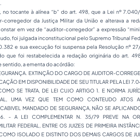
.
r, no tocante à alínea “b” do art. 498, que a Lei nº 7.040
-corregedor da Justiça Militar da União e alterava a red
constar em vez de “auditor-corregedor” a expressão “mini
ontudo, foi julgada inconstitucional pelo Supremo Tribunal F
.382 e sua execução foi suspensa pela Resolução nº 2
o que foi restabelecida a redação originária do art. 49
e sentido, a ementa do acórdão:
GURANÇA. EXTINÇÃO DO CARGO DE AUDITOR-CORREGE
AÇÃO EM DISPONIBILIDADE DE SEU TITULAR PELA LEI 7.040
COMO SE TRATA, DE LEI CUJO ARTIGO 1. E NORMA JURÍ
MAL, UMA VEZ QUE TEM COMO CONTEUDO
ATOS A
 CABIVEL MANDADO DE SEGURANÇA, NÃO SE APLICAND
6. - A LEI COMPLEMENTAR N. 35/79 PREVE NA O
ILITAR FEDERAL, ENTRE OS JUIZES DE PRIMEIRA INSTÂN
OMO ISOLADO E DISTINTO DOS DEMAIS CARGOS DE JUI