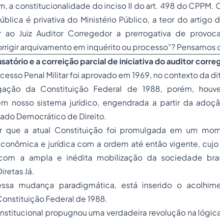
, a constitucionalidade do inciso II do art. 498 do CPPM. Or
blica é privativa do Ministério Público, a teor do artigo d
ir ao Juiz Auditor Corregedor a prerrogativa de provo
rrigir arquivamento em inquérito ou processo”? Pensamos 
satório e a correição parcial de iniciativa do auditor corr
cesso Penal Militar
foi aprovado em 1969, no contexto da dita
ação da Constituição Federal de 1988, porém, hou
m nosso sistema jurídico, engendrada a partir da
adoç
tado Democrático de Direito.
 que a atual Constituição foi promulgada em um mom
, econômica e jurídica com a ordem até então vigente, cu
 com a ampla e inédita mobilização da sociedade bras
retas Já.
ssa mudança paradigmática, está inserido o acolhim
Constituição Federal de 1988.
nstitucional propugnou uma verdadeira revolução na lógic