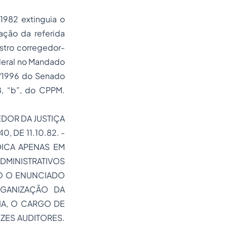
/1982 extinguia o
ação da referida
stro corregedor-
ederal no Mandado
7/1996 do Senado
8, “b”, do CPPM.
DOR DA JUSTIÇA
, DE 11.10.82. -
DICA APENAS EM
DMINISTRATIVOS
O O ENUNCIADO
RGANIZAÇÃO DA
CIA, O CARGO DE
ZES AUDITORES.