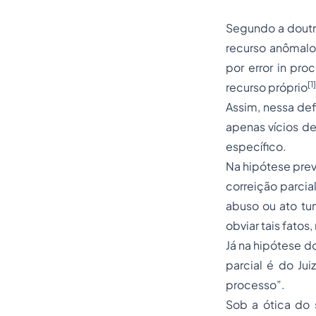
Segundo a doutrin
recurso anômalo,
por error in pr
[1]
recurso próprio
Assim, nessa def
apenas vícios de
específico.
Na hipótese prev
correição parcia
abuso ou ato tu
obviar tais fatos
Já na hipótese do
parcial é do Jui
processo”.
Sob a ótica do 