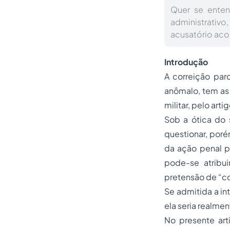
Quer se enten
administrativ
acusatório acol
Introdução
A correição parc
anômalo, tem as
militar, pelo art
Sob a ótica do 
questionar, porém
da ação penal pú
pode-se atribu
pretensão de “co
Se admitida a in
ela seria realmen
No presente art