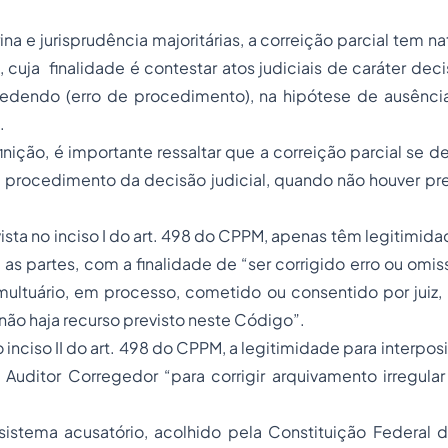
a e jurisprudência majoritárias, a correição parcial tem na
 cuja finalidade é contestar atos judiciais de caráter dec
ocedendo (erro de procedimento), na hipótese de ausênci
.
inição, é importante ressaltar que a correição parcial se d
 procedimento da decisão judicial, quando não houver pre
ista no inciso I do art. 498 do CPPM, apenas têm legitimidad
l as partes, com a finalidade de “ser corrigido erro ou omis
multuário, em processo, cometido ou consentido por juiz,
, não haja recurso previsto neste Código”.
 inciso II do art. 498 do CPPM, a legitimidade para interpo
z Auditor Corregedor “para corrigir arquivamento irregula
sistema acusatório, acolhido pela Constituição Federal 