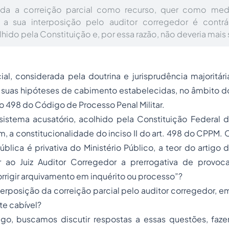
da a correição parcial como recurso, quer como med
o, a sua interposição pelo auditor corregedor é contrá
hido pela Constituição e, por essa razão, não deveria mais 
ial, considerada pela doutrina e jurisprudência majoritá
 suas hipóteses de cabimento estabelecidas, no âmbito 
igo 498 do Código de Processo Penal Militar.
sistema acusatório, acolhido pela Constituição Federal 
, a constitucionalidade do inciso II do art. 498 do CPPM. Or
blica é privativa do Ministério Público, a teor do artigo d
ir ao Juiz Auditor Corregedor a prerrogativa de provo
rrigir arquivamento em inquérito ou processo”?
terposição da correição parcial pelo auditor corregedor, e
te cabível?
igo, buscamos discutir respostas a essas questões, faze