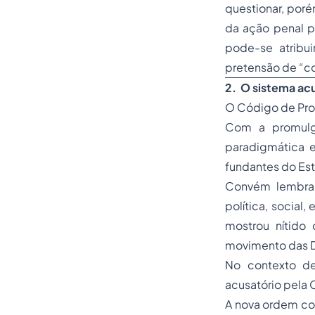
questionar, porém
da ação penal pú
pode-se atribu
pretensão de “co
2.
O sistema acu
O Código de
Pro
Com a promulg
paradigmática e
fundantes do Es
Convém lembrar
política, social
mostrou nítido
movimento das Di
No contexto de
acusatório pela 
A nova ordem co