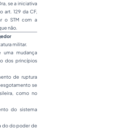
a, se a iniciativa
o art. 129 da CF,
car o STM com a
que não.
egedor
tura militar.
ve uma mudança
ão
dos princípios
ento de ruptura
jo esgotamento se
ileira, como no
ento do sistema
a do do poder de