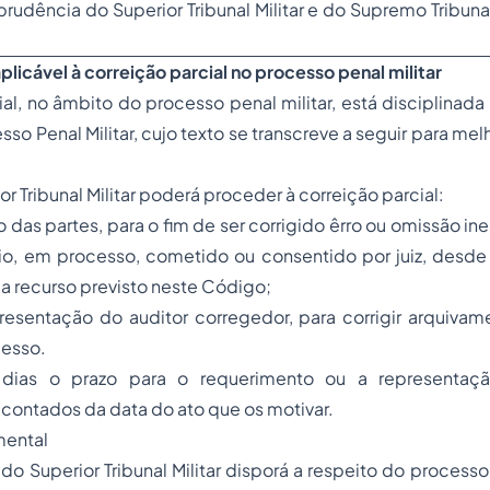
sprudência do Superior Tribunal Militar e do Supremo Tribun
plicável à correição parcial no processo penal militar
ial, no âmbito do processo penal militar, está disciplinada
so Penal Militar, cujo texto se transcreve a seguir para m
or Tribunal Militar poderá proceder à correição parcial:
o das partes, para o fim de ser corrigido êrro ou omissão in
io, em processo, cometido ou consentido por juiz, desde 
aja recurso previsto neste Código;
esentação do auditor corregedor, para corrigir arquivame
cesso.
dias o prazo para o requerimento ou a representaç
contados da data do ato que os motivar.
mental
o Superior Tribunal Militar disporá a respeito do process