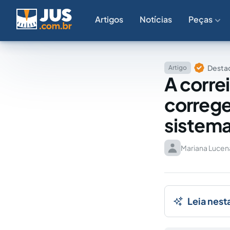
Artigos
Notícias
Peças
Destaq
Artigo
A corre
correged
sistema
Mariana Lucen
Leia nest