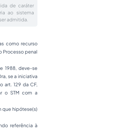
ida de caráter
ria ao sistema
ser admitida.
rias como recurso
do
Processo
penal
de 1988, deve-se
a, se a iniciativa
o art. 129 da CF,
car o STM com a
m que hipótese(s)
ndo referência à