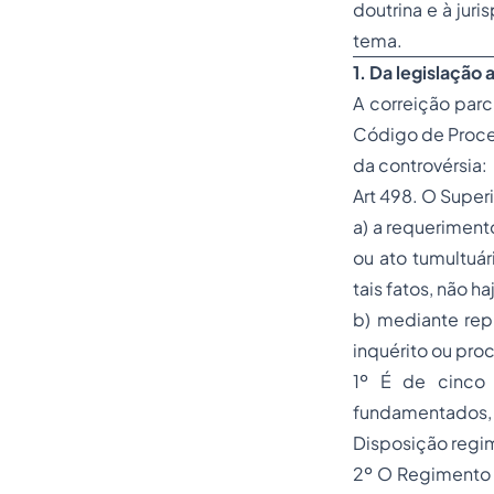
doutrina e à juri
tema.
1.
Da legislação a
A correição parc
Código de Proces
da controvérsia:
Art 498. O Superi
a) a requeriment
ou ato tumultuár
tais fatos, não h
b) mediante repr
inquérito ou pro
1º É de cinco 
fundamentados, 
Disposição regi
2º O Regimento d