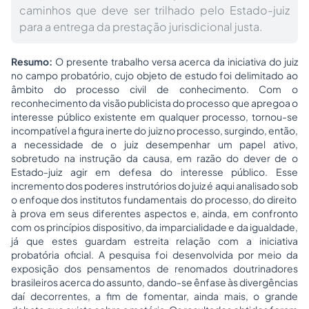
caminhos que deve ser trilhado pelo Estado-juiz
para a entrega da prestação jurisdicional justa.
Resumo:
O presente trabalho versa acerca da iniciativa do juiz
no campo probatório, cujo objeto de estudo foi delimitado ao
âmbito do processo civil de conhecimento. Com o
reconhecimento da visão publicista do processo que apregoa o
interesse público existente em qualquer processo, tornou-se
incompatível a figura inerte do juiz no processo, surgindo, então,
a necessidade de o juiz desempenhar um papel ativo,
sobretudo na instrução da causa, em razão do dever de o
Estado-juiz agir em defesa do interesse público. Esse
incremento dos poderes instrutórios do juiz é aqui analisado sob
o enfoque dos institutos fundamentais do processo, do direito
à prova em seus diferentes aspectos e, ainda, em confronto
com os princípios dispositivo, da imparcialidade e da igualdade,
já que estes guardam estreita relação com a iniciativa
probatória oficial. A pesquisa foi desenvolvida por meio da
exposição dos pensamentos de renomados doutrinadores
brasileiros acerca do assunto, dando-se ênfase às divergências
daí decorrentes, a fim de fomentar, ainda mais, o grande