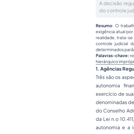
A decisão regu
do controle jud
Resumo
: O trabal
exigência atual por
realidade, trata-s
controle judicial
determinados parâme
Palavras-chave:
re
hierárquico imprópr
1. Agências Regu
Três são os asp
autonomia fina
exercício de sua
denominadas de a
do Conselho Adm
da Lei n.o 10.4
autonomia e a 