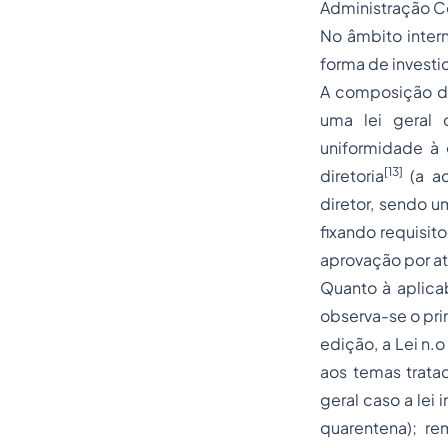
Administração Ce
No âmbito inter
forma de investi
A composição dir
uma lei geral 
uniformidade à
[13]
diretoria
(a ad
diretor, sendo u
fixando requisit
aprovação por at
Quanto à aplicab
observa-se o pri
edição, a Lei n.
aos temas trata
geral caso a lei
quarentena); r