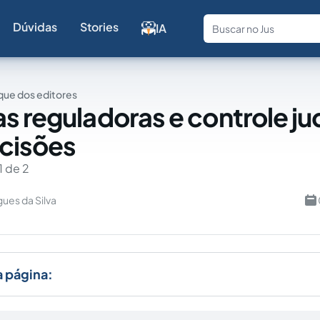
Dúvidas
Stories
IA
Fale com a
ue dos editores
s reguladoras e controle jud
cisões
1 de 2
ues da Silva
a página: