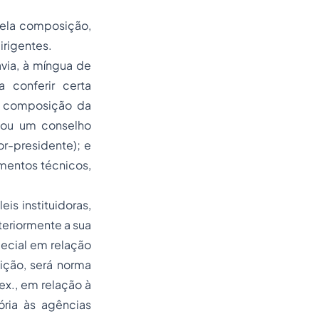
pela composição,
irigentes.
avia, à míngua de
 conferir certa
a composição da
a ou um conselho
or-presidente); e
imentos técnicos,
is instituidoras,
teriormente a sua
pecial em relação
ição, será norma
ex., em relação à
ria às agências