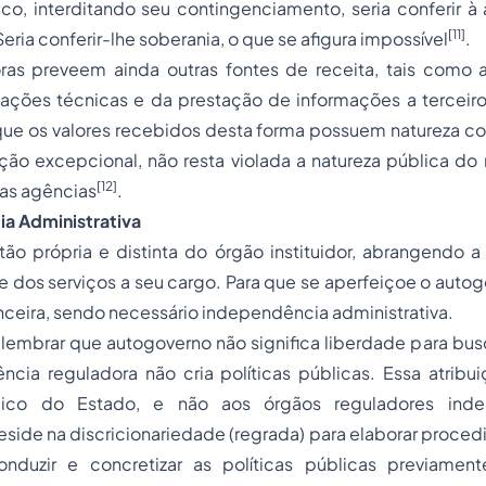
co, interditando seu contingenciamento, seria conferir à
[11]
ria conferir-lhe soberania, o que se afigura impossível
.
doras preveem ainda outras fontes de receita, tais como 
ações técnicas e da prestação de informações a terceiro
que os valores recebidos desta forma possuem natureza co
ação excepcional, não resta violada a natureza pública do
[12]
as agências
.
ia Administrativa
ão própria e distinta do órgão instituidor, abrangendo a
a e dos serviços a seu cargo. Para que se aperfeiçoe o auto
nceira, sendo necessário independência administrativa.
embrar que autogoverno não significa liberdade para busc
ncia reguladora não cria políticas públicas. Essa atribu
gico do Estado, e não aos órgãos reguladores inde
side na discricionariedade (regrada) para elaborar proce
nduzir e concretizar as políticas públicas previamen