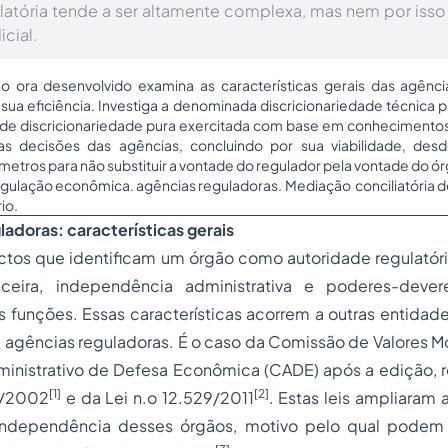
latória tende a ser altamente complexa, mas nem por isso
icial.
ho ora desenvolvido examina as características gerais das agênc
 sua eficiência. Investiga a denominada discricionariedade técnica p
e de discricionariedade pura exercitada com base em conhecimentos 
 das decisões das agências, concluindo por sua viabilidade, de
tros para não substituir a vontade do regulador pela vontade do órg
gulação econômica. agências reguladoras. Mediação conciliatória de
io.
ladoras: características gerais
ectos que identificam um órgão como autoridade regulatór
nceira, independência administrativa e poderes-dever
s funções. Essas características acorrem a outras entida
gências reguladoras. É o caso da Comissão de Valores Mob
inistrativo de Defesa Econômica (CADE) após a edição, 
[1]
[2]
11/2002
e da Lei n.o 12.529/2011
. Estas leis ampliaram
independência desses órgãos, motivo pelo qual podem s