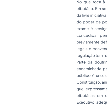
No que toca à 
tributário. Em s
da
livre iniciativa
do poder de polí
exame é serviço
concedida, perm
previamente defi
legais e convenc
regulação tem nat
Parte da doutri
encaminhada pe
público é uno, 
Constituição, ai
que expressamen
tributárias em 
Executivo adequ