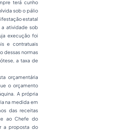
mpre terá cunho
lvida sob o pálio
ifestação estatal
e a atividade sob
uja execução foi
is e contratuais
to dessas normas
ótese, a taxa de
sta orçamentária
 que o orçamento
quina. A própria
ária na medida em
mos das receitas
ete ao Chefe do
ar a proposta do