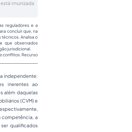
 está imunizada
ias reguladores e a
ara concluir que, na
técnicos. Analisa o
sde que observados
ão jurisdicional.
 conflitos. Recurso
ia independente:
es inerentes ao
des além daquelas
iliários (CVM) e
respectivamente,
 a competência, a
er qualificados