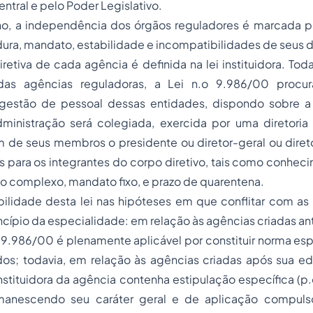
ntral e pelo Poder Legislativo.
no, a independência dos órgãos reguladores é marcada 
dura, mandato, estabilidade e incompatibilidades de seus d
etiva de cada agência é definida na lei instituidora. Tod
das agências reguladoras, a Lei n.o 9.986/00 procura
 gestão de pessoal dessas entidades, dispondo sobre 
ministração será colegiada, exercida por uma diretori
m de seus membros o presidente ou diretor-geral ou diret
os para os integrantes do corpo diretivo, tais como conhec
o complexo, mandato fixo, e prazo de quarentena.
ilidade desta lei nas hipóteses em que conflitar com as le
ncípio da especialidade: em relação às agências criadas an
o 9.986/00 é plenamente aplicável por constituir norma es
dos; todavia, em relação às agências criadas após sua ed
 instituidora da agência contenha estipulação específica (p.
emanescendo seu caráter geral e de aplicação compulsó