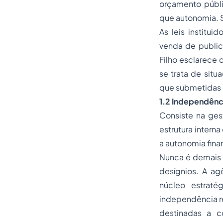
orçamento públi
que autonomia. Se
As leis institui
venda de public
Filho esclarece 
se trata de situ
que submetidas 
1.2 Independênc
Consiste na gest
estrutura intern
a autonomia fina
Nunca é demais l
desígnios. A agê
núcleo estraté
independência re
destinadas a co