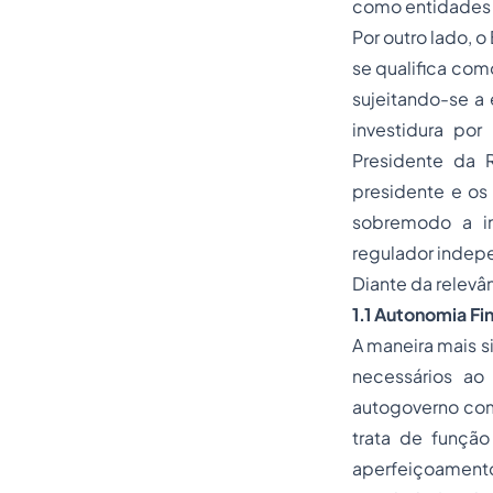
como entidades
Por outro lado, 
se qualifica com
sujeitando-se a 
investidura po
Presidente da 
presidente e os
sobremodo a in
regulador indep
Diante da relevâ
1.1 Autonomia Fi
A maneira mais s
necessários ao
autogoverno com 
trata de funçã
aperfeiçoament