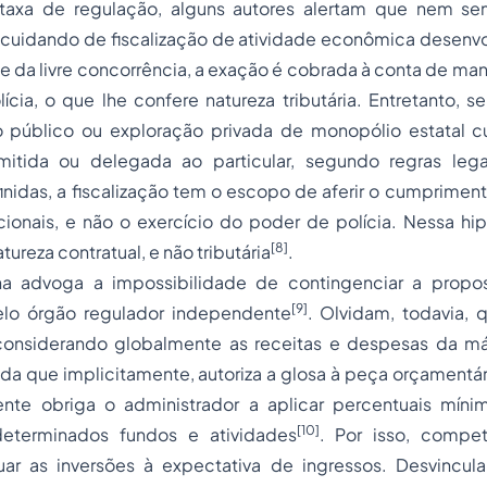
taxa de regulação, alguns autores alertam que nem se
e cuidando de fiscalização de atividade econômica desenvo
e da livre concorrência, a exação é cobrada à conta de man
cia, o que lhe confere natureza tributária. Entretanto, s
 público ou exploração privada de monopólio estatal c
itida ou delegada ao particular, segundo regras lega
nidas, a fiscalização tem o escopo de aferir o cumprimen
ionais, e não o exercício do poder de polícia. Nessa hip
[8]
ureza contratual, e não tributária
.
na advoga a impossibilidade de contingenciar a propo
[9]
lo órgão regulador independente
. Olvidam, todavia,
considerando globalmente as receitas e despesas da má
nda que implicitamente, autoriza a glosa à peça orçament
te obriga o administrador a aplicar percentuais míni
[10]
determinados fundos e atividades
. Por isso, comp
ar as inversões à expectativa de ingressos. Desvincul