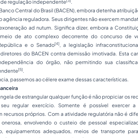
[3]
 de regulação independente
.
o Banco Central do Brasil (BACEN), embora detenha atribuição
o agência reguladora. Seus dirigentes não exercem mandat
exoneração ad nutum. Significa dizer, embora a Constitui
r meio de ato complexo decorrente do concurso de v
[4]
República e o Senado
, a legislação infraconstitucio
 diretores do BACEN contra demissão imotivada. Esta cara
dependência do órgão, não permitindo sua classifi
[5]
endente
.
ncia, passemos ao célere exame dessas características.
nanceira
ingela de estrangular qualquer função é não propiciar os rec
 seu regular exercício. Somente é possível exercer 
recursos próprios. Com a atividade regulatória não é dife
o onerosa, envolvendo o custeio de pessoal especializ
o, equipamentos adequados, meios de transporte para