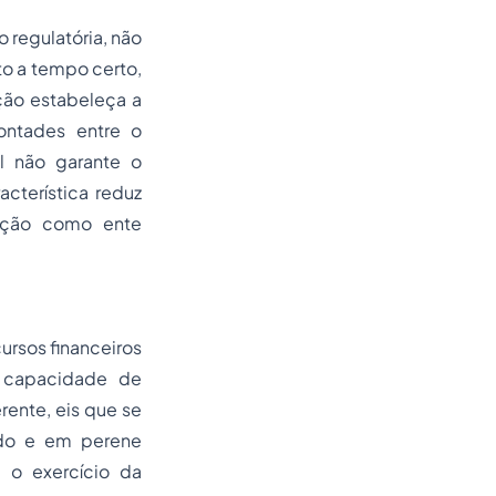
 regulatória, não
o a tempo certo,
ção estabeleça a
ontades entre o
nal não garante o
cterística reduz
cação como ente
ursos financeiros
a capacidade de
rente, eis que se
ado e em perene
 o exercício da