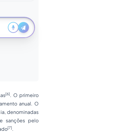
[6]
tas
. O primeiro
çamento
anual. O
cia, denominadas
de sanções pelo
[7]
lado
.