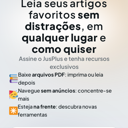
Leia seus artigos
favoritos
sem
distrações
, em
qualquer lugar
e
como quiser
Assine o JusPlus e tenha recursos
exclusivos
Baixe
arquivos PDF
: imprima ou leia
depois
Navegue
sem anúncios
: concentre-se
mais
Esteja
na frente
: descubra novas
ferramentas