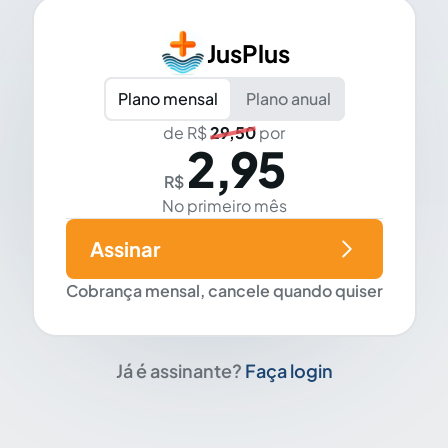
JusPlus
Plano mensal
Plano anual
de R$
29,50
por
2,95
R$
No primeiro mês
Assinar
Cobrança mensal, cancele quando quiser
Já é assinante?
Faça login