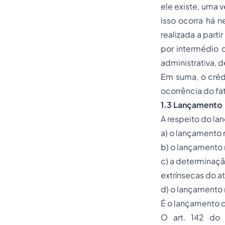
ele existe, uma 
isso ocorra há n
realizada a part
por intermédio 
administrativa,
Em suma, o crédi
ocorrência do fato
1.3 Lançamento
A respeito do la
a) o lançamento n
b) o lançamento 
c) a determinaçã
extrínsecas do a
d) o lançamento
É o lançamento q
O art. 142 do 