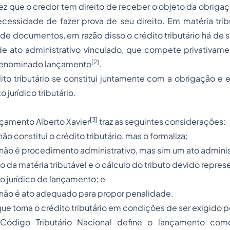
vez que o credor tem direito de receber o objeto da obriga
ecessidade de fazer prova de seu direito. Em matéria tribu
ir de documentos, em razão disso o crédito tributário há d
de ato administrativo vinculado, que compete privativame
[2]
 denominado lançamento
.
to tributário se constitui juntamente com a obrigação e 
 jurídico tributário.
[3]
nçamento Alberto Xavier
traz as seguintes considerações:
ão constitui o crédito tributário, mas o formaliza;
não é procedimento administrativo, mas sim um ato adminis
o da matéria tributável e o cálculo do tributo devido repr
to jurídico de lançamento; e
 não é ato adequado para propor penalidade.
ue torna o crédito tributário em condições de ser exigido p
Código Tributário Nacional define o lançamento co