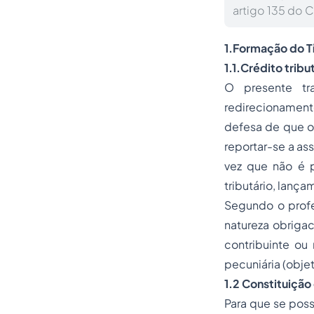
artigo 135 do C
1.Formação do T
1.1.Crédito tribu
O presente tr
redirecionamento
defesa de que os
reportar-se a a
vez que não é p
tributário, lança
Segundo o profes
natureza obrigaci
contribuinte ou
pecuniária (obje
1.2 Constituição
Para que se poss