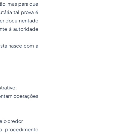
ção, mas para que
tária tal prova é
e ser documentado
nte à autoridade
esta nasce com a
trativo;
esentam operações
elo credor.
mo procedimento