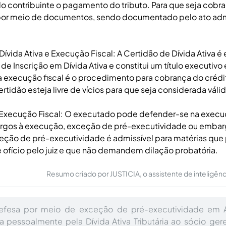
do contribuinte o pagamento do tributo. Para que seja cobra
r meio de documentos, sendo documentado pelo ato admi
Dívida Ativa e Execução Fiscal: A Certidão de Dívida Ativa é
e Inscrição em Dívida Ativa e constitui um título executivo 
 execução fiscal é o procedimento para cobrança do crédito
rtidão esteja livre de vícios para que seja considerada válid
Execução Fiscal: O executado pode defender-se na execuç
gos à execução, exceção de pré-executividade ou embar
ceção de pré-executividade é admissível para matérias que
ofício pelo juiz e que não demandem dilação probatória.
Resumo criado por JUSTICIA, o assistente de inteligência 
efesa por meio de exceção de pré-executividade em 
a pessoalmente pela Dívida Ativa Tributária ao sócio ger