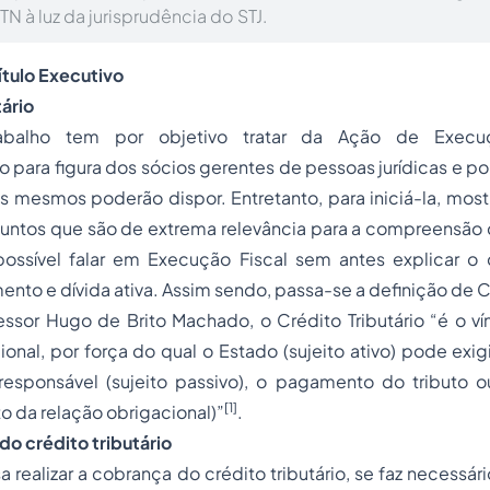
TN à luz da jurisprudência do STJ.
ítulo Executivo
tário
abalho tem por objetivo tratar da Ação de Execuç
 para figura dos sócios gerentes de pessoas jurídicas e po
 mesmos poderão dispor. Entretanto, para iniciá-la, most
ssuntos que são de extrema relevância para a compreensão
ossível falar em Execução Fiscal sem antes explicar o 
mento e dívida ativa. Assim sendo, passa-se a definição de Cr
sor Hugo de Brito Machado, o Crédito Tributário “é o vín
onal, por força do qual o Estado (sujeito ativo) pode exigi
 responsável (sujeito passivo), o pagamento do tributo 
[1]
to da relação obrigacional)”
.
 do
crédito tributário
a realizar a cobrança do crédito tributário, se faz necessá