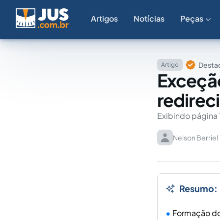
Artigos
Notícias
Peças
Destaq
Artigo
Exceção
redirec
Exibindo página 
Nelson Berriel
Resumo:
Formação do T