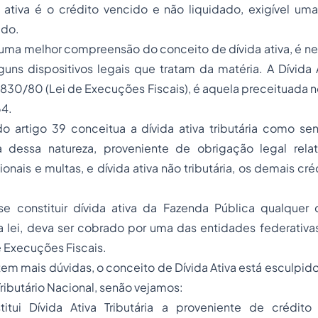
a ativa é o crédito vencido e não liquidado, exigível um
ido.
 uma melhor compreensão do conceito de dívida ativa, é n
uns dispositivos legais que tratam da matéria. A Dívida 
 6830/80 (Lei de Execuções Fiscais), é aquela preceituada no
4.
do artigo 39 conceitua a dívida ativa tributária como se
 dessa natureza, proveniente de obrigação legal relat
ionais e multas, e dívida ativa não tributária, os demais cr
constituir dívida ativa da Fazenda Pública qualquer 
 lei, deva ser cobrado por uma das entidades federativ
de Execuções Fiscais.
tem mais dúvidas, o conceito de Dívida Ativa está esculpido
ributário Nacional, senão vejamos:
titui Dívida Ativa Tributária a proveniente de crédito