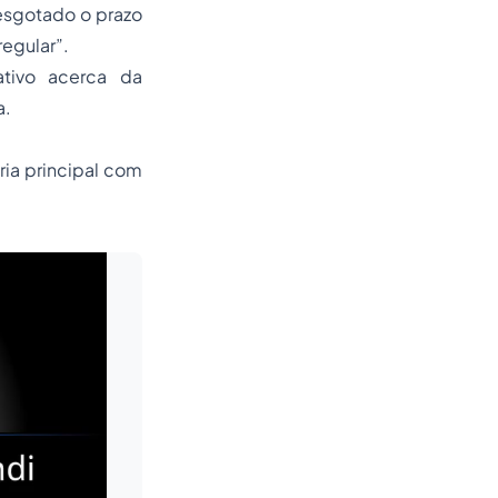
 esgotado o prazo
regular”.
ativo acerca da
a.
ria principal com
Leia mais