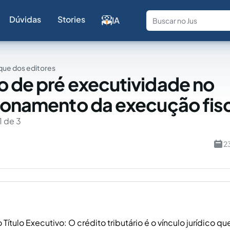
Dúvidas
Stories
IA
Fale com a
ue dos editores
 de pré executividade no
ionamento da execução fis
1 de 3
2
ítulo Executivo: O crédito tributário é o vínculo jurídico q