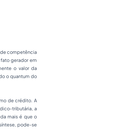
s, de competência
 fato gerador em
mente o valor da
ndo o quantum do
mo de crédito. A
ico-tributária, a
nada mais é que o
 síntese, pode-se