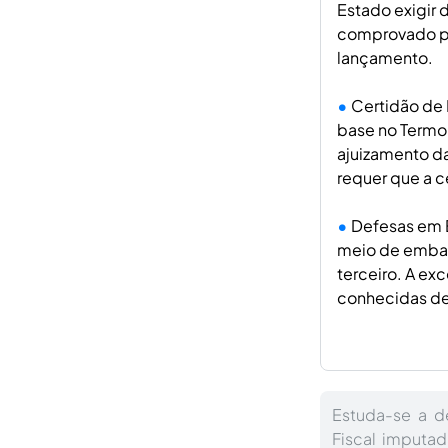
Estado exigir 
comprovado po
lançamento.
Certidão de 
base no Termo d
ajuizamento da
requer que a ce
Defesas em 
meio de embar
terceiro. A ex
conhecidas de 
Estuda-se a d
Fiscal imputad