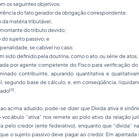
om os seguintes objetivos:
ocorrência do fato gerador da obrigação correspondente;
 da matéria tributável;
o montante do tributo devido;
o do sujeito passivo; e
 penalidade, se cabível no caso.
 sido definido pela doutrina, como o ato, ou série de ato
icada por agente competente do Fisco para verificação do
minado contribuinte, apurando quantitativa e qualitativa
el, segundo base de cálculo, e, em conseqüência, liquida
[4]
rado
.
o acima aduzido, pode-se dizer que Dívida ativa é sinôni
 vocábulo “ativa” nos remete ao polo ativo da relação juríd
da pelo credor (ente federativo), enquanto que “dívida” 
 que o sujeito passivo deve pagar ao credor. Em apertada