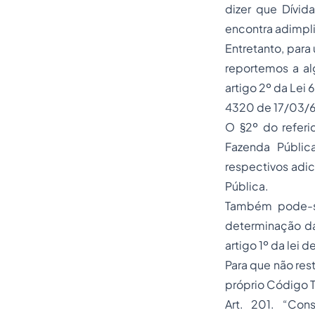
dizer que Dívid
encontra adimpl
Entretanto, para
reportemos a alg
artigo 2º da Lei
4320 de 17/03/6
O §2º do referi
Fazenda Pública
respectivos adic
Pública.
Também pode-se 
determinação da
artigo 1º da lei 
Para que não res
próprio Código T
Art. 201. “Cons