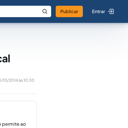
Publicar
Entrar
 IA
Buscar no Jus
cal
3/10/2014 às 10:30
ue permite ao