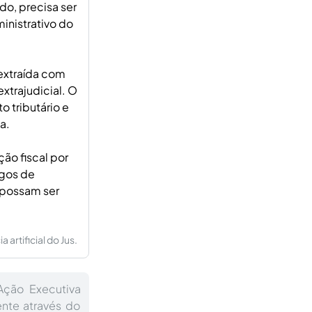
do, precisa ser
nistrativo do
 extraída com
extrajudicial. O
 tributário e
a.
ão fiscal por
gos de
 possam ser
artificial do Jus.
Ação Executiva
ente através do