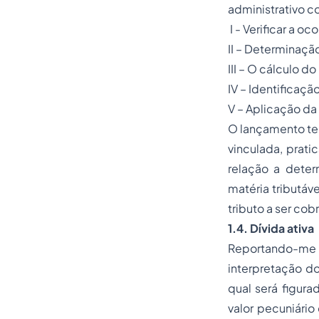
administrativo c
I - Verificar a 
II – Determinação
III – O cálculo d
IV – Identificaçã
V – Aplicação da
O lançamento tem
vinculada, prat
relação a deter
matéria tributáv
tributo a ser cob
1.4. Dívida ativa
Reportando-me a
interpretação do
qual será figura
valor pecuniário