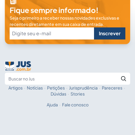
Fique sempre informado!
Seja o primeiro a receber nossas novidades exclusivas e
recentes diretamente em sua caixa de entrada.
Inscrever
Artigos
·
Notícias
·
Petições
·
Jurisprudência
·
Pareceres
·
Fale com a IA
Buscar no Jus
Dúvidas
·
Stories
Ajuda
·
Fale conosco