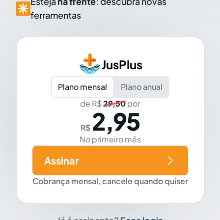
Esteja
na frente
: descubra novas
ferramentas
JusPlus
Plano mensal
Plano anual
de R$
29,50
por
2,95
R$
No primeiro mês
Assinar
Cobrança mensal, cancele quando quiser