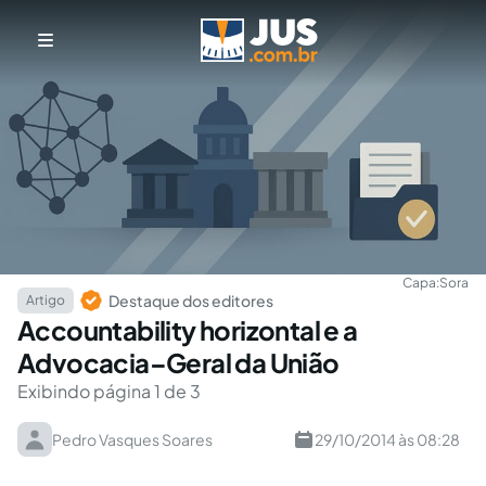
Capa:
Sora
Destaque dos editores
Artigo
Accountability horizontal e a
Advocacia–Geral da União
Exibindo página 1 de 3
Pedro Vasques Soares
29/10/2014 às 08:28