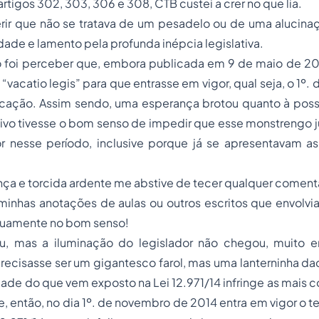
rtigos 302, 303, 306 e 308, CTB custei a crer no que lia.
rir que não se tratava de um pesadelo ou de uma alucinaç
dade e lamento pela profunda inépcia legislativa.
 foi perceber que, embora publicada em 9 de maio de 2014
vacatio legis” para que entrasse em vigor, qual seja, o 1º. d
icação. Assim sendo, uma esperança brotou quanto à poss
tivo tivesse o bom senso de impedir que esse monstrengo 
r nesse período, inclusive porque já se apresentavam as 
ça e torcida ardente me abstive de tecer qualquer coment
 minhas anotações de aulas ou outros escritos que envolv
nuamente no bom senso!
, mas a iluminação do legislador não chegou, muito e
recisasse ser um gigantesco farol, mas uma lanterninha da
dade do que vem exposto na Lei 12.971/14 infringe as mais 
ue, então, no dia 1º. de novembro de 2014 entra em vigor o 