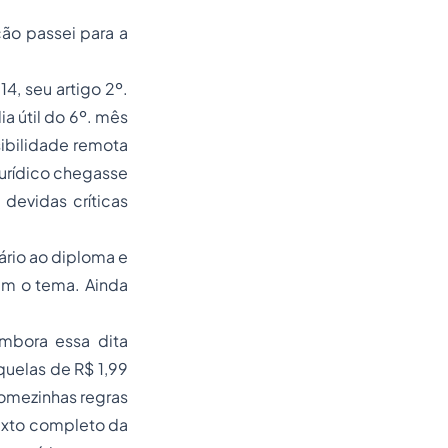
ão passei para a
, seu artigo 2º.
ia útil do 6º. mês
ibilidade remota
jurídico chegasse
devidas críticas
ário ao diploma e
iam o tema. Ainda
mbora essa dita
quelas de R$ 1,99
comezinhas regras
texto completo da