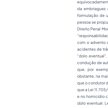
equivocadamente
da
embriaguez 
formulação de 
pessoa se propus
Direito Penal
Mod
“responsabilida
com o advento d
acidentes de trâ
“dolo eventual
condução de auto
que, por exemp
obstante, na mai
que o condutor 
que a Lei 11.705
e no homicídio c
dolo eventual. 