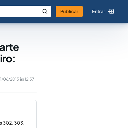
Publicar
Entrar
 IA
Buscar no Jus
parte
iro:
1/06/2015 às 12:57
os 302, 303,