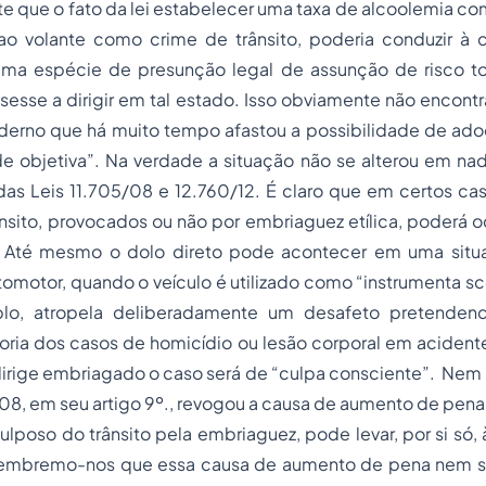
 que o fato da lei estabelecer uma taxa de alcoolemia co
ao volante
como crime de trânsito, poderia conduzir à 
uma espécie de presunção legal de assunção de risco t
esse a dirigir em tal estado. Isso obviamente não encont
erno que há muito tempo afastou a possibilidade de
ado
de objetiva”. Na verdade a situação não se alterou em na
as Leis 11.705/08 e 12.760/12. É claro que em certos ca
nsito, provocados ou não por embriaguez etílica, poderá oc
”. Até mesmo o dolo direto pode acontecer em uma situ
motor, quando o veículo é utilizado como “instrumenta sce
lo, atropela deliberadamente um desafeto pretenden
oria dos casos de homicídio ou lesão corporal em acident
dirige embriagado o caso será de “culpa consciente”. Nem
/08, em seu artigo 9º., revogou a causa de aumento de pena
ulposo do trânsito pela embriaguez, pode levar, por si só,
Lembremo-nos que essa causa de aumento de pena nem s