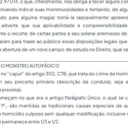
2.971/14, o que, infelizmente, nos obriga a tecer alguns c
etivando indicar suas monstruosidades e tentando, de alg
do para alguma magia) torná-la razoavelmente apreensí
adverte que sua aplicabilidade e compreensibilidad
te o recorte de certas partes e seu solene arremesso de 
çaram para trazer ao público essas disposições legais qu
 abertura de um novo campo de estudo no Direito, qual sej
 O MONSTRO AUTOFÁGICO
 no “caput” do artigo 302, CTB, que trata do crime de Hom
em seu preceito primário (descrição da conduta), seja
 prevista).
eçam no que era o antigo Parágrafo Único, o qual se 
 1º., são mantidas as tradicionais causas especiais de
 o homicídio culposo sem qualquer modificação, inclusive
permanece entre 1/3 e 1/2 .