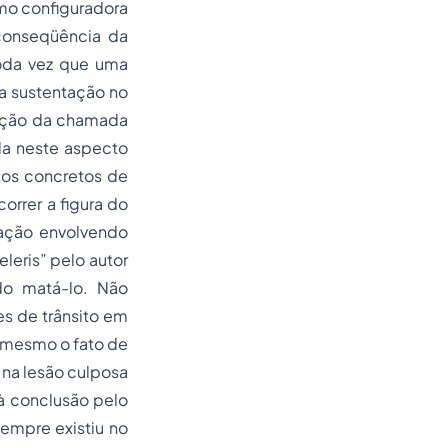
mo configuradora
conseqüência da
oda vez que uma
ra sustentação no
ção
da chamada
da neste aspecto
sos concretos de
orrer a figura do
ação envolvendo
leris” pelo autor
do matá-lo. Não
es de trânsito em
 mesmo o fato de
 na lesão culposa
 à conclusão pelo
empre existiu no