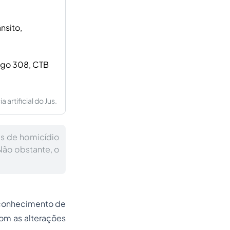
nsito,
tigo 308, CTB
artificial do Jus.
os de homicídio
Não obstante, o
i conhecimento de
com as alterações