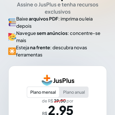
Assine o JusPlus e tenha recursos
exclusivos
Baixe
arquivos PDF
: imprima ou leia
depois
Navegue
sem anúncios
: concentre-se
mais
Esteja
na frente
: descubra novas
ferramentas
JusPlus
Plano mensal
Plano anual
de R$
29,50
por
2,95
R$