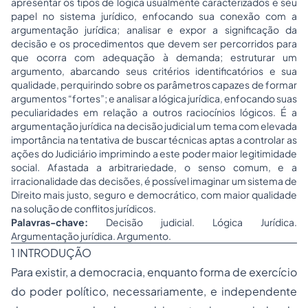
apresentar os tipos de lógica usualmente caracterizados e seu
papel no sistema jurídico, enfocando sua conexão com a
argumentação jurídica; analisar e expor a significação da
decisão e os procedimentos que devem ser percorridos para
que ocorra com adequação à demanda; estruturar um
argumento, abarcando seus critérios identificatórios e sua
qualidade, perquirindo sobre os parâmetros capazes de formar
argumentos “fortes”; e analisar a lógica jurídica, enfocando suas
peculiaridades em relação a outros raciocínios lógicos. É a
argumentação jurídica na decisão judicial um tema com elevada
importância na tentativa de buscar técnicas aptas a controlar as
ações do Judiciário imprimindo a este poder maior legitimidade
social. Afastada a arbitrariedade, o senso comum, e a
irracionalidade das decisões, é possível imaginar um sistema de
Direito mais justo,
seguro
e democrático, com maior qualidade
na solução de conflitos jurídicos.
Palavras-chave:
Decisão judicial. Lógica Jurídica.
Argumentação jurídica. Argumento.
1 INTRODUÇÃO
Para existir, a democracia, enquanto forma de exercício
do poder político, necessariamente, e independente