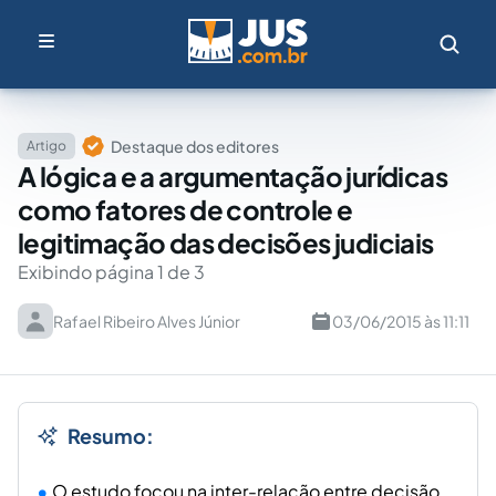
Destaque dos editores
Artigo
A lógica e a argumentação jurídicas
como fatores de controle e
legitimação das decisões judiciais
Exibindo página 1 de 3
Rafael Ribeiro Alves Júnior
03/06/2015 às 11:11
Resumo:
O estudo focou na inter-relação entre decisão