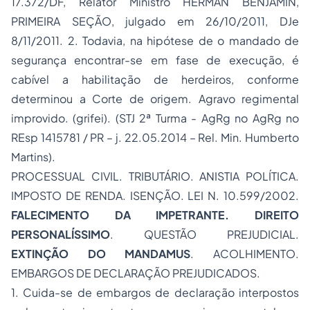
17.372/DF, Relator Ministro HERMAN BENJAMIN,
PRIMEIRA SEÇÃO, julgado em 26/10/2011, DJe
8/11/2011. 2. Todavia, na hipótese de o mandado de
segurança encontrar-se em fase de execução, é
cabível a habilitação de herdeiros, conforme
determinou a Corte de origem. Agravo regimental
improvido. (grifei). (STJ 2ª Turma - AgRg no AgRg no
REsp 1415781 / PR – j. 22.05.2014 – Rel. Min. Humberto
Martins).
PROCESSUAL CIVIL. TRIBUTÁRIO. ANISTIA POLÍTICA.
IMPOSTO DE RENDA. ISENÇÃO. LEI N. 10.599/2002.
FALECIMENTO DA IMPETRANTE. DIREITO
PERSONALÍSSIMO
. QUESTÃO PREJUDICIAL.
EXTINÇÃO DO MANDAMUS
. ACOLHIMENTO.
EMBARGOS DE DECLARAÇÃO PREJUDICADOS.
1. Cuida-se de embargos de declaração interpostos