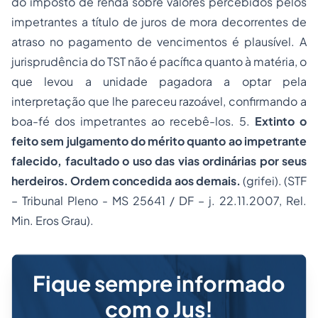
do imposto de renda sobre valores percebidos pelos
impetrantes a título de juros de mora decorrentes de
atraso no pagamento de vencimentos é plausível. A
jurisprudência do TST não é pacífica quanto à matéria, o
que levou a unidade pagadora a optar pela
interpretação que lhe pareceu razoável, confirmando a
boa-fé dos impetrantes ao recebê-los. 5.
Extinto o
feito sem julgamento do mérito quanto ao impetrante
falecido, facultado o uso das vias ordinárias por seus
herdeiros. Ordem concedida aos demais.
(grifei). (STF
– Tribunal Pleno - MS 25641 / DF – j. 22.11.2007, Rel.
Min. Eros Grau).
Fique sempre informado
com o Jus!