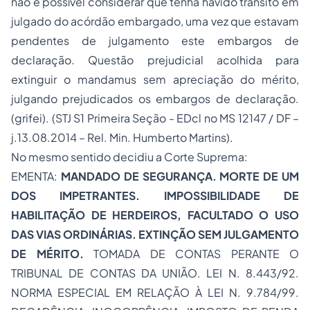
não é possível considerar que tenha havido trânsito em
julgado do acórdão embargado, uma vez que estavam
pendentes de julgamento este embargos de
declaração. Questão prejudicial acolhida para
extinguir o mandamus sem apreciação do mérito,
julgando prejudicados os embargos de declaração.
(grifei). (STJ S1 Primeira Seção - EDcl no MS 12147 / DF –
j.13.08.2014 – Rel. Min. Humberto Martins).
No mesmo sentido decidiu a Corte Suprema:
EMENTA:
MANDADO DE SEGURANÇA. MORTE DE UM
DOS IMPETRANTES. IMPOSSIBILIDADE DE
HABILITAÇÃO DE HERDEIROS, FACULTADO O USO
DAS VIAS ORDINÁRIAS. EXTINÇÃO SEM JULGAMENTO
DE MÉRITO.
TOMADA DE CONTAS PERANTE O
TRIBUNAL DE CONTAS DA UNIÃO. LEI N. 8.443/92.
NORMA ESPECIAL EM RELAÇÃO À LEI N. 9.784/99.