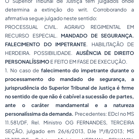
O Superior Tribunal de Justiça tem julgados onde
determina a extinção do
writ
. Corroborando a
afirmativa segue julgado neste sentido:
PROCESSUAL CIVIL. AGRAVO REGIMENTAL EM
RECURSO ESPECIAL.
MANDADO DE SEGURANÇA.
FALECIMENTO DO IMPETRANTE
. HABILITAÇÃO DE
HERDEIRA. POSSIBILIDADE.
AUSÊNCIA DE DIREITO
PERSONALÍSSIMO
E FEITO EM FASE DE EXECUÇÃO.
1. No caso de
falecimento do impetrante durante o
processamento do mandado de segurança, a
jurisprudência do Superior Tribunal de Justiça é firme
no sentido de que não é cabível a sucessão de partes,
ante o caráter mandamental e a natureza
personalíssima da demanda.
Precedentes: EDcl no MS
11.581/DF, Rel. Ministro OG FERNANDES, TERCEIRA
SEÇÃO, julgado em 26/6/2013, DJe 1º/8/2013; MS