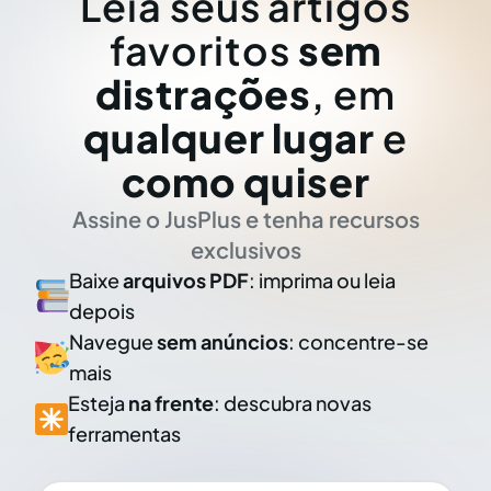
Leia seus artigos
favoritos
sem
distrações
, em
qualquer lugar
e
como quiser
Assine o JusPlus e tenha recursos
exclusivos
Baixe
arquivos PDF
: imprima ou leia
depois
Navegue
sem anúncios
: concentre-se
mais
Esteja
na frente
: descubra novas
ferramentas