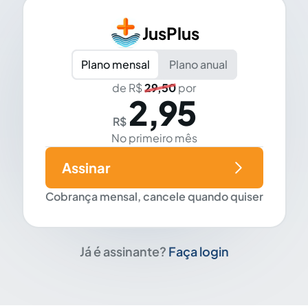
JusPlus
Plano mensal
Plano anual
de R$
29,50
por
2,95
R$
No primeiro mês
Assinar
Cobrança mensal, cancele quando quiser
Já é assinante?
Faça login