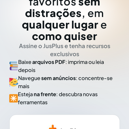
favoritos
sem
distrações
, em
qualquer lugar
e
como quiser
Assine o JusPlus e tenha recursos
exclusivos
Baixe
arquivos PDF
: imprima ou leia
depois
Navegue
sem anúncios
: concentre-se
mais
Esteja
na frente
: descubra novas
ferramentas