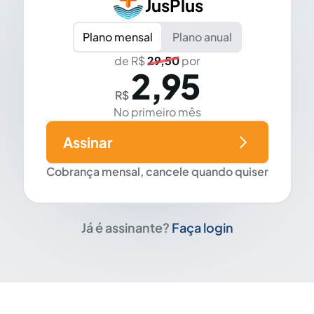
JusPlus
Plano mensal
Plano anual
de R$
29,50
por
2,95
R$
No primeiro mês
Assinar
Cobrança mensal, cancele quando quiser
Já é assinante?
Faça login