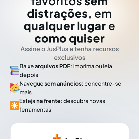
favoritos
sem
distrações
, em
qualquer lugar
e
como quiser
Assine o JusPlus e tenha recursos
exclusivos
Baixe
arquivos PDF
: imprima ou leia
depois
Navegue
sem anúncios
: concentre-se
mais
Esteja
na frente
: descubra novas
ferramentas