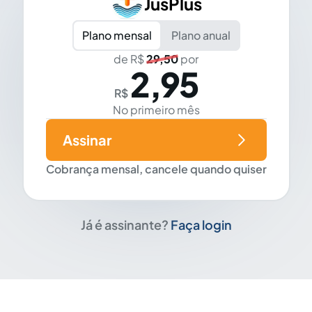
JusPlus
Plano mensal
Plano anual
de R$
29,50
por
2,95
R$
No primeiro mês
Assinar
Cobrança mensal, cancele quando quiser
Já é assinante?
Faça login