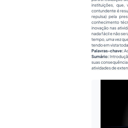
instituições, que
contundente é resu
repulsa) pela pre
conhecimento técn
inovação nas ativi
nada fácil e não se
tempo, uma vez que
tendo em vista toda
Palavras-chave:
Ac
Sumário:
Introdução
suas consequências
atividades de exten