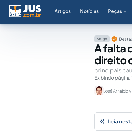
Artigos
Notícias
Peças
Destaq
Artigo
A falta
direito
principais ca
Exibindo página 
José Arnaldo V
Leia nest