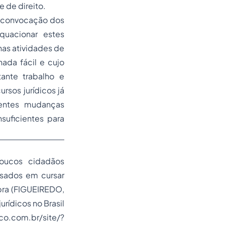
 de direito.
a convocação dos
quacionar estes
as atividades de
ada fácil e cujo
ante trabalho e
sos jurídicos já
centes mudanças
suficientes para
poucos cidadãos
ssados em cursar
bra (FIGUEIREDO,
rídicos no Brasil
co.com.br/site/?