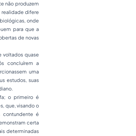
nte não produzem
realidade difere
biológicas, onde
ibuem para que a
obertas de novas
 e voltados quase
ós concluírem a
porcionassem uma
us estudos, suas
diano.
fa; o primeiro é
s, que, visando o
s contundente é
 demonstram certa
mais determinadas