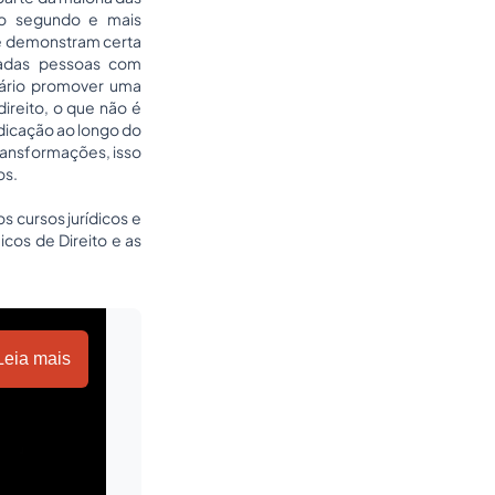
; o segundo e mais
té demonstram certa
inadas pessoas com
sário promover uma
ireito, o que não é
edicação ao longo do
ransformações, isso
os.
os cursos jurídicos e
cos de Direito e as
Leia mais