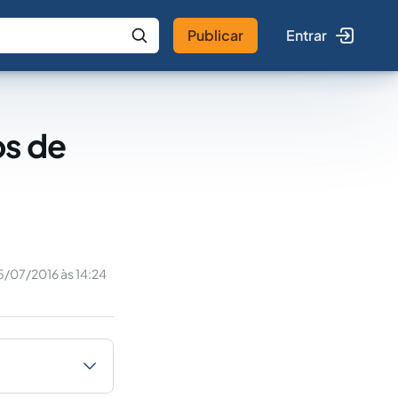
Publicar
Entrar
 IA
Buscar no Jus
os de
5/07/2016 às 14:24