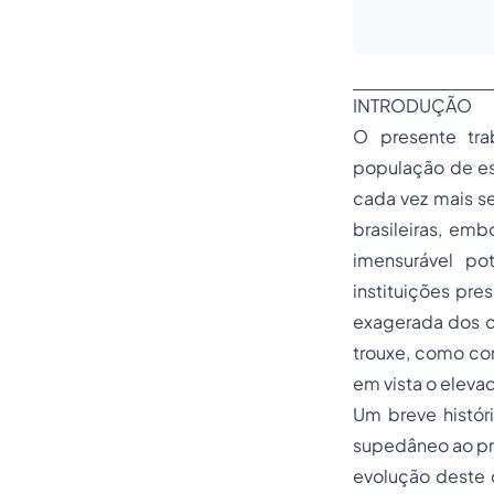
INTRODUÇÃO
O presente tra
população de est
cada vez mais se
brasileiras, em
imensurável po
instituições pre
exagerada dos cu
trouxe, como co
em vista o eleva
Um breve históri
supedâneo ao pre
evolução deste c