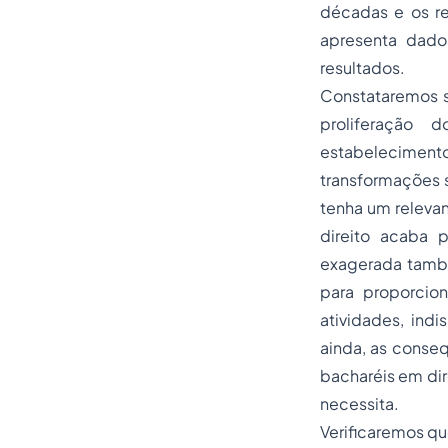
décadas e os r
apresenta dado
resultados.
Constataremos s
proliferação 
estabelecimentos
transformações 
tenha um relevan
direito acaba 
exagerada també
para proporcio
atividades, in
ainda, as conse
bacharéis em dir
necessita.
Verificaremos q