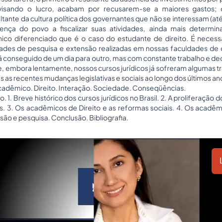
, visando o lucro, acabam por recusarem-se a maiores gastos
ltante da cultura política dos governantes que não se interessam (a
sença do povo a fiscalizar suas atividades, ainda mais determ
ico diferenciado que é o caso do estudante de direito. É neces
dades de pesquisa e extensão realizadas em nossas faculdades de d
rá conseguido de um dia para outro, mas com constante trabalho e d
, embora lentamente, nossos cursos jurídicos já sofreram algumas t
s as recentes mudanças legislativas e sociais ao longo dos últimos an
adêmico. Direito. Interação. Sociedade. Conseqüências.
. 1. Breve histórico dos cursos jurídicos no Brasil. 2. A proliferação d
. 3. Os acadêmicos de Direito e as reformas sociais. 4. Os acadêmi
são e pesquisa. Conclusão. Bibliografia.