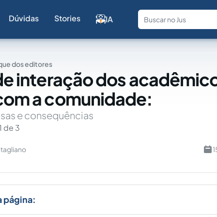
Dúvidas
Stories
IA
Fale com a
ue dos editores
 de interação dos acadêmic
 com a comunidade:
usas e consequências
1 de 3
itagliano
1
a página: