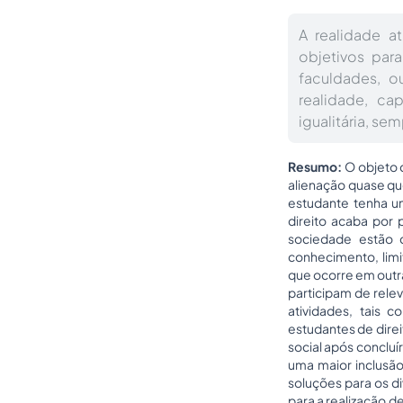
A realidade a
objetivos par
faculdades, o
realidade, c
igualitária, s
Resumo:
O objeto d
alienação quase qu
estudante tenha um
direito acaba por 
sociedade estão 
conhecimento, limi
que ocorre em outr
participam de rel
atividades, tais
estudantes de dire
social após concluí
uma maior inclusão
soluções para os d
para a realização d