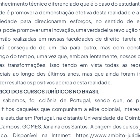
hecimento técnico diferenciado que é o caso do estudante
de é promover a demonstração efetiva desta realidade e 
iedade para direcionarem esforços, no sentido de e
e pode promover uma inovação, uma verdadeira revolução n
são realizadas em nossas faculdades de direito, tarefa n
erá conseguido de um dia para outro, mas com const
ngo do tempo, uma vez que, embora lentamente, nossos cur
as transformações, isso tendo em vista todas as re
ociais ao longo dos últimos anos, mas que ainda foram in
zer resultados positivos acerca desta realidade.
RICO DOS CURSOS JURÍDICOS NO BRASIL
 sabemos, foi colônia de Portugal, sendo que, os 
s filhos daqueles que compunham a elite colonial, intere
ue estudar em Portugal, na distante Universidade de Coim
ampos; GOMES, Janaina dos Santos. A origem dos cursos ju
co. Disponível na Internet: https://www.ambito-juridi