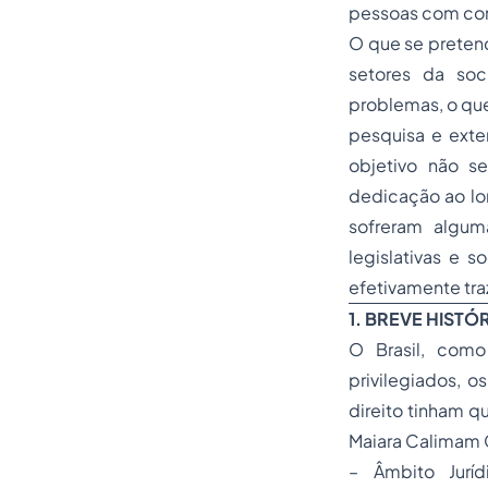
pessoas com con
O que se preten
setores da soc
problemas, o qu
pesquisa e exten
objetivo não s
dedicação ao lo
sofreram algum
legislativas e s
efetivamente tra
1. BREVE HISTÓ
O Brasil, como
privilegiados, o
direito tinham q
Maiara Calimam C
– Âmbito Jurídi