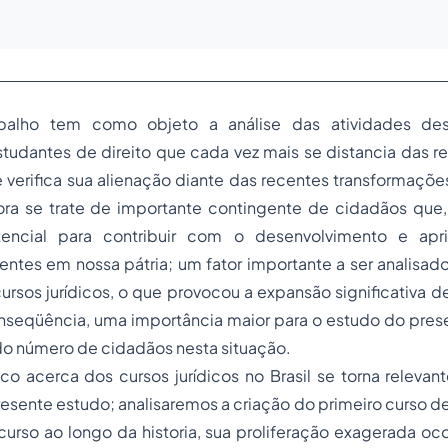
balho tem como objeto a análise das atividades des
udantes de direito que cada vez mais se distancia das re
 verifica sua alienação diante das recentes transformações
bora se trate de importante contingente de cidadãos que,
tencial para contribuir com o desenvolvimento e ap
sentes em nossa pátria; um fator importante a ser analisado
rsos jurídicos, o que provocou a expansão significativa 
nseqüência, uma importância maior para o estudo do pres
do número de cidadãos nesta situação.
co acerca dos cursos jurídicos no Brasil se torna relevan
sente estudo; analisaremos a criação do primeiro curso de d
urso ao longo da historia, sua proliferação exagerada oco