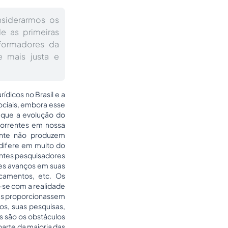
nsiderarmos os
e as primeiras
sformadores da
 mais justa e
ídicos no Brasil e a
ociais, embora esse
 que a evolução do
correntes em nossa
ente não produzem
difere em muito do
antes pesquisadores
es avanços em suas
camentos, etc. Os
-se com a realidade
ções proporcionassem
os, suas pesquisas,
s são os obstáculos
parte da maioria das