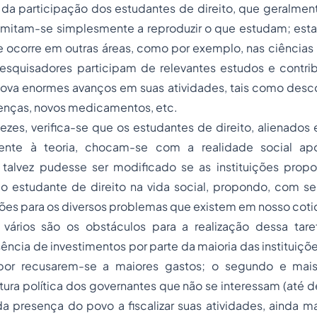
a participação dos estudantes de direito, que geralme
imitam-se simplesmente a reproduzir o que estudam; esta 
 ocorre em outras áreas, como por exemplo, nas ciências 
esquisadores participam de relevantes estudos e contr
va enormes avanços em suas atividades, tais como desc
oenças, novos medicamentos, etc.
ezes, verifica-se que os estudantes de direito, alienados
ente à teoria, chocam-se com a realidade social ap
 talvez pudesse ser modificado se as instituições pro
do estudante de direito na vida social, propondo, com se
ões para os diversos problemas que existem em nosso coti
, vários são os obstáculos para a realização dessa tare
sência de investimentos por parte da maioria das instituiçõe
por recusarem-se a maiores gastos; o segundo e mai
ltura política dos governantes que não se interessam (até
da presença do povo a fiscalizar suas atividades, ainda 