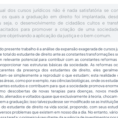
tual dos cursos jurídicos não é nada satisfatória se co
a os quais a graduação em direito foi implantada, desd
u seja, o desenvolvimento de cidadãos cultos e tran
apacitados para promover a criação de uma sociedade
empre objetivando a aplicação da justiça e o bem comum.
o presente trabalho é a análise da expansão exagerada de cursos jur
e total do estudante de direito ante as constantes transformações s
 relevante potencial para contribuir com as constantes reformas
proporcionar nas estruturas básicas da sociedade. As reformas o
carentes da presença dos estudantes de direito, eles geralm
tam-se simplesmente a reproduzir o que estudam; esta realidade 
as áreas, como por exemplo, nas ciências biológicas, onde os estud
evantes estudos e contribuem para que a sociedade promova enorm
 como descobertas de novas terapias para doenças, novos medi
ito, alienados e voltados quase que exclusivamente à teoria, chocam
rem a graduação; isso talvez pudesse ser modificado se as institui
 do estudante de direito na vida social, propondo, com seus estud
iversos problemas que existem em nosso dia a dia. No entanto, vário
essa tarefa; o primeiro é resultante da ausência de investimentos por 